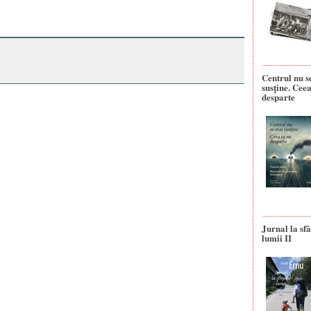
Centrul nu s
susține. Ceea
desparte
Jurnal la sfâ
lumii II