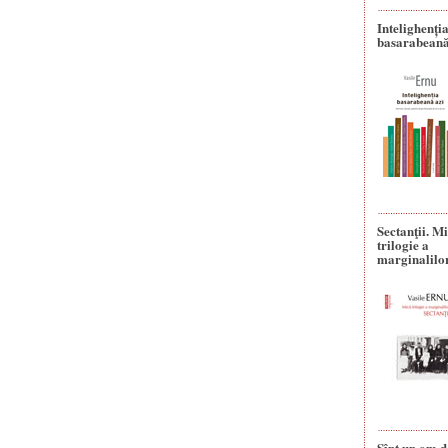
Intelighenți
basarabeană
Sectanţii. M
trilogie a
marginalilo
Sînt un om d