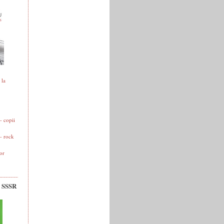
 la
 copii
- rock
or
v SSSR