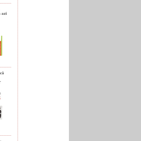
a
 azi
ică
r
e