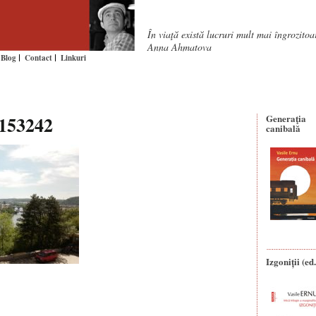
În viaţă există lucruri mult mai îngrozito
Anna Ahmatova
Blog
Contact
Linkuri
153242
Generaţia
canibală
Izgoniții (ed.