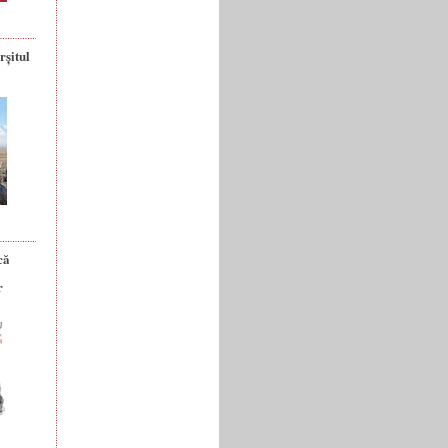
rșitul
că
r