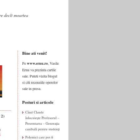
are decît moartea
Bine ati venit!
Pe
www.ernu.ro
, Vasile
Ernu va prezinta cartile
sale. Puteti vizita blogul
si citi recenziile operelor
sale in presa.
Posturi si articole
Când Claude
 2)
înlocuiește Profesorul –
Prezentarea – Generația
canibală pentru studenți
Polemici care pot fi