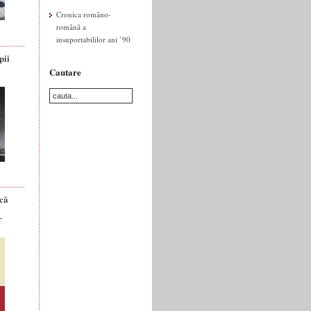
Cronica româno-
română a
insuportabililor ani ’90
pii
Cautare
ică
r