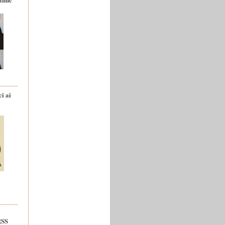
ci ai
RSS