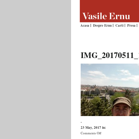
Acasa
Despre Ernu
Carti
Presa
IMG_20170511_
-
23 May, 2017
in:
on
Comments Off
IMG_20170511_153242