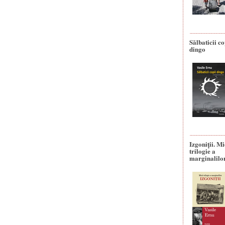
Sălbaticii co
dingo
Izgoniții. M
trilogie a
marginalilo