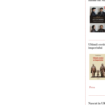
Ultimii ereti
imperiului
Presa
Nascut in U