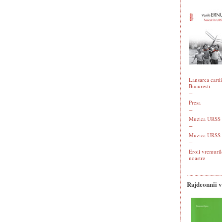
Lansarea cartii
Bucuresti
Presa
Muzica URSS -
Muzica URSS 
Eroii vremuril
noastre
Rajdeonnîi 