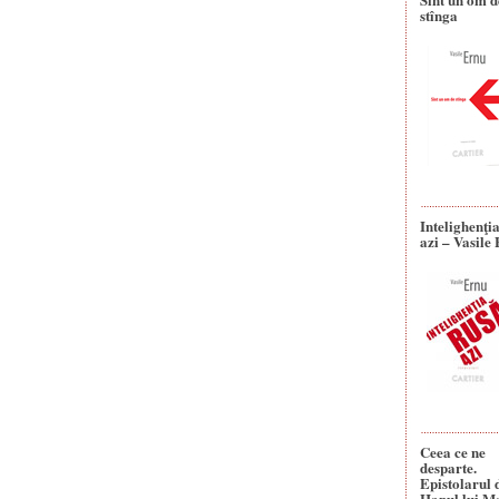
stînga
Intelighenţi
azi – Vasile
Ceea ce ne
desparte.
Epistolarul 
Hanul lui M