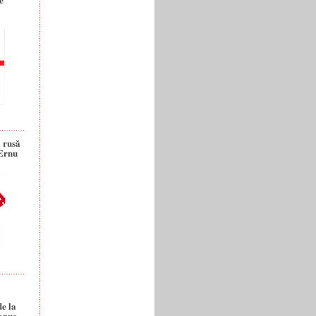
a rusă
 Ernu
de la
anuc