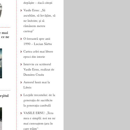
depășite – dacă citești
Vasile Ernu: „Să
ascultăm, să învățăm, să
ne îndoim; și să
rămânem mereu
curioși”
e mai
 ce ne
O fereastră spre anii
1990 – Lucian Sârbu
Cartea celei mai libere
epoci din istorie
Interviu cu scriitorul
Vasile Ernu, realizat de
Dumitru Crudu
Autorul lunii mai la
Libris
rșitul
Lecțiile trecutului: de la
generația de sacrificiu
la generația canibală
VASILE ERNU: „Teza
mea e simplă: noi nu ne
mai cunoaștem țara în
care trăim“