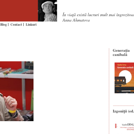
În viaţă există lucruri mult mai îngrozito
Anna Ahmatova
Blog
Contact
Linkuri
Generaţia
canibală
Izgoniții (ed.