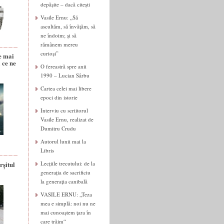
depășite – dacă citești
Vasile Ernu: „Să
ascultăm, să învățăm, să
ne îndoim; și să
rămânem mereu
curioși”
e mai
 ce ne
O fereastră spre anii
1990 – Lucian Sârbu
Cartea celei mai libere
epoci din istorie
Interviu cu scriitorul
Vasile Ernu, realizat de
Dumitru Crudu
Autorul lunii mai la
Libris
rșitul
Lecțiile trecutului: de la
generația de sacrificiu
la generația canibală
VASILE ERNU: „Teza
mea e simplă: noi nu ne
mai cunoaștem țara în
care trăim“