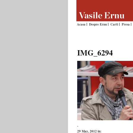
Acasa
Despre Ernu
Carti
Presa
IMG_6294
-
29 May, 2012
in: