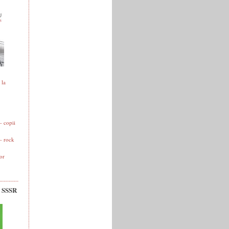
 la
 copii
- rock
or
v SSSR