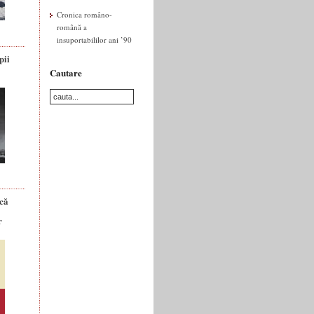
Cronica româno-
română a
insuportabililor ani ’90
pii
Cautare
ică
r