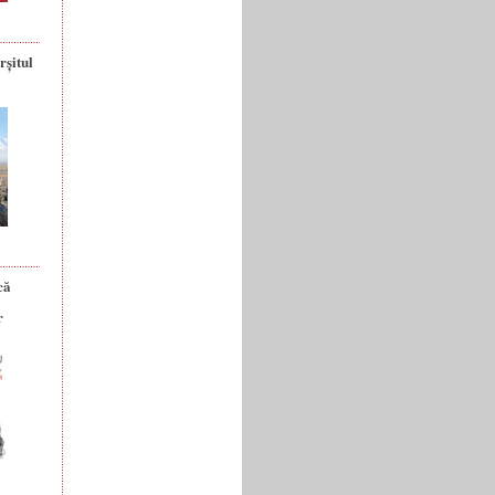
rșitul
că
r