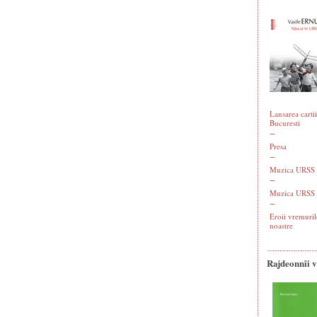
Lansarea cartii
Bucuresti
Presa
Muzica URSS -
Muzica URSS 
Eroii vremuril
noastre
Rajdeonnîi 