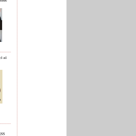
ci ai
RSS