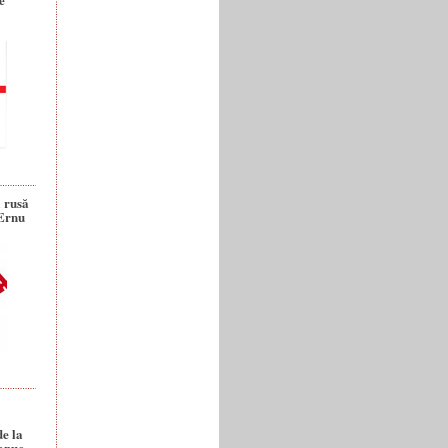
a rusă
 Ernu
de la
anuc