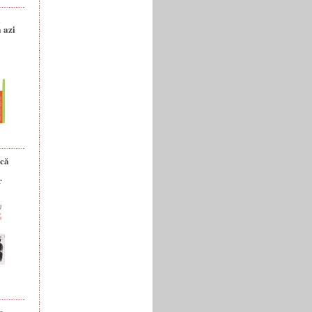
a
 azi
ică
r
e