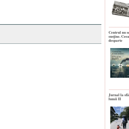
Centrul nu s
susține. Ceea
desparte
Jurnal la sfâ
lumii II