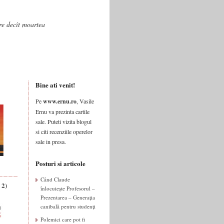
are decît moartea
Bine ati venit!
Pe
www.ernu.ro
, Vasile
Ernu va prezinta cartile
sale. Puteti vizita blogul
si citi recenziile operelor
sale in presa.
Posturi si articole
Când Claude
 2)
înlocuiește Profesorul –
Prezentarea – Generația
canibală pentru studenți
Polemici care pot fi