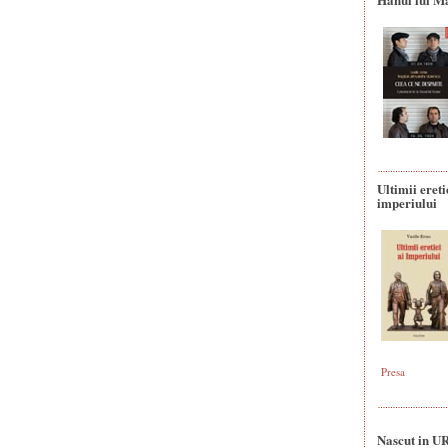
Ultimii ereti
imperiului
Presa
Nascut in U