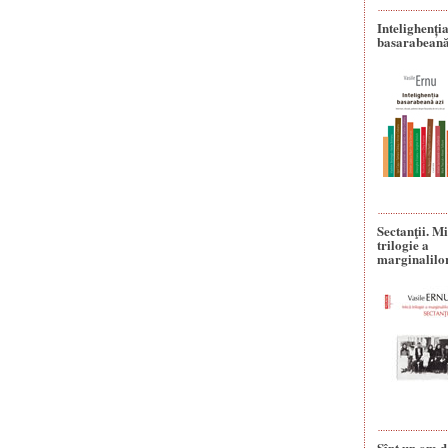
Intelighenți
basarabeană
Sectanţii. M
trilogie a
marginalilo
Sînt un om d