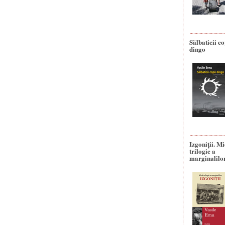
Sălbaticii co
dingo
Izgoniții. M
trilogie a
marginalilo