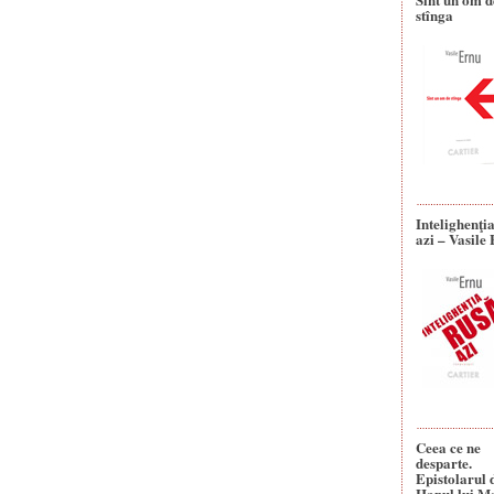
stînga
Intelighenţi
azi – Vasile
Ceea ce ne
desparte.
Epistolarul 
Hanul lui M