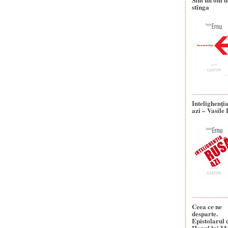
stînga
Intelighenţi
azi – Vasile
Ceea ce ne
desparte.
Epistolarul 
Hanul lui M