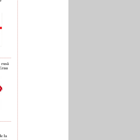
a rusă
 Ernu
de la
anuc