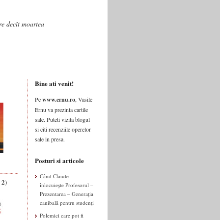
are decît moartea
Bine ati venit!
Pe
www.ernu.ro
, Vasile
Ernu va prezinta cartile
sale. Puteti vizita blogul
si citi recenziile operelor
sale in presa.
Posturi si articole
Când Claude
 2)
înlocuiește Profesorul –
Prezentarea – Generația
canibală pentru studenți
Polemici care pot fi