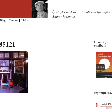
În viaţă există lucruri mult mai îngrozito
Anna Ahmatova
Blog
Contact
Linkuri
85121
Generaţia
canibală
Izgoniții (ed.