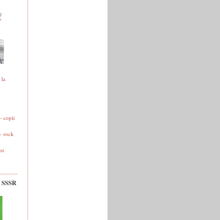
 la
 copii
- rock
or
v SSSR