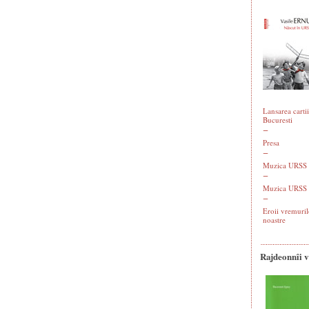
Lansarea cartii
Bucuresti
Presa
Muzica URSS -
Muzica URSS 
Eroii vremuril
noastre
Rajdeonnîi 