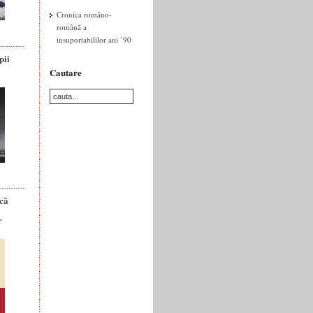
Cronica româno-
română a
insuportabililor ani ’90
pii
Cautare
ică
r