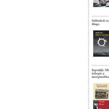
Sălbaticii co
dingo
Izgoniții. M
trilogie a
marginalilo