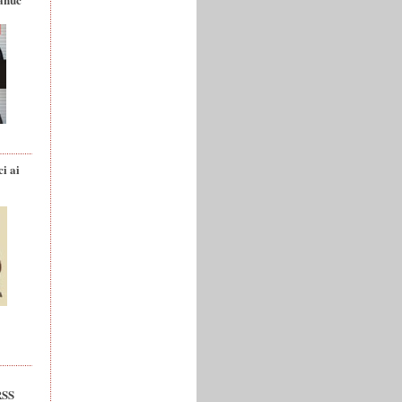
ci ai
RSS