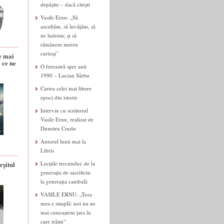
depășite – dacă citești
Vasile Ernu: „Să
ascultăm, să învățăm, să
ne îndoim; și să
rămânem mereu
curioși”
e mai
 ce ne
O fereastră spre anii
1990 – Lucian Sârbu
Cartea celei mai libere
epoci din istorie
Interviu cu scriitorul
Vasile Ernu, realizat de
Dumitru Crudu
Autorul lunii mai la
Libris
rșitul
Lecțiile trecutului: de la
generația de sacrificiu
la generația canibală
VASILE ERNU: „Teza
mea e simplă: noi nu ne
mai cunoaștem țara în
care trăim“