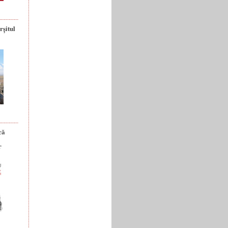
rșitul
că
r