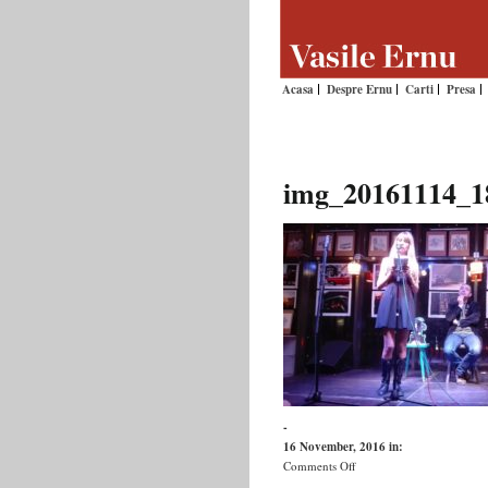
Acasa
Despre Ernu
Carti
Presa
img_20161114_1
-
16 November, 2016
in:
on
Comments Off
img_20161114_185121