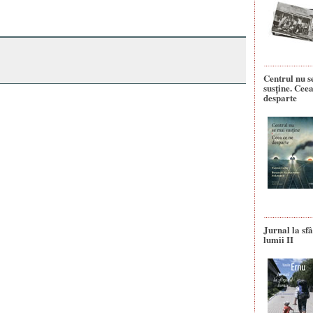
Centrul nu s
susține. Ceea
desparte
Jurnal la sfâ
lumii II