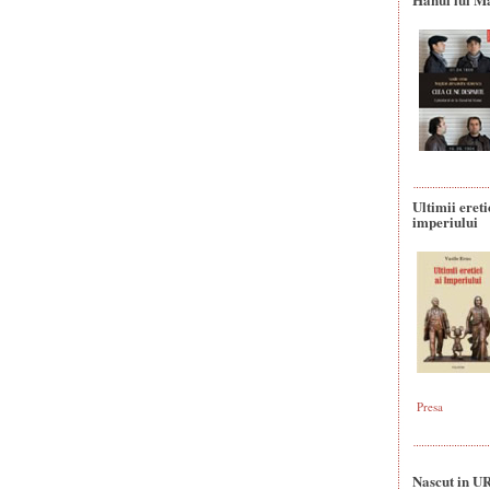
Ultimii ereti
imperiului
Presa
Nascut in U