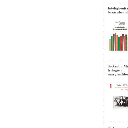
Intelighenți
basarabeană
Sectanţii. M
trilogie a
marginalilo
Sînt un om d