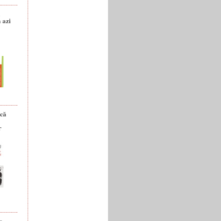
a
 azi
ică
r
e