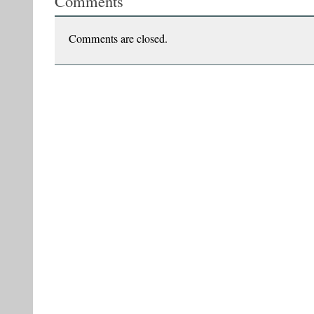
Comments
listele
criticilor
–
Comments are closed.
CULTURA,
Ianuarie
2007