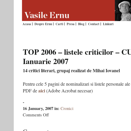
Acasa
Despre Ernu
Carti
Presa
Blog
Contact
Linkuri
TOP 2006 – listele criticilor –
Ianuarie 2007
14 critici literari, grupaj realizat de Mihai Iovanel
Pentru cele 5 pagini de nominalizari si listele personale ale cr
aici
PDF de
(Adobe Acrobat necesar)
-
16 January, 2007
in:
Cronici
on
Comments Off
TOP
2006
–