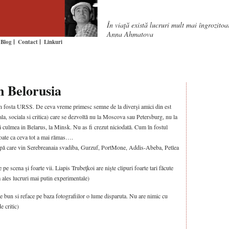
În viaţă există lucruri mult mai îngrozito
Anna Ahmatova
Blog
Contact
Linkuri
n Belorusia
n fosta URSS. De ceva vreme primesc semne de la diverşi amici din est
la, sociala si critica) care se dezvoltă nu la Moscova sau Petersburg, nu la
ci culmea in Belarus, la Minsk. Nu as fi crezut niciodată. Cum în fostul
poate ca ceva tot a mai rămas….
upă care vin Serebreanaia svadiba, Gurzuf, PortMone, Addis-Abeba, Petlea
 pe scena şi foarte vii. Liapis Trubeţkoi are nişte clipuri foarte tari făcute
 ales lucruri mai putin experimentale)
te bun si reface pe baza fotografiilor o lume disparuta. Nu are nimic cu
e critic)