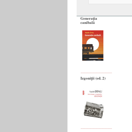
Generaţia
canibală
Izgoniții (ed. 2)