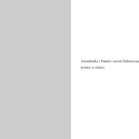
Anonikmka / Panters (acesti bellorussian
ironice si cinice)