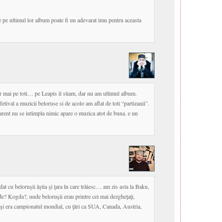
 pe ultimul lor album poate fi un adevarat imn pentru aceasta
r mai pe toti… pe Leapis il stiam, dar nu am ultimul album.
tival a muzicii beloruse si de acolo am aflat de toti “partizanii”.
parent nu se intimpla nimic apare o muzica atot de buna. e un
udat cu beloruşii ăştia şi ţara în care trăiesc… am zis asta la Baku,
? Kogda?, unde beloruşii erau printre cei mai dezgheţaţi,
– şi era campionatul mondial, cu ţări ca SUA, Canada, Austria,