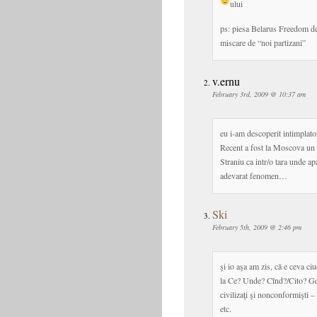
ului
ps: piesa Belarus Freedom de
miscare de “noi partizani”
v.ernu
February 3rd, 2009 @ 10:37 am
eu i-am descoperit intimplato
Recent a fost la Moscova un fe
Straniu ca intr/o tara unde a
adevarat fenomen…
Ski
February 5th, 2009 @ 2:46 pm
şi io aşa am zis, că e ceva ci
la Ce? Unde? Cînd?/Cito? Gde
civilizaţi şi nonconformişti 
etc.