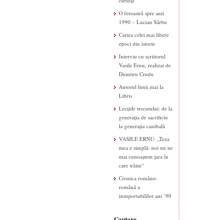
curioși”
O fereastră spre anii
1990 – Lucian Sârbu
Cartea celei mai libere
epoci din istorie
Interviu cu scriitorul
Vasile Ernu, realizat de
Dumitru Crudu
Autorul lunii mai la
Libris
Lecțiile trecutului: de la
generația de sacrificiu
la generația canibală
VASILE ERNU: „Teza
mea e simplă: noi nu ne
mai cunoaștem țara în
care trăim“
Cronica româno-
română a
insuportabililor ani ’90
Cautare