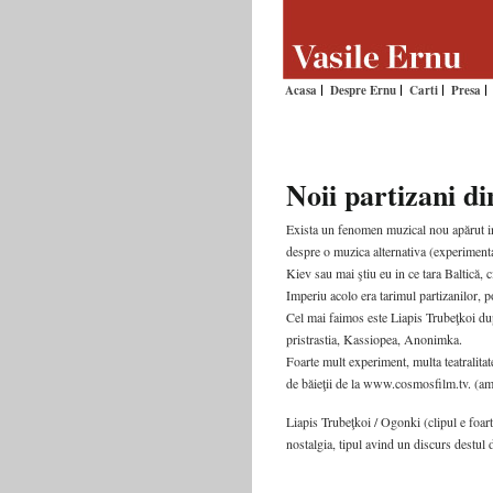
Acasa
Despre Ernu
Carti
Presa
Noii partizani di
Exista un fenomen muzical nou apărut i
despre o muzica alternativa (experimenta
Kiev sau mai ştiu eu in ce tara Baltică, 
Imperiu acolo era tarimul partizanilor, 
Cel mai faimos este Liapis Trubeţkoi d
pristrastia, Kassiopea, Anonimka.
Foarte mult experiment, multa teatralitate
de băieţii de la www.cosmosfilm.tv. (am
Liapis Trubeţkoi / Ogonki (clipul e foar
nostalgia, tipul avind un discurs destul d