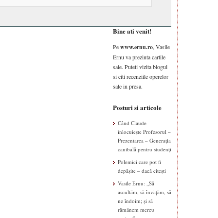
Bine ati venit!
Pe
www.ernu.ro
, Vasile
Ernu va prezinta cartile
sale. Puteti vizita blogul
si citi recenziile operelor
sale in presa.
Posturi si articole
Când Claude
înlocuiește Profesorul –
Prezentarea – Generația
canibală pentru studenți
Polemici care pot fi
depășite – dacă citești
Vasile Ernu: „Să
ascultăm, să învățăm, să
ne îndoim; și să
rămânem mereu