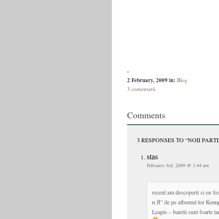
-
2 February, 2009
in:
Blog
3 comentarii
Comments
3 RESPONSES TO “NOII PART
stas
February 3rd, 2009 @ 1:44 am
recent am descoperit si eu S
и Я” de pe albumul lor Конц
Leapis – baietii sunt foarte 