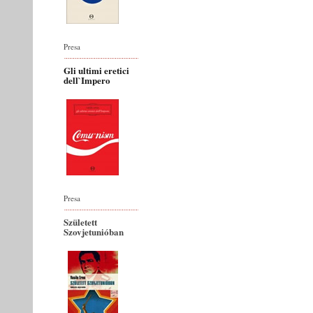
Presa
Gli ultimi eretici
dell`Impero
Presa
Született
Szovjetunióban