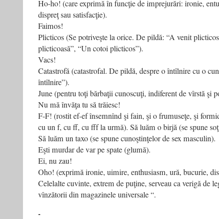
Ho-ho! (care exprimă în funcţie de imprejurări: ironie, ent
dispreţ sau satisfacţie).
Faimos!
Plicticos (Se potriveşte la orice. De pildă: “A venit plictic
plicticoasă”, “Un cotoi plicticos”).
Vacs!
Catastrofă (catastrofal. De pildă, despre o întîlnire cu o cun
întîlnire”).
June (pentru toţi bărbaţii cunoscuţi, indiferent de vîrstă şi p
Nu mă învăţa tu să trăiesc!
F-F! (rostit ef-ef însemnînd şi fain, şi o frumuseţe, şi form
cu un f, cu ff, cu fff la urmă). Să luăm o birjă (se spune soţ
Să luăm un taxo (se spune cunoştinţelor de sex masculin).
Eşti murdar de var pe spate (glumă).
Ei, nu zau!
Oho! (exprimă ironie, uimire, enthusiasm, ură, bucurie, dispr
Celelalte cuvinte, extrem de puţine, serveau ca verigă de leg
vînzătorii din magazinele universale “.
-