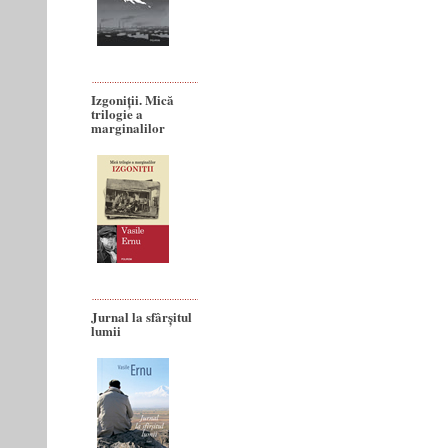
Izgoniții. Mică
trilogie a
marginalilor
Jurnal la sfârșitul
lumii