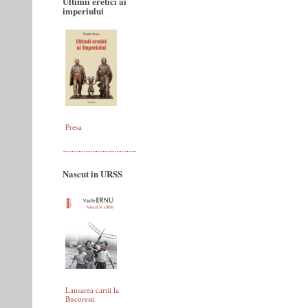
Ultimii eretici ai
imperiului
Presa
Nascut in URSS
Lansarea cartii la
Bucuresti