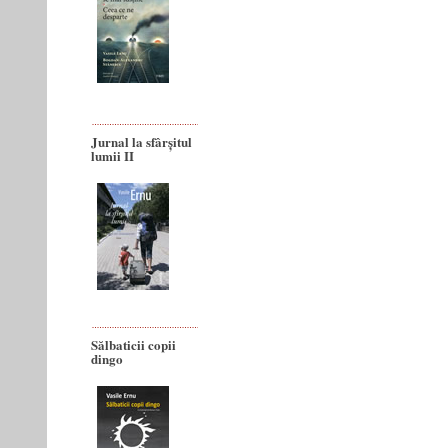
Jurnal la sfârșitul
lumii II
Sălbaticii copii
dingo