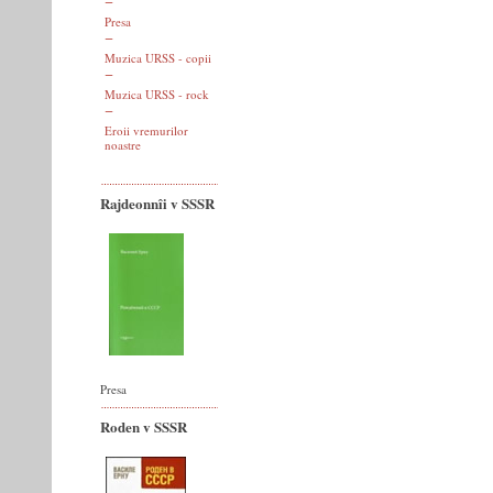
Presa
Muzica URSS - copii
Muzica URSS - rock
Eroii vremurilor
noastre
Rajdeonnîi v SSSR
Presa
Roden v SSSR