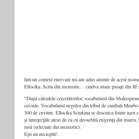
Intr-un context enervant mi-am adus aminte de acest momen
Ellocika. Scriu din memorie… cindva stiam pasaje din Ilf
“După calculele cercetătorilor, vocabularul din Shakespea
cuvinte. Vocabularul negrilor din tribul de canibali Munbo
300 de cuvinte. Ellocika Sciukina se descurca foarte uşor cu
şi interjecţiile alese de ea cu deosebită exigenţă din marea
rusă (selectate din memorie):
Eşti un necioplit!