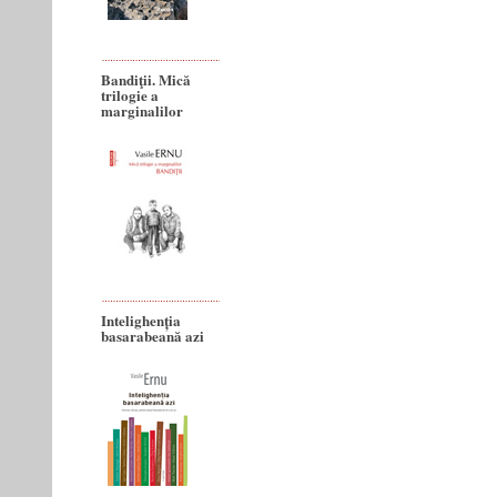
Bandiţii. Mică
trilogie a
marginalilor
Intelighenția
basarabeană azi