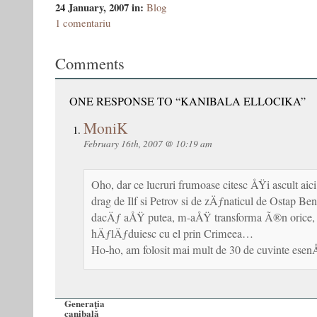
24 January, 2007
in:
Blog
1 comentariu
Comments
ONE RESPONSE TO “KANIBALA ELLOCIKA”
MoniK
February 16th, 2007 @ 10:19 am
Oho, dar ce lucruri frumoase citesc ÅŸi ascult aic
drag de Ilf si Petrov si de zÄƒnaticul de Ostap Ben
dacÄƒ aÅŸ putea, m-aÅŸ transforma Ã®n orice,
hÄƒlÄƒduiesc cu el prin Crimeea…
Ho-ho, am folosit mai mult de 30 de cuvinte esenÅ
Generaţia
canibală