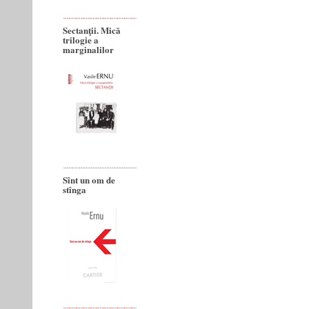
Sectanţii. Mică
trilogie a
marginalilor
Sînt un om de
stînga