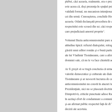
plebei, căci aceasta, realmente, era o pre
este aceea că, deşi prezenţa în spaţiul pub
validată formal, un mecanism intenţional
cei din urmă. Cunoaşterea, conchide Honn
aceasta. Odată declanşată procedura de co
respectului este scoasă din uz; căci res
care prejudiciază amorul propriu“.
Volumul Iluzia anticomunismului pare a dec
atitudine tipică: refuzul dialogului, retr
găsirii unui editor român şi o bună parte
ale lui Vladimir Tismăneanu, care a afir
domniei sale, că nu le va face clientelă 
Ar fi greşit să se tragă concluzia că urm
valorile democratice şi culturale ale dial
Tismăneanu şi ar nesocoti lucrarea de ca
anticomunismului nu constă în atacuri 
Prezidenţiale, nici nu se plasează doctrin
Dimpotrivă, criticile punctuale aduse Rap
în acelaşi efort de condamnare a comunis
şi-au afirmat public respectul faţă de d
decizii ale acestuia.