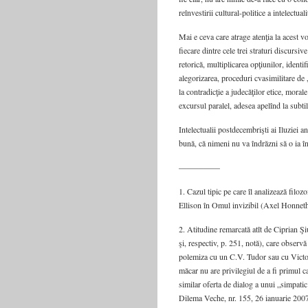
reînvestirii cultural-politice a intelectual
Mai e ceva care atrage atenţia la acest vo
fiecare dintre cele trei straturi discursi
retorică, multiplicarea opţiunilor, ident
alegorizarea, proceduri cvasimilitare de 
la contradicţie a judecăţilor etice, moral
excursul paralel, adesea apelînd la subtili
Intelectualii postdecembrişti ai Iluziei an
bună, că nimeni nu va îndrăzni să o ia în 
––––––––––
1. Cazul tipic pe care îl analizează filo
Ellison în Omul invizibil (Axel Honneth,
2. Atitudine remarcată atît de Ciprian Ş
şi, respectiv, p. 251, notă), care observ
polemiza cu un C.V. Tudor sau cu Victo
măcar nu are privilegiul de a fi primul
similar oferta de dialog a unui „simpat
Dilema Veche, nr. 155, 26 ianuarie 200