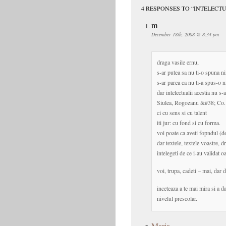
4 RESPONSES TO “INTELECTU
m
December 18th, 2008 @ 8:34 pm
draga vasile ernu,
s-ar putea sa nu ti-o spuna n
s-ar parea ca nu ti-a spus-o n
dar intelectualii acestia nu 
Siulea, Rogozanu &#38; Co.
ci cu sens si cu talent
iti jur: cu fond si cu forma.
voi poate ca aveti fopndul (de
dar textele, textele voastre, 
intelegeti de ce i-au validat 
voi, trupa, cadeti – mai, dar 
inceteaza a te mai mira si a d
nivelul prescolar.
Maria