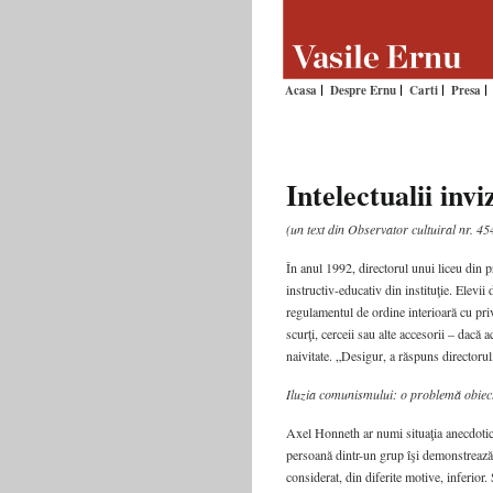
Acasa
Despre Ernu
Carti
Presa
Intelectualii invi
(un text din Observator cultuiral nr. 
În anul 1992, directorul unui liceu din p
instructiv-educativ din instituţie. Elevii
regulamentul de ordine interioară cu priv
scurţi, cerceii sau alte accesorii – dacă 
naivitate. „Desigur, a răspuns directorul
Iluzia comunismului: o problemă obiec
Axel Honneth ar numi situaţia anecdotic
persoană dintr-un grup îşi demonstrează 
considerat, din diferite motive, inferio