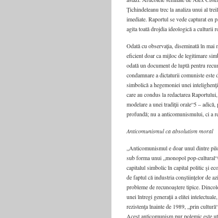
Ţichindeleanu trec la analiza unui al trei
imediate. Raportul se vede capturat en pa
agita toată drojdia ideologică a culturii
Odată cu observaţia, diseminată în mai mu
eficient doar ca mijloc de legitimare sim
odată un document de luptă pentru recuno
condamnare a dictaturii comuniste este d
simbolică a hegemoniei unei intelighenţi
care au condus la redactarea Raportului,
modelare a unei tradiţii orale“5 – adică, 
profundă; nu a anticomunismului, ci a rep
Anticomunismul ca absolutism moral
„Anticomunismul e doar unul dintre pilo
sub forma unui „monopol pop-cultural“6, 
capitalul simbolic în capital politic şi 
de faptul că industria conştiinţelor de az
probleme de recunoaştere tipice. Dincolo
unei întregi generaţii a elitei intelectua
rezistenţa înainte de 1989, „prin cultură
Acest anticomunism pur polemic este utili