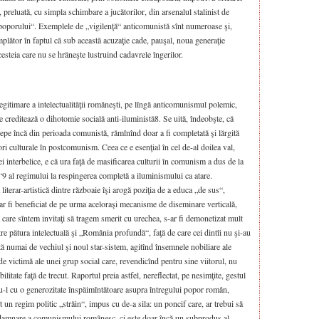
preluată, cu simpla schimbare a jucătorilor, din arsenalul stalinist de
oporului“. Exemplele de „vigilenţă“ anticomunistă sînt numeroase şi,
împlător în faptul că sub această acuzaţie cade, pauşal, noua generaţie
acesteia care nu se hrăneşte lustruind cadavrele îngerilor.
egitimare a intelectualităţii româneşti, pe lîngă anticomunismul polemic,
re creditează o dihotomie socială anti-iluministă8. Se uită, îndeobşte, că
cepe încă din perioada comunistă, rămînînd doar a fi completată şi lărgită
ri culturale în postcomunism. Ceea ce e esenţial în cel de-al doilea val,
 interbelice, e că ura faţă de masificarea culturii în comunism a dus de la
9 al regimului la respingerea completă a iluminismului ca atare.
a literar-artistică dintre războaie îşi arogă poziţia de a educa „de sus“,
-ar fi beneficiat de pe urma aceloraşi mecanisme de diseminare verticală,
 la care sîntem invitaţi să tragem smerit cu urechea, s-ar fi demonetizat mult
tre pătura intelectuală şi „România profundă“, faţă de care cei dintîi nu şi-au
ă numai de vechiul şi noul star-sistem, agitînd însemnele nobiliare ale
 de victimă ale unei grup social care, revendicînd pentru sine viitorul, nu
litate faţă de trecut. Raportul preia astfel, nereflectat, pe nesimţite, gestul
ndu-l cu o generozitate înspăimîntătoare asupra întregului popor român,
 un regim politic „străin“, impus cu de-a sila: un poncif care, ar trebui să
ondamnare a comunismului românesc, ci este doar încă un subprodus al