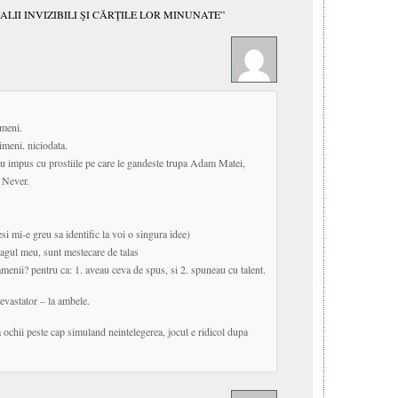
ALII INVIZIBILI ŞI CĂRŢILE LOR MINUNATE”
imeni.
imeni. niciodata.
s-au impus cu prostiile pe care le gandeste trupa Adam Matei,
 Never.
si mi-e greu sa identific la voi o singura idee)
dragul meu, sunt mestecare de talas
oamenii? pentru ca: 1. aveau ceva de spus, si 2. spuneau cu talent.
devastator – la ambele.
a ochii peste cap simuland neintelegerea, jocul e ridicol dupa