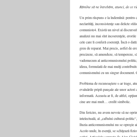
Rămîne să ne întrebăm, atunci, de ce r
Un prim răspuns e la îndemînă: pentru că
neclarităţi, inconsistenţe sau delicte sti
comuniste4. Există un nivel al discursului
analizei nu mai sînt incoerenţele, eroril
cele care îi conferă coerenţă. Încă o dată
greu de reparat. Mai precis, astfel de er
precizeze, să amendeze, să tempereze, să 
vademecum al anticomunismului politic, c
ideea, formulată de mai mulţi contribuito
comunismului cu un singur document. Chia
Problema de recunoaştere s-ar trage, atun
evaluările pripit-pauşale ale unor actori 
informată. Aceasta ar fi, de altfel, opţiu
cine are mai mult… credit simbolic.
Din fericire, nu avem nevoie să ne oprim 
intelectuală, al „caftului cultural-politi
Iluzia anticomunismului nu se opreşte aic
Acolo unde, în esenţă, se schiţează fizio
astăzi. Articolele semnate de Alex Cist