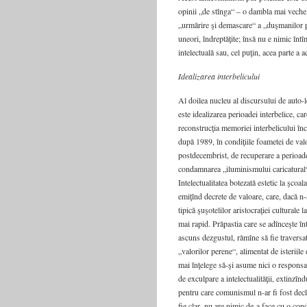
opinii „de stînga“ – o dambla mai veche, 
„urmărire şi demascare“ a „duşmanilor p
uneori, îndreptăţite; însă nu e nimic înt
intelectuală sau, cel puţin, acea parte a 
Idealizarea interbelicului
Al doilea nucleu al discursului de auto-l
este idealizarea perioadei interbelice, ca
reconstrucţia memoriei interbelicului în
după 1989, în condiţiile foametei de valo
postdecembrist, de recuperare a perioadei
condamnarea „iluminismului caricatural“
Intelectualitatea botezată estetic la şcoal
emiţînd decrete de valoare, care, dacă n
tipică şuşotelilor aristocraţiei culturale
mai rapid. Prăpastia care se adînceşte în
ascuns dezgustul, rămîne să fie traversat
„valorilor perene“, alimentat de isteriile
mai înţelege să-şi asume nici o responsabi
de exculpare a intelectualităţii, extinzî
pentru care comunismul n-ar fi fost decît
fie clar, nu are nimic de-a face cu o c