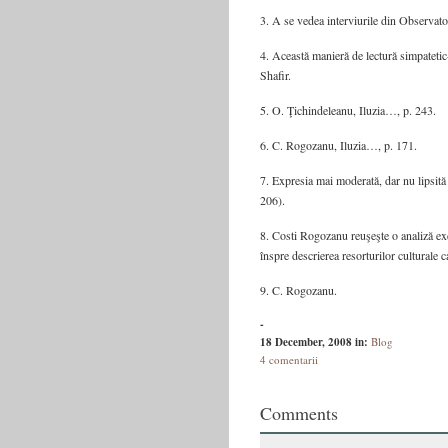
3. A se vedea interviurile din Observato
4. Această manieră de lectură simpatetic-
Shafir.
5. O. Ţichindeleanu, Iluzia…, p. 243.
6. C. Rogozanu, Iluzia…, p. 171.
7. Expresia mai moderată, dar nu lipsită 
206).
8. Costi Rogozanu reuşeşte o analiză exce
înspre descrierea resorturilor culturale
9. C. Rogozanu.
-
18 December, 2008
in:
Blog
4 comentarii
Comments