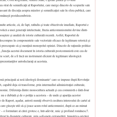
lea strat de semnificaţii al Raportului, care merge dincolo de scopurile sale
ssant de discuţia asupra mizelor şi semnificaţiei sale în sfera publică, care
 româneşti postdecembriste.
lte articole, că, de fapt, ratîndu-şi toate obiectivele imediate, Raportul e
bolică a unei generaţii intelectuale, Iluzia anticomunismului devine dintr-
aştere şi analiză de istorie culturală recentă. Astfel, Raportul de
escompus în componentele sale vectoriale eficace de legitimare retorică şi
i preocupate să-şi menţină monopolul opiniei. Dincolo de raţiunile politice
 „funcţia acestui document în istoria culturală postcomunistă este cea de
pe scurt, de a fi încă un instrument eficient de legitimare ideologică
rezentanţilor autodeclaraţi ai acestuia.
nii principali ai noii ideologii dominante“ care se impune după Revoluţie
capabil deja să transforme, prin intermediul administraţiei culturale,
economic. Diferenţa dintre monocultura actuală şi cea comunistă e dată doar
i nu e dublată şi de o poliţie a acestora – de unde şi apariţia acestor
 de Raport, aşadar, autorii numiţi observă cusătura interesului de cartel al
le, care găseşte util să-şi joace acum rolul anticomunist, după ce-au mimat
“ – o formulare al cărei grotesc e, într-adevăr, unic şi profund românesc7.
zat în disputele culturale, prin sofismele extrapolării, împotriva oricărei