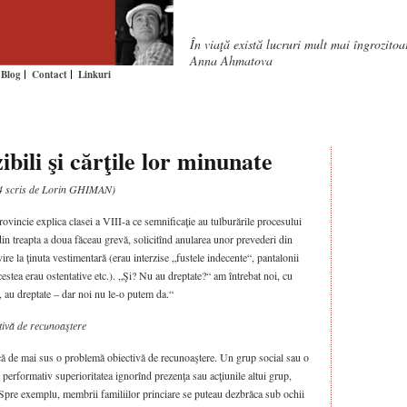
În viaţă există lucruri mult mai îngrozito
Anna Ahmatova
Blog
Contact
Linkuri
zibili şi cărţile lor minunate
454 scris de Lorin GHIMAN)
rovincie explica clasei a VIII-a ce semnificaţie au tulburările procesului
 din treapta a doua făceau grevă, solicitînd anularea unor prevederi din
ire la ţinuta vestimentară (erau interzise „fustele indecente“, pantalonii
acestea erau ostentative etc.). „Şi? Nu au dreptate?“ am întrebat noi, cu
, au dreptate – dar noi nu le-o putem da.“
tivă de recunoaştere
ă de mai sus o problemă obiectivă de recunoaştere. Un grup social sau o
performativ superioritatea ignorînd prezenţa sau acţiunile altui grup,
r. Spre exemplu, membrii familiilor princiare se puteau dezbrăca sub ochii