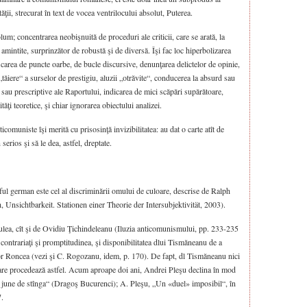
ităţii, strecurat în text de vocea ventrilocului absolut, Puterea.
lum; concentrarea neobişnuită de proceduri ale criticii, care se arată, la
ve amintite, surprinzător de robustă şi de diversă. Îşi fac loc hiperbolizarea
ificarea de puncte oarbe, de bucle discursive, denunţarea delictelor de opinie,
„tăiere“ a surselor de prestigiu, aluzii „otrăvite“, conducerea la absurd sau
e sau prescriptive ale Raportului, indicarea de mici scăpări supărătoare,
tăţi teoretice, şi chiar ignorarea obiectului analizei.
ticomuniste îşi merită cu prisosinţă invizibilitatea: au dat o carte atît de
serios şi să le dea, astfel, dreptate.
zoful german este cel al discriminării omului de culoare, descrise de Ralph
 Unsichtbarkeit. Stationen einer Theorie der Intersubjektivität, 2003).
iulea, cît şi de Ovidiu Ţichindeleanu (Iluzia anticomunismului, pp. 233-235
ă contrariaţi şi promptitudinea, şi disponibilitatea dlui Tismăneanu de a
r Roncea (vezi şi C. Rogozanu, idem, p. 170). De fapt, dl Tismăneanu nici
 care procedează astfel. Acum aproape doi ani, Andrei Pleşu declina în mod
ic june de stînga“ (Dragoş Bucurenci); A. Pleşu, „Un «duel» imposibil“, în
7.