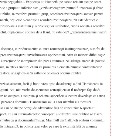
zenţă neglijabilă1. Explicaţia lui Honneth, pe care o reluăm aici pe scurt,
lic a grupului inferior este „vizibilă“ cognitiv, putînd fi înţeleasă şi chiar
 inhibă, la membrii primului grup, acordarea recunoaşterii sociale pentru
eth, deşi este o condiţie a acordării recunoaşterii, nu este identică cu
nservare a statutului şi a privilegiilor simbolice, rutina socială a acordării
pectul, după cum o spunea deja Kant, nu este decît „reprezentarea unei valori
lanşa, în rîndurile elitei culturii româneşti instituţionalizate, o astfel de
agerea recunoaşterii, invizibilizarea oponentului. Stau ca martori dificultăţile
 a reacţiilor de întîmpinare din presa culturală. Se adaugă luările de poziţie
mat, în cîteva rînduri, că nu va pronunţa niciodată numele contestatarilor
acestora, angajîndu-se în astfel de polemici oricum inutile2.
ează să acuzăm, facil şi bont, vreo lipsă de aderenţă a dlui Tismăneanu la
ogului. Nu, nici vorbă de asemenea acuzaţii; ele ar fi nedrepte faţă de dl
re ne ocupăm. Căci pînă şi cea mai superficială lectură dovedeşte că Iluzia
la persoana domnului Tismăneanu sau a altor membri ai Comisiei
ar sau politic pe poziţii de adversitate faţă de concluziile Raportului.
ortului sau circumstanţelor conceperii şi difuzării sale publice se înscriu
mului ca şi documentul însuşi. Mai mult decît atît, toţi editorii volumului
l Tismăneanu3, în pofida rezervelor pe care le exprimă faţă de anumite