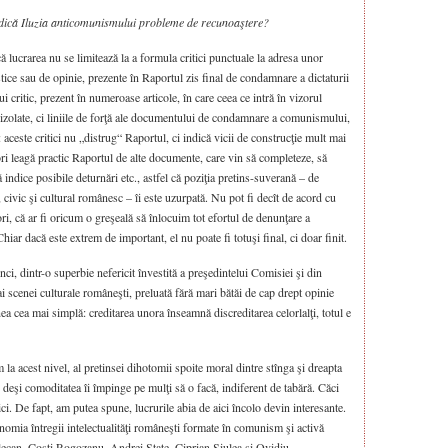
idică Iluzia anticomunismului probleme de recunoaştere?
 lucrarea nu se limitează la a formula critici punctuale la adresa unor
listice sau de opinie, prezente în Raportul zis final de condamnare a dictaturii
 critic, prezent în numeroase articole, în care ceea ce intră în vizorul
e izolate, ci liniile de forţă ale documentului de condamnare a comunismului,
: aceste critici nu „distrug“ Raportul, ci indică vicii de construcţie mult mai
ori leagă practic Raportul de alte documente, care vin să completeze, să
indice posibile deturnări etc., astfel că poziţia pretins-suverană – de
ivic şi cultural românesc – îi este uzurpată. Nu pot fi decît de acord cu
ri, că ar fi oricum o greşeală să înlocuim tot efortul de denunţare a
r dacă este extrem de important, el nu poate fi totuşi final, ci doar finit.
ci, dintr-o superbie nefericit învestită a preşedintelui Comisiei şi din
ai scenei culturale româneşti, preluată fără mari bătăi de cap drept opinie
nea cea mai simplă: creditarea unora înseamnă discreditarea celorlalţi, totul e
la acest nivel, al pretinsei dihotomii spoite moral dintre stînga şi dreapta
c“, deşi comoditatea îi împinge pe mulţi să o facă, indiferent de tabără. Căci
i. De fapt, am putea spune, lucrurile abia de aici încolo devin interesante.
nomia întregii intelectualităţi româneşti formate în comunism şi activă
elecan, Costi Rogozanu, Andrei State, Ciprian Şiulea şi Ovidiu