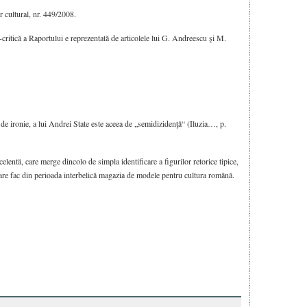
r cultural, nr. 449/2008.
critică a Raportului e reprezentată de articolele lui G. Andreescu şi M.
de ironie, a lui Andrei State este aceea de „semidizidenţă“ (Iluzia…, p.
lentă, care merge dincolo de simpla identificare a figurilor retorice tipice,
 care fac din perioada interbelică magazia de modele pentru cultura română.