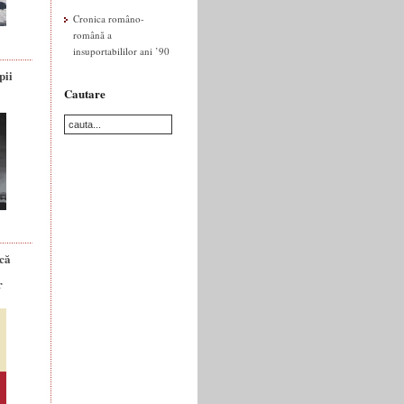
Cronica româno-
română a
insuportabililor ani ’90
pii
Cautare
ică
r