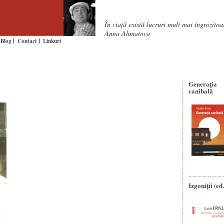
În viaţă există lucruri mult mai îngrozito
Anna Ahmatova
Blog
Contact
Linkuri
Generaţia
canibală
Izgoniții (ed.