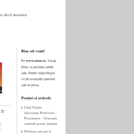
are decît moartea
Bine ati venit!
Pe
www.ernu.ro
, Vasile
Ernu va prezinta cartile
sale. Puteti vizita blogul
si citi recenziile operelor
sale in presa.
Posturi si articole
Când Claude
 2)
înlocuiește Profesorul –
Prezentarea – Generația
canibală pentru studenți
Polemici care pot fi