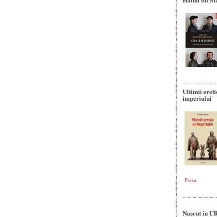
Ultimii ereti
imperiului
Presa
Nascut in U