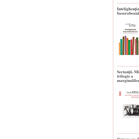
Intelighenți
basarabeană
Sectanţii. M
trilogie a
marginalilo
Sînt un om d