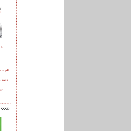
 la
 copii
- rock
or
v SSSR