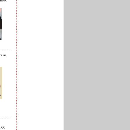
ci ai
RSS