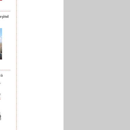
rșitul
că
r