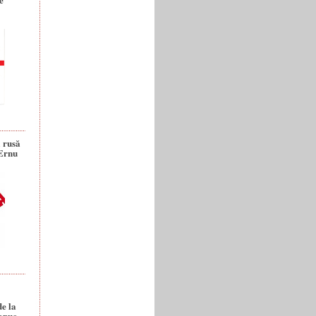
a rusă
 Ernu
de la
anuc