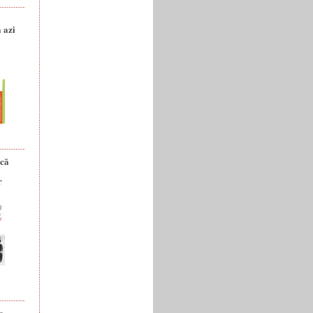
a
 azi
ică
r
e