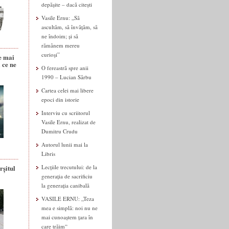
depășite – dacă citești
Vasile Ernu: „Să
ascultăm, să învățăm, să
ne îndoim; și să
rămânem mereu
curioși”
e mai
 ce ne
O fereastră spre anii
1990 – Lucian Sârbu
Cartea celei mai libere
epoci din istorie
Interviu cu scriitorul
Vasile Ernu, realizat de
Dumitru Crudu
Autorul lunii mai la
Libris
rșitul
Lecțiile trecutului: de la
generația de sacrificiu
la generația canibală
VASILE ERNU: „Teza
mea e simplă: noi nu ne
mai cunoaștem țara în
care trăim“