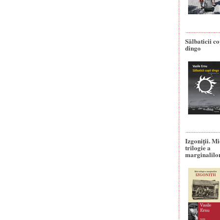
Sălbaticii co
dingo
Izgoniții. M
trilogie a
marginalilo