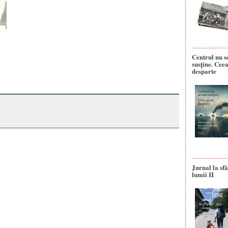
Centrul nu s
susține. Ceea
desparte
Jurnal la sfâ
lumii II