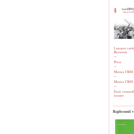
Lansarea cartii
Bucuresti
Presa
Muzica URSS -
Muzica URSS 
Eroii vremuril
noastre
Rajdeonnîi 