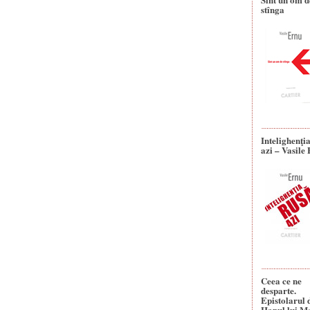
stînga
Intelighenţi
azi – Vasile
Ceea ce ne
desparte.
Epistolarul 
Hanul lui M