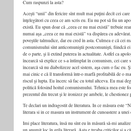
Cum raspunzi la asta?
Aceşti “unii” din fericire sînt mult mai puţini decît cei car
înţelegători cu ceea ce am scris eu. Eu nu pot să fiu un ap
există. Eu spun doar că „ceea ce nu mai există” trebuie reana
numai aşa „ceea ce nu mai există” va dispărea cu adevărat.
poveştile talmudice, dar eu cred în asta. Culmea e că cei m
comunismului sînt anticomuniştii postcomunişti, fiindcă ei
de o parte, şi îi extind puterea în actualitate. Astfel ca apolo
încearcă să explice ce s-a întîmplat în comunism, cei care s
încearcă să nu diabolizeze acel sistem, aşa cum o fac eu. Ş
mai cinic e că îl transformă într-o marfă profitabilă de o 
riscul şi lupta. Eu încerc să fac cu totul altceva. Eu mai d
politică folosind hoitul comunismului. Tehnica mea este fo
prezentul din trecut şi le ironizez pe ambele, le chestionez
Te declari un indragostit de literatura. In ce măsura este 
literara si in ce masura un instrument de cunoastere a unei 
Imi place literatura, însă nu sînt eu în măsură să-mi analizez
un anumit loc în grila literară. Asta e treaba criticilor şi a c