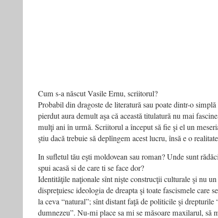
Cum s-a născut Vasile Ernu, scriitorul?
Probabil din dragoste de literatură sau poate dintr-o simplă 
pierdut aura demult aşa că această titulatură nu mai fasci
mulţi ani în urmă. Scriitorul a început să fie şi el un meseri
ştiu dacă trebuie să deplîngem acest lucru, însă e o realitate
In sufletul tău eşti moldovean sau roman? Unde sunt rădăcini
spui acasă si de care ti se face dor?
Identităţile naţionale sînt nişte construcţii culturale şi nu u
dispreţuiesc ideologia de dreapta şi toate fascismele care se 
la ceva “natural”; sînt distant faţă de politicile şi drepturil
dumnezeu”. Nu-mi place sa mi se măsoare maxilarul, să mi 