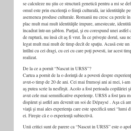
se calculeze nu ştiu ce structură genetică pentru a mi se def
omul este prin excelenţă o fiinţă culturală, iar identităţile p
asemenea produse culturale. Romanii nu cresc ca perele în 
plac mult mai mult identităţile impure, amestecate, identităţ
încadrat într-un şablon. Parţial, şi eu corespund unei astfel 
de ruptură, nu însă cît aş fi vrut. În ce priveşte dorul, sau n
legat mult mai mult de timp decît de spaţiu. Acasă este un l
întîlni cu cei dragi, cu cei cu care poţi povesti, iar acest tim
realizat.
De la ce a pornit “Nascut in URSS”?
Cartea a pornit de la o dorinţă de a povesti despre experien
avut-o timp de 20 de ani. Cei mai frumoşi ani ai mei, i-am
aş putea scrie la nesfîrşit. Acolo a fost perioada copilăriei 
avut cele mai semnificative experienţe. URSS a fost ţara m
dispărut şi astfel am devenit un soi de Dépaysé . Aşa că am
viaţă şi mai ales experienţa care este specifică unei “lumi di
ei. Fireşte că e o experienţă subiectivă.
Unii critici sunt de parere ca “Nascut in URSS” este o ap