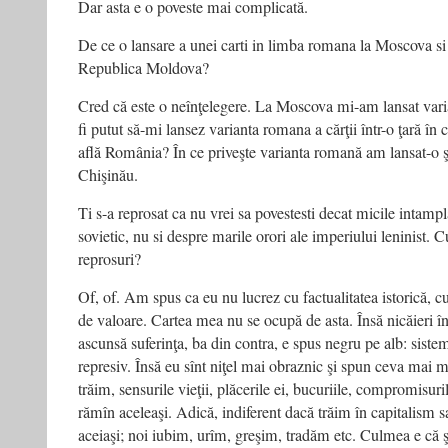
Dar asta e o poveste mai complicată.
De ce o lansare a unei carti in limba romana la Moscova s
Republica Moldova?
Cred că este o neînţelegere. La Moscova mi-am lansat varia
fi putut să-mi lansez varianta romana a cărţii într-o ţară în 
află România? În ce priveşte varianta romană am lansat-o şi la
Chişinău.
Ti s-a reprosat ca nu vrei sa povestesti decat micile intampla
sovietic, nu si despre marile orori ale imperiului leninist.
reprosuri?
Of, of. Am spus ca eu nu lucrez cu factualitatea istorică, cu
de valoare. Cartea mea nu se ocupă de asta. Însă nicăieri î
ascunsă suferinţa, ba din contra, e spus negru pe alb: sist
represiv. Însă eu sînt niţel mai obraznic şi spun ceva mai mu
trăim, sensurile vieţii, plăcerile ei, bucuriile, compromisuri
rămîn aceleaşi. Adică, indiferent dacă trăim în capitalism
aceiaşi; noi iubim, urîm, greşim, tradăm etc. Culmea e că şi 