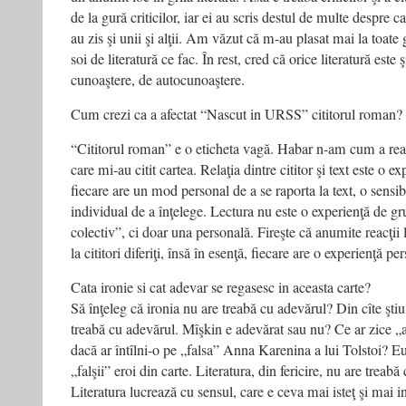
de la gură criticilor, iar ei au scris destul de multe despre ca
au zis şi unii şi alţii. Am văzut că m-au plasat mai la toate 
soi de literatură ce fac. În rest, cred că orice literatură este
cunoaştere, de autocunoaştere.
Cum crezi ca a afectat “Nascut in URSS” cititorul roman?
“Cititorul roman” e o eticheta vagă. Habar n-am cum a rea
care mi-au citit cartea. Relaţia dintre cititor şi text este o e
fiecare are un mod personal de a se raporta la text, o sensi
individual de a înţelege. Lectura nu este o experienţă de gru
colectiv”, ci doar una personală. Fireşte că anumite reacţii 
la cititori diferiţi, însă în esenţă, fiecare are o experienţă pe
Cata ironie si cat adevar se regasesc in aceasta carte?
Să înţeleg că ironia nu are treabă cu adevărul? Din cîte ştiu 
treabă cu adevărul. Mîşkin e adevărat sau nu? Ce ar zice
dacă ar întîlni-o pe „falsa” Anna Karenina a lui Tolstoi? E
„falşii” eroi din carte. Literatura, din fericire, nu are treabă
Literatura lucrează cu sensul, care e ceva mai isteţ şi mai i