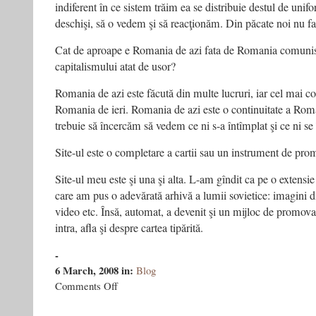
indiferent în ce sistem trăim ea se distribuie destul de unif
deschişi, să o vedem şi să reacţionăm. Din păcate noi nu f
Cat de aproape e Romania de azi fata de Romania comunist
capitalismului atat de usor?
Romania de azi este făcută din multe lucruri, iar cel mai con
Romania de ieri. Romania de azi este o continuitate a Roma
trebuie să încercăm să vedem ce ni s-a întîmplat şi ce ni se
Site-ul este o completare a cartii sau un instrument de pr
Site-ul meu este şi una şi alta. L-am gîndit ca pe o extensie 
care am pus o adevărată arhivă a lumii sovietice: imagini di
video etc. Însă, automat, a devenit şi un mijloc de promovare
intra, afla şi despre cartea tipărită.
-
6 March, 2008
in:
Blog
on
Comments Off
http://www.tarabacucarti.ro/blog/