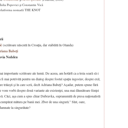
Iulia Popovici şi Constantin Vică
 de platforma nomadă THE KNOT
rii
ić
(scriitoare născută în Croaţia, dar stabilită în Olanda)
riana Babeţi
avia Nedelcu
 importante scriitoare ale lumii. De aceea, am hotărît ca a treia seară să-i
ea fi mai potrivită pentru un dialog despre fostul spaţiu iugoslav, despre exil,
e trăieşti şi în care scrii, decît Adriana Babeţi? Aşadar, putem spune fără
are vom vorbi despre două variante ale existenţei, una mai dăunătoare fiinţei
esivă. Căci, aşa cum a spus chiar Dubravka, supranumită de presa naţionalistă
 cumpărat mătura pe banii mei. Zbor de una singură.” Sînt, oare,
damnate la singurătate?