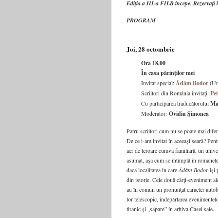
Ediţia a III-a FILB începe. Rezervaţi l
PROGRAM
Joi, 28 octombrie
Ora 18.00
În casa părinţilor mei
Invitat special:
Ádám Bodor
(Un
Scriitori din România invitaţi:
Pe
Cu participarea traducătorului
Ma
Moderator:
Ovidiu Şimonca
Patru scriitori cum nu se poate mai diferiţi
De ce i-am invitat în aceeaşi seară? Pentr
aer de teroare cumva familiară, un univer
asumat, aşa cum se întîmplă în romanele lu
dacă localitatea în care
Ádám Bodor
îşi 
din istorie. Cele două cărţi-eveniment a
au în comun un pronunţat caracter autobio
lor telescopic, îndepărtarea evenimentel
tiranic şi „săpare” în arhiva Casei sale.