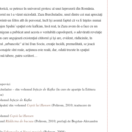
storică, se petrece în universul grotesc al unei leprozerii din România.
itorul nu l-a văzut niciodată. Zaza Burchuladze, unul dintre cei mai apreciaţi
 printr-un filtru atît de personal, încît îşi asumă faptul că va fi înţeles numai
njen Spahi
ć
spaţiul este kafkian, însă real, la Zaza avem de-a face cu un
migean a publicat anul acesta o veritabilă capodoperă, o adevărată revelaţie
care angajează existenţial cititorul şi îşi are, evident, rădăcinile, în
ectul „urbancolic” al lui Dan Sociu, creaţie lucidă, premeditată, se joacă
rsonajele sînt reale, acţiunea este reală, dar, odată trecute în spaţiul
ouă tabere, patru scriitori…
Popovici
urchuladze – din volumul
Infuzie de Kafka
(în curs de apariţie la Editura
nu)
volumul
Infuzie de Kafka
 Spahić din volumul
Copiii lui Hansen
(Polirom, 2010; traducere de
)
volumul
Copiii lui Hansen
anul
Rădăcina de bucsau
(Polirom, 2010; prefaţă de Bogdan-Alexandru
ele
Urbancolia
şi
Nevoi speciale
(Polirom, 2008)