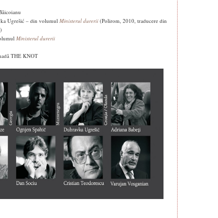
Băicoianu
avka Ugrešić – din volumul
Ministerul durerii
(Polirom, 2010, traducere din
)
volumul
Ministerul durerii
 nomadă THE KNOT