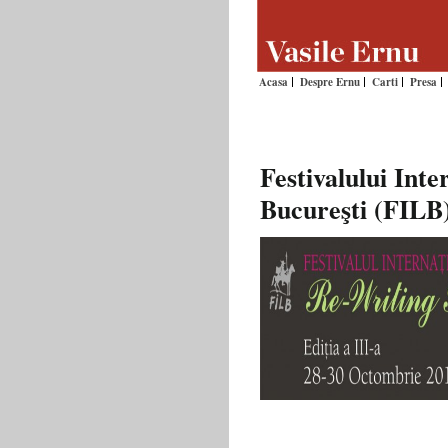
Acasa
Despre Ernu
Carti
Presa
Festivalului Inte
Bucureşti (FILB