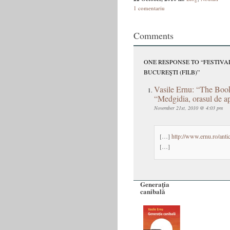
1 comentariu
Comments
ONE RESPONSE TO “FESTIVA
BUCUREŞTI (FILB)”
Vasile Ernu: “The Boo
“Medgidia, orasul de ap
November 21st, 2010 @ 4:03 pm
[…]
http://www.ernu.ro/antica
[…]
Generaţia
canibală