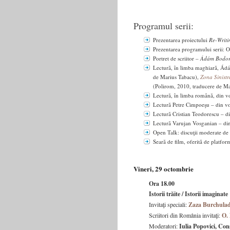
Programul serii:
Prezentarea proiectului
Re-Writi
Prezentarea programului serii: 
Portret de scriitor –
Ádám Bodor
Lectură, în limba maghiară, Á
de Marius Tabacu),
Zona Sinistr
(Polirom, 2010, traducere de M
Lectură, în limba română, din 
Lectură Petre Cimpoeşu – din 
Lectură Cristian Teodorescu – 
Lectură Varujan Vosganian – d
Open Talk: discuţii moderate d
Seară de film, oferită de pla
Vineri, 29 octombrie
Ora 18.00
Istorii trăite / Istorii imaginate
Invitaţi speciali:
Zaza Burchula
Scriitori din România invitaţi:
O.
Moderatori:
Iulia Popovici, Con