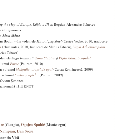
ng the Map of Europe. Ediţia a III-a
: Bogdan-Alexandru Stănescu
Ovidiu Şimonca
: Józsa Márta
dám Bodor – din volumele
Mirosul puşcăriei
(Curtea Veche, 2010, traducere
a
(Humanitas, 2010, traducere de Marius Tabacu),
Vizita Arhiepiscopului
arius Tabacu)
volumele
Saga închisorii
,
Zona Sinistra
şi
Vizita Arhiepiscopului
volumul
Firesc
(Polirom, 2010)
din volumul
Medgidia, oraşul de apoi
(Cartea Românească, 2009)
in volumul
Cartea şoaptelor
(Polirom, 2009)
e Ovidiu Şimonca
tforma nomadă THE KNOT
dze
(Georgia),
Ognjen Spahić
(Muntenegru)
 Nimigean
,
Dan Sociu
stantin Vică