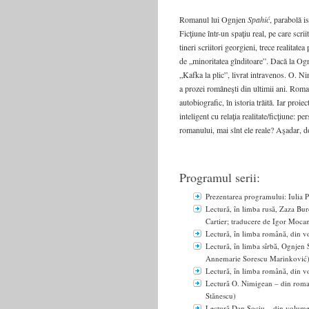
Romanul lui Ognjen
Spahić
, parabolă i
Ficţiune într-un spaţiu real, pe care scri
tineri scriitori georgieni, trece realitatea
de „minoritatea gînditoare”. Dacă la Og
„Kafka la plic”, livrat intravenos. O. Ni
a prozei româneşti din ultimii ani. Roman 
autobiografic, în istoria trăită. Iar proi
inteligent cu relaţia realitate/ficţiune: pe
romanului, mai sînt ele reale? Aşadar, d
Programul serii:
Prezentarea programului: Iulia 
Lectură, în limba rusă, Zaza B
Cartier; traducere de Igor Moca
Lectură, în limba română, din 
Lectură, în limba sîrbă, Ognjen
Annemarie Sorescu Marinković
Lectură, în limba română, din 
Lectură O. Nimigean – din rom
Stănescu)
Lectură Dan Sociu – din volum