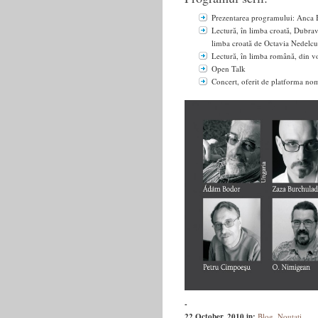
Prezentarea programului: Anca 
Lectură, în limba croată, Dubr
limba croată de Octavia Nedelcu
Lectură, în limba română, din 
Open Talk
Concert, oferit de platforma
-
22 October, 2010
in:
Blog
,
Noutati