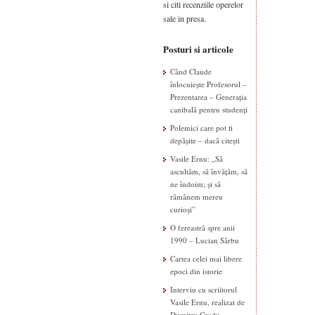
si citi recenziile operelor
sale in presa.
Posturi si articole
Când Claude
înlocuiește Profesorul –
Prezentarea – Generația
canibală pentru studenți
Polemici care pot fi
depășite – dacă citești
Vasile Ernu: „Să
ascultăm, să învățăm, să
ne îndoim; și să
rămânem mereu
curioși”
O fereastră spre anii
1990 – Lucian Sârbu
Cartea celei mai libere
epoci din istorie
Interviu cu scriitorul
Vasile Ernu, realizat de
Dumitru Crudu