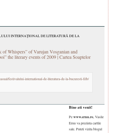
LULUI INTERNAŢIONAL DE LITERATURĂ DE LA
k of Whispers” of Varujan Vosganian and
oi” the literary events of 2009 | Cartea Soaptelor
sual/festivalului-international-de-literatura-de-la-bucuresti-filb/
Bine ati venit!
Pe
www.ernu.ro
, Vasile
Ernu va prezinta cartile
sale. Puteti vizita blogul