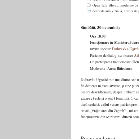
Open Talk: discuţii moderate de 
Seară de artă vizuală, oferită
Sîmbătă, 30 octombrie
Ora 18.00
Funcţionare în Ministerul dure
Invitat special:
Dubravka Ugreš
Partener de dialog: scriitoarea
Ad
Cu participarea traducătoarei
Oct
Moderator:
Anca Băicoianu
Dubravka Ugrešić este una dintre cele mai
fie dedicată în exclusivitate, şi cine put
despre dezrădăcinare, despre limba în car
ezitare că este şi o seară feminină, în c
decît cealaltă: exilul versus patria opr
croată „Vrăjitoarea din Zagreb”, „mi-am
funcţionarele din Ministerul durerii con
Programul serii: