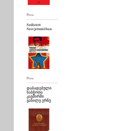
Presa
Született
Szovjetunióban
Presa
დაბადებული
საბჭოთა
კავშირში
ვასილე ერნუ