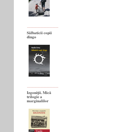
Sălbaticii copii
dingo
Izgoniții. Mică
trilogie a
marginalilor