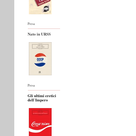
Presa
Nato in URSS
Presa
Gli ultimi eretici
dell`Impero