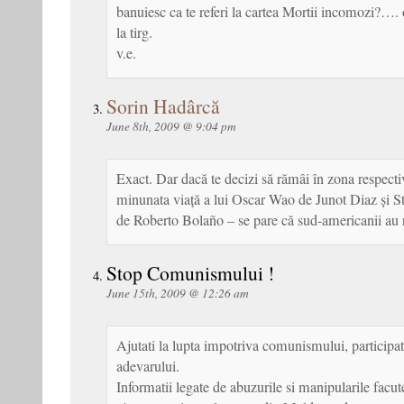
banuiesc ca te referi la cartea Mortii incomozi?…. 
la tirg.
v.e.
Sorin Hadârcă
June 8th, 2009 @ 9:04 pm
Exact. Dar dacă te decizi să rămâi în zona respectiv
minunata viață a lui Oscar Wao de Junot Diaz și S
de Roberto Bolaño – se pare că sud-americanii au re
Stop Comunismului !
June 15th, 2009 @ 12:26 am
Ajutati la lupta impotriva comunismului, participat
adevarului.
Informatii legate de abuzurile si manipularile facu