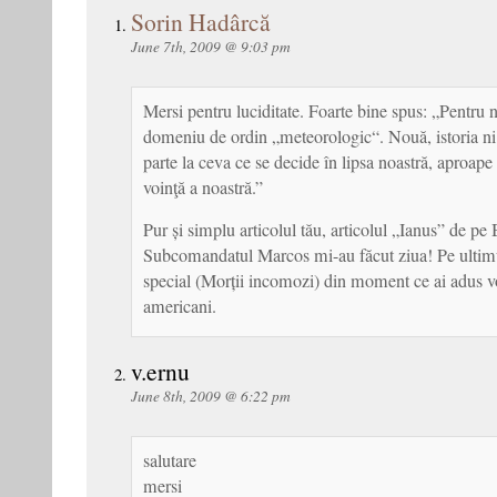
Sorin Hadârcă
June 7th, 2009 @ 9:03 pm
Mersi pentru luciditate. Foarte bine spus: „Pentru no
domeniu de ordin „meteorologic“. Nouă, istoria ni
parte la ceva ce se decide în lipsa noastră, aproape
voinţă a noastră.”
Pur și simplu articolul tău, articolul „Ianus” de pe 
Subcomandatul Marcos mi-au făcut ziua! Pe ultimu
special (Morții incomozi) din moment ce ai adus v
americani.
v.ernu
June 8th, 2009 @ 6:22 pm
salutare
mersi