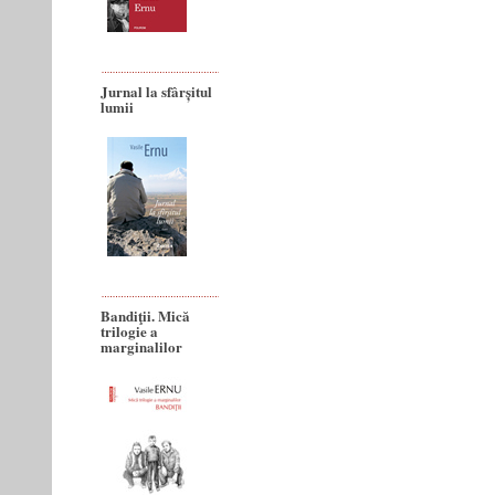
Jurnal la sfârșitul
lumii
Bandiţii. Mică
trilogie a
marginalilor