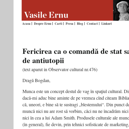
Acasa
Despre Ernu
Carti
Presa
Blog
Contact
Linkuri
Fericirea ca o comandă de stat s
de antiutopii
(text aparut in Observator cultural nr.476)
Dragă Bogdan,
Munca este un concept destul de vag în spaţiul cultural. Di
dacă-mi aduc bine aminte de pe vremea cînd citeam Bibli
că, uneori, e bine să te sustragi „blestemului“. Din punct 
muncă nici nu are rost să vorbim, căci nu ne încadrăm nici 
nici în cea a lui Adam Smith. Produsele culturale ale munc
(în general), fie devin, prin tehnici sofisticate de marketin