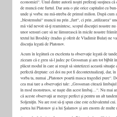
economiei“. Unul dintre autorii noştri preferaţi susţinea că
de muncă este furtul. Dar asta o ştie orice capitalist cu bun
unde şi vorba: nu mă-ntreba de primul milion. După cum a
„blestemului“ muncii nu prin „furt“, ci prin „utilizarea“ unei
mă văd nevoit să-ţi reamintesc, scopul discuţiei noastre nu e
unor sensuri care să ne lămurească în micile noastre frămî
textul lui Brodsky (tradus şi oferit de Vladimir Bulat) ne v
discuţia legată de Platonov.
Acum în legătură cu excelenta ta observaţie legată de ta
ziceam că e greu să-l judec pe Grossman şi am tot bîjbîit în
plăcut modul în care ai reuşit să sintetizezi această situaţie 
perfectă dreptate: cei doi nu pot fi decontextualizaţi, dar, în
vorba ta, numai „Platonov poartă masca tragediei pure“. De
cea mai tare a observaţiei tale: „Grossman citează limbajul
în mod monstruos, se naşte din acest limbaj…“. Nu mai a
că aceste observaţii ar merge perfect şi pentru un alt tan
Soljeniţîn. Nu are rost să-ţi spun cine este echivalentul cui
partea lui Platonov şi a lui Şalamov şi am enorm de multe 