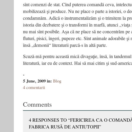
sînt comenzi de stat. Cînd puterea comandă ceva, intelectua
mobilizează şi produce. Nu ne place o parte a istoriei, o de
condamnăm. Adică o instrumentalizăm şi o trimitem la pro
istoria din dezbatere şi o transformi în marfă, atunci „viaţa şi
nu mai sînt posibile. Aşa că ne place să ne concentrăm pe 
fluturi, pisici, îngeri, pupeze etc. Sînt animale adorabile şi m
însă „demonii“ literaturii parcă-s în altă parte.
Scuză-mă pentru această mică divagaţie, însă, în tandemul 
literatură, iar eu de context. Hai să mai citim şi sud-americ
-
5 June, 2009
in:
Blog
4 comentarii
Comments
4 RESPONSES TO “FERICIREA CA O COMANDĂ
FABRICA RUSĂ DE ANTIUTOPII”