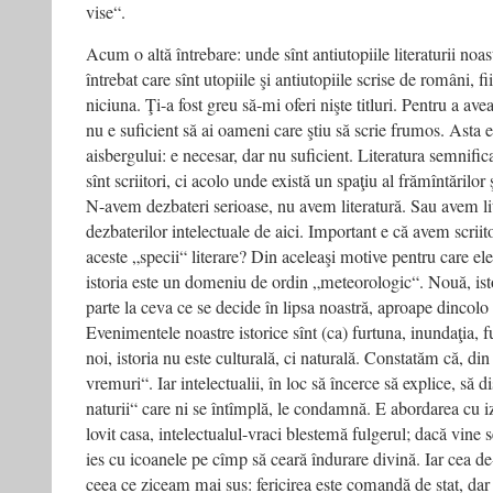
vise“.
Acum o altă întrebare: unde sînt antiutopiile literaturii noas
întrebat care sînt utopiile şi antiutopiile scrise de români,
niciuna. Ţi-a fost greu să-mi oferi nişte titluri. Pentru a ave
nu e suficient să ai oameni care ştiu să scrie frumos. Asta e
aisbergului: e necesar, dar nu suficient. Literatura semnifi
sînt scriitori, ci acolo unde există un spaţiu al frămîntărilor 
N-avem dezbateri serioase, nu avem literatură. Sau avem lit
dezbaterilor intelectuale de aici. Important e că avem scriito
aceste „specii“ literare? Din aceleaşi motive pentru care ele 
istoria este un domeniu de ordin „meteorologic“. Nouă, ist
parte la ceva ce se decide în lipsa noastră, aproape dincolo 
Evenimentele noastre istorice sînt (ca) furtuna, inundaţia, f
noi, istoria nu este culturală, ci naturală. Constatăm că, di
vremuri“. Iar intelectualii, în loc să încerce să explice, să
naturii“ care ni se întîmplă, le condamnă. E abordarea cu iz
lovit casa, intelectualul-vraci blestemă fulgerul; dacă vine s
ies cu icoanele pe cîmp să ceară îndurare divină. Iar cea d
ceea ce ziceam mai sus: fericirea este comandă de stat, dar