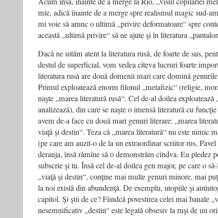
Acum însă, înainte de a merge la Rio, „visul copilăriei me
mie, adică înainte de a merge spre realismul magic sud-a
mi voie să arunc o ultimă „privire deformatoare“ spre contex
această „ultimă privire“ să ne ajute şi în literatura „pantalon
Dacă ne uităm atent la literatura rusă, de foarte de sus, pentr
destul de superficial, vom vedea cîteva lucruri foarte import
literatura rusă are două domenii mari care domină genurile m
Primul exploatează enorm filonul „metafizic“ (religie, moral
naşte „marea literatură rusă“. Cel de-al doilea exploatează „
analizează), din care se naşte o imensă literatură cu funcţie 
avem de-a face cu două mari genuri literare: „marea literatu
viaţă şi destin“. Teza că „marea literatură“ nu este nimic m
(pe care am auzit-o de la un extraordinar scriitor rus, Pavel
deranja, însă rămîne să o demonstrăm cîndva. Eu pledez pen
subscrie şi tu. Însă cel de-al doilea gen major, pe care o s
„viaţă şi destin“, conţine mai multe genuri minore, mai puţi
la noi există din abundenţă. De exemplu, utopiile şi antiutop
capitol. Şi ştii de ce? Fiindcă povestirea celei mai banale „v
nesemnificativ „destin“ este legată obsesiv la ruşi de un oriz