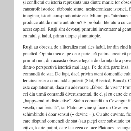
şi conflictul cu istoria reprezintă una dintre marile lor obse
catastrofe istorice, războaie sfinte, nesincronizare istorică
imaginar, istorii conspiraţioniste etc. Mi-am pus întrebarea: 
produce atît de multe antiutopii? E probabil literatura cu 
acest capitol. Ruşii sînt devotaţi primului inventator al gen
cu raiul şi iadul, prima utopie şi antiutopie.
Ruşii au obsesia de a literaliza mai ales iadul, iar din cînd î
practică. Opinia mea e, pe de o parte, că patima creativă pe
primul rînd, din această obsesie legată de dorinţa de a pove
dintr-o perspectivă istorică mai largă. Pe de altă parte însă, 
comandă de stat. De fapt, dacă privim atent domeniile cult
fericirea este o comandă a puterii (Stat, Biserică, Bancă). 
este capitalismul, dacă nu adevărate „fabrici de vise“? Prim
cei din urmă comandă divertismentul, fie el şi cu carte de
„happy-enduri distractive“. Stalin comandă un Cevengur în
veselă, mai fericită“, iar Platonov vine şi face un Cevengur 
schimbîndu-i doar sensul (+ devine – ). Cu alte cuvinte, fiec
care răspund comenzii de stat (sau pieţei care substituie tot 
cîţiva, foarte puţini, care fac ceea ce face Platonov: se anga