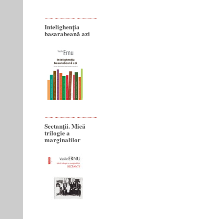
Intelighenția
basarabeană azi
Sectanţii. Mică
trilogie a
marginalilor