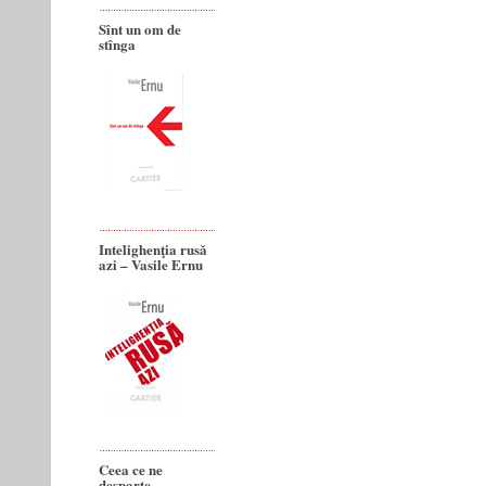
Sînt un om de
stînga
Intelighenţia rusă
azi – Vasile Ernu
Ceea ce ne
desparte.