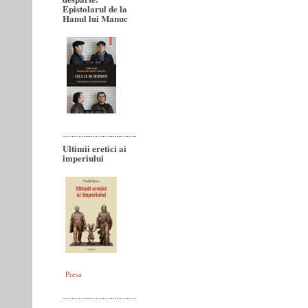
Epistolarul de la
Hanul lui Manuc
Ultimii eretici ai
imperiului
Presa