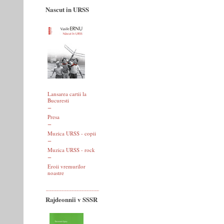
Nascut in URSS
Lansarea cartii la
Bucuresti
Presa
Muzica URSS - copii
Muzica URSS - rock
Eroii vremurilor
noastre
Rajdeonnîi v SSSR