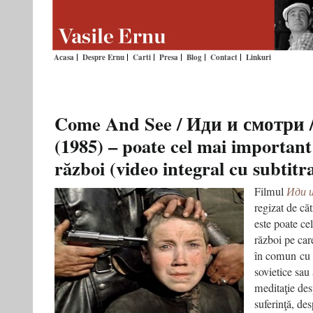
Acasa
Despre Ernu
Carti
Presa
Blog
Contact
Linkuri
Come And See / Иди и смотри / 
(1985) – poate cel mai important
război (video integral cu subtitr
Filmul
Иди и
regizat de că
este poate ce
război pe car
în comun cu 
sovietice sau
meditaţie des
suferinţă, de