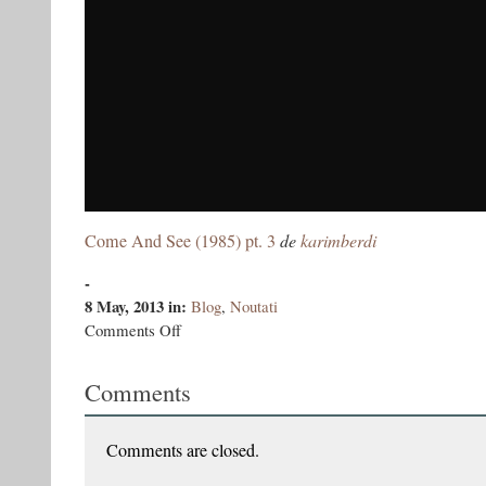
Come And See (1985) pt. 3
de
karimberdi
-
8 May, 2013
in:
Blog
,
Noutati
on
Comments Off
Come
And
Comments
See
/
Иди
и
Comments are closed.
смотри
/