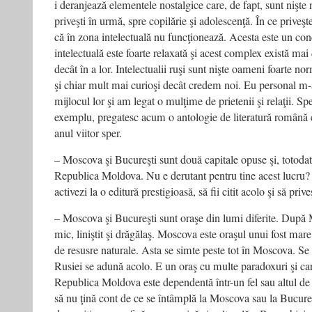
i deranjează elementele nostalgice care, de fapt, sunt nişt
priveşti în urmă, spre copilărie şi adolescenţă. În ce priveş
că în zona intelectuală nu funcţionează. Acesta este un conc
intelectuală este foarte relaxată şi acest complex există ma
decât în a lor. Intelectualii ruşi sunt nişte oameni foarte no
şi chiar mult mai curioşi decât credem noi. Eu personal m-
mijlocul lor şi am legat o mulţime de prietenii şi relaţii. Spe
exemplu, pregatesc acum o antologie de literatură română
anul viitor sper.
– Moscova şi Bucureşti sunt două capitale opuse şi, totodat
Republica Moldova. Nu e derutant pentru tine acest lucru? S
activezi la o editură prestigioasă, să fii citit acolo şi să pr
– Moscova şi Bucureşti sunt oraşe din lumi diferite. După
mic, liniştit şi drăgălaş. Moscova este oraşul unui fost mare 
de resusre naturale. Asta se simte peste tot în Moscova. Se
Rusiei se adună acolo. E un oraş cu multe paradoxuri şi ca
Republica Moldova este dependentă într-un fel sau altul de 
să nu ţină cont de ce se întâmplă la Moscova sau la Bucureşt