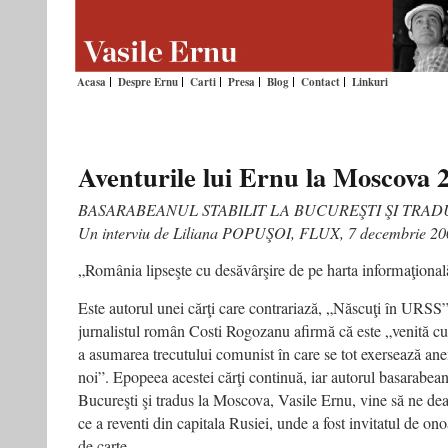
Acasa
Despre Ernu
Carti
Presa
Blog
Contact
Linkuri
Aventurile lui Ernu la Moscova 
BASARABEANUL STABILIT LA BUCUREŞTI ŞI TRAD
Un interviu de Liliana POPUŞOI, FLUX, 7 decembrie 20
„România lipseşte cu desăvârşire de pe harta informaţional
Este autorul unei cărţi care contrariază, „Născuţi în URSS
jurnalistul român Costi Rogozanu afirmă că este „venită cu
a asumarea trecutului comunist în care se tot exersează anem
noi”. Epopeea acestei cărţi continuă, iar autorul basarabean s
Bucureşti şi tradus la Moscova, Vasile Ernu, vine să ne de
ce a reventi din capitala Rusiei, unde a fost invitatul de on
de carte.