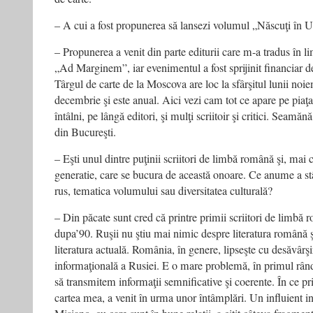
– A cui a fost propunerea să lansezi volumul „Născuţi î
– Propunerea a venit din parte editurii care m-a tradus în l
„Ad Marginem”, iar evenimentul a fost sprijinit financiar de
Târgul de carte de la Moscova are loc la sfârşitul lunii noi
decembrie şi este anual. Aici vezi cam tot ce apare pe piaţa
întâlni, pe lângă editori, şi mulţi scriitoir şi critici. Seamăn
din Bucureşti.
– Eşti unul dintre puţinii scriitori de limbă română şi, mai
generatie, care se bucura de această onoare. Ce anume a stâ
rus, tematica volumului sau diversitatea culturală?
– Din păcate sunt cred că printre primii scriitori de limbă 
dupa’90. Ruşii nu ştiu mai nimic despre literatura română ş
literatura actuală. România, în genere, lipseşte cu desăvârşi
informaţională a Rusiei. E o mare problemă, în primul rând
să transmitem informaţii semnificative şi coerente. În ce pri
cartea mea, a venit în urma unor întâmplări. Un influient in