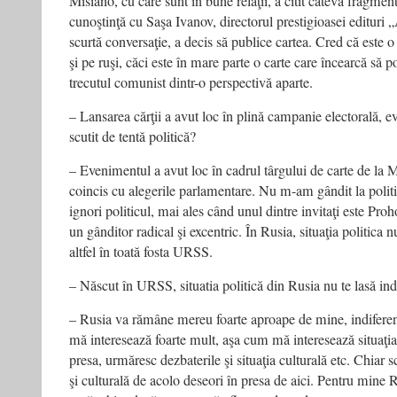
Misiano, cu care sunt în bune relaţii, a citit câteva fragment
cunoştinţă cu Saşa Ivanov, directorul prestigioasei editur
scurtă conversaţie, a decis să publice cartea. Cred că este o
şi pe ruşi, căci este în mare parte o carte care încearcă să po
trecutul comunist dintr-o perspectivă aparte.
– Lansarea cărţii a avut loc în plină campanie electorală, e
scutit de tentă politică?
– Evenimentul a avut loc în cadrul târgului de carte de la 
coincis cu alegerile parlamentare. Nu m-am gândit la politic
ignori politicul, mai ales când unul dintre invitaţi este Proho
un gânditor radical şi excentric. În Rusia, situaţia politica n
altfel în toată fosta URSS.
– Născut în URSS, situatia politică din Rusia nu te lasă ind
– Rusia va rămâne mereu foarte aproape de mine, indiferen
mă interesează foarte mult, aşa cum mă interesează situaţia
presa, urmăresc dezbaterile şi situaţia culturală etc. Chiar sc
şi culturală de acolo deseori în presa de aici. Pentru mine 