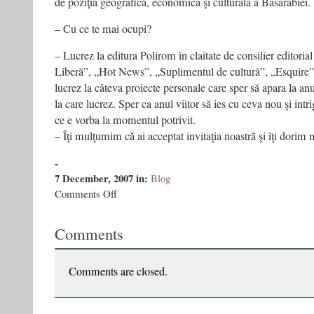
de poziţia geografică, economică şi culturală a Basarabiei.
– Cu ce te mai ocupi?
– Lucrez la editura Polirom în claitate de consilier editoria
Liberă”, „Hot News”, „Suplimentul de cultură”, „Esquire”
lucrez la câteva proiecte personale care sper să apara la anu
la care lucrez. Sper ca anul viitor să ies cu ceva nou şi intr
ce e vorba la momentul potrivit.
– Îţi mulţumim că ai acceptat invitaţia noastră şi îţi dorim 
-
7 December, 2007
in:
Blog
on
Comments Off
Aventurile
lui
Comments
Ernu
la
Moscova
2
Comments are closed.