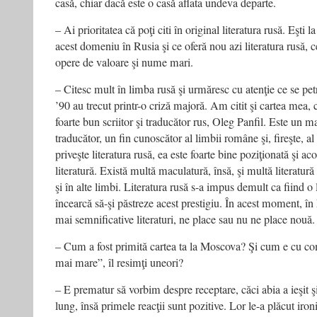
casă, chiar dacă este o casă aflata undeva departe.
– Ai prioritatea că poţi citi în original literatura rusă. Eşti 
acest domeniu în Rusia şi ce oferă nou azi literatura rusă, c
opere de valoare şi nume mari.
– Citesc mult în limba rusă şi urmăresc cu atenţie ce se pe
’90 au trecut printr-o criză majoră. Am citit şi cartea mea, 
foarte bun scriitor şi traducător rus, Oleg Panfil. Este un 
traducător, un fin cunoscător al limbii române şi, fireşte, al
priveşte literatura rusă, ea este foarte bine poziţionată şi a
literatură. Există multă maculatură, însă, şi multă literatură
şi în alte limbi. Literatura rusă s-a impus demult ca fiind o
încearcă să-şi păstreze acest prestigiu. În acest moment, în
mai semnificative literaturi, ne place sau nu ne place nouă.
– Cum a fost primită cartea ta la Moscova? Şi cum e cu com
mai mare”, îl resimţi uneori?
– E prematur să vorbim despre receptare, căci abia a ieşit 
lung, însă primele reacţii sunt pozitive. Lor le-a plăcut iron