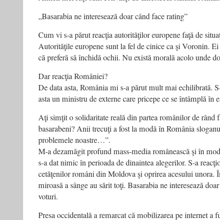
„Basarabia ne interesează doar când face rating”
Cum vi s-a părut reacţia autorităţilor europene faţă de situa
Autorităţile europene sunt la fel de cinice ca şi Voronin. Ei v
că preferă să închidă ochii. Nu există morală acolo unde do
Dar reacţia României?
De data asta, România mi s-a părut mult mai echilibrată. S
asta un ministru de externe care pricepe ce se întâmplă în e
Aţi simţit o solidaritate reală din partea românilor de rând 
basarabeni? Anii trecuţi a fost la modă în România sloganu
problemele noastre…”.
M-a dezamăgit profund mass-media românească şi în mod s
s-a dat nimic în perioada de dinaintea alegerilor. S-a reacţ
cetăţenilor români din Moldova şi oprirea acesului unora. Î
miroasă a sânge au sărit toţi. Basarabia ne interesează doar
voturi.
Presa occidentală a remarcat că mobilizarea pe internet a f