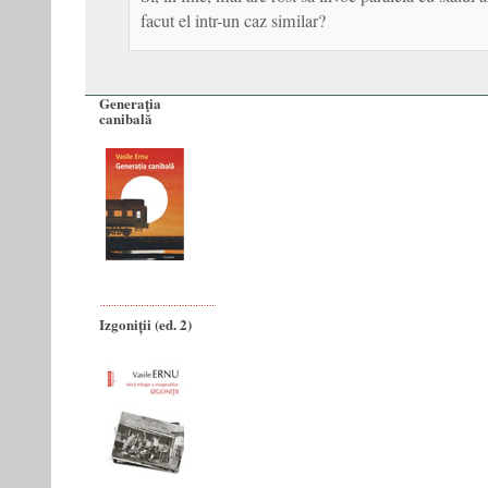
facut el intr-un caz similar?
Generaţia
canibală
Izgoniții (ed. 2)