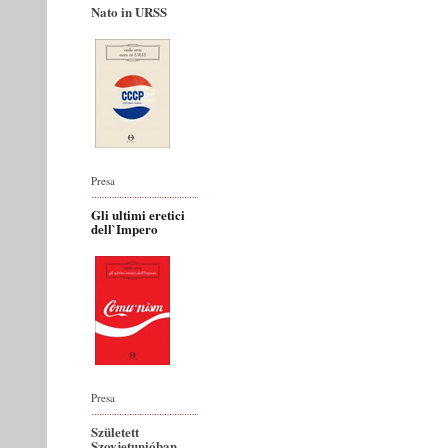
Nato in URSS
Presa
Gli ultimi eretici
dell`Impero
Presa
Született
Szovjetunióban