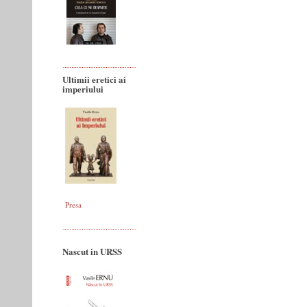
Ultimii eretici ai
imperiului
Presa
Nascut in URSS