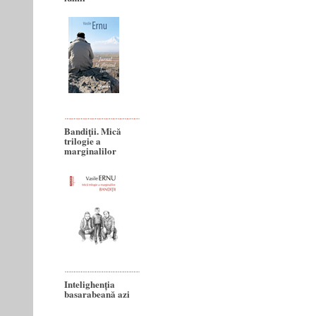
Bandiţii. Mică
trilogie a
marginalilor
Intelighenția
basarabeană azi