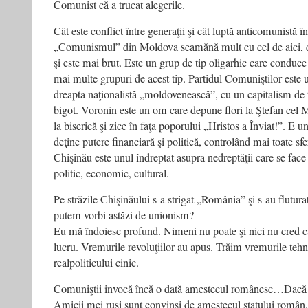
Comunist că a trucat alegerile.
Cât este conflict între generaţii şi cât luptă anticomunistă 
„Comunismul” din Moldova seamănă mult cu cel de aici, d
şi este mai brut. Este un grup de tip oligarhic care conduce
mai multe grupuri de acest tip. Partidul Comuniştilor este
dreapta naţionalistă „moldovenească”, cu un capitalism de t
bigot. Voronin este un om care depune flori la Ştefan cel M
la biserică şi zice în faţa poporului „Hristos a Înviat!”. E u
deţine putere financiară şi politică, controlând mai toate sfe
Chişinău este unul îndreptat asupra nedreptăţii care se face 
politic, economic, cultural.
Pe străzile Chişinăului s-a strigat „România” şi s-au flutura
putem vorbi astăzi de unionism?
Eu mă îndoiesc profund. Nimeni nu poate şi nici nu cred c
lucru. Vremurile revoluţiilor au apus. Trăim vremurile tehnol
realpoliticului cinic.
Comuniştii invocă încă o dată amestecul românesc…Dacă au
Amicii mei ruşi sunt convinşi de amestecul statului român.