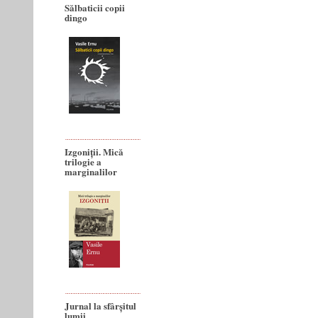
Sălbaticii copii
dingo
Izgoniții. Mică
trilogie a
marginalilor
Jurnal la sfârșitul
lumii