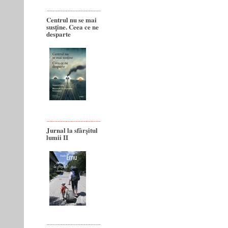
Centrul nu se mai
susține. Ceea ce ne
desparte
Jurnal la sfârșitul
lumii II