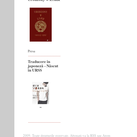
Presa
Traducere în
japoneză - Născut
în URSS
2009. Toate drepturile rezervate. Abonati-va la
RSS
sau
Atom