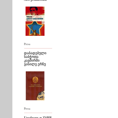
Presa
დაბადებული
საბჭოთა
კავშირში
ვასილე ერნუ
Presa
Urodzony w ZSRR