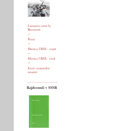
Lansarea cartii la
Bucuresti
Presa
Muzica URSS - copii
Muzica URSS - rock
Eroii vremurilor
noastre
Rajdeonnîi v SSSR