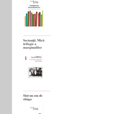
Sectanţii. Mică
trilogie a
marginalilor
Sînt un om de
stînga