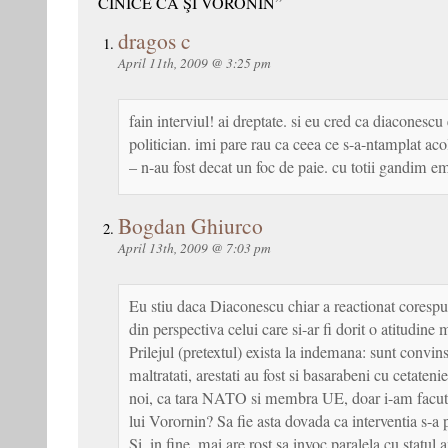
CINICE CA ŞI VORONIN”
dragos c
April 11th, 2009 @ 3:25 pm
fain interviul! ai dreptate. si eu cred ca diaconescu
politician. imi pare rau ca ceea ce s-a-ntamplat aco
– n-au fost decat un foc de paie. cu totii gandim e
Bogdan Ghiurco
April 13th, 2009 @ 7:03 pm
Eu stiu daca Diaconescu chiar a reactionat coresp
din perspectiva celui care si-ar fi dorit o atitudin
Prilejul (pretextul) exista la indemana: sunt convins
maltratati, arestati au fost si basarabeni cu cetate
noi, ca tara NATO si membra UE, doar i-am facut
lui Vorornin? Sa fie asta dovada ca interventia s-a p
Si, in fine, mai are rost sa invoc paralela cu statul