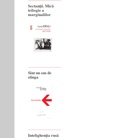
Sectanţii. Mică
trilogie a
marginalilor
Sînt un om de
stînga
Intelighenţia rusă