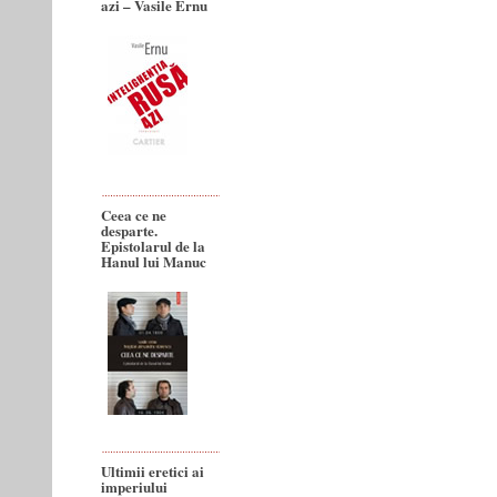
azi – Vasile Ernu
Ceea ce ne
desparte.
Epistolarul de la
Hanul lui Manuc
Ultimii eretici ai
imperiului