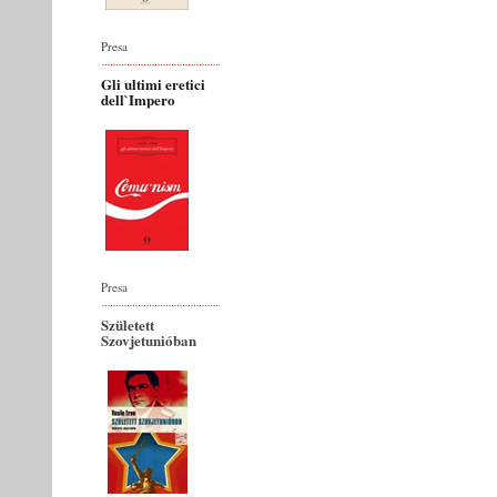
Presa
Gli ultimi eretici
dell`Impero
Presa
Született
Szovjetunióban