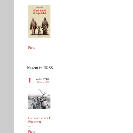
Presa
Nascut in URSS
Lansarea cartii la
Bucuresti
Presa