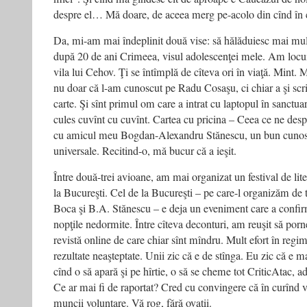
despre el… Mă doare, de aceea merg pe-acolo din cînd în 
Da, mi-am mai îndeplinit două vise: să hălăduiesc mai mult 
după 20 de ani Crimeea, visul adolescenţei mele. Am locuit
vila lui Cehov. Ţi se întîmplă de cîteva ori în viaţă. Mint. M
nu doar că l-am cunoscut pe Radu Cosaşu, ci chiar a şi scri
carte. Şi sînt primul om care a intrat cu laptopul în sanctua
cules cuvînt cu cuvînt. Cartea cu pricina – Ceea ce ne desp
cu amicul meu Bogdan-Alexandru Stănescu, un bun cunoscăt
universale. Recitind-o, mă bucur că a ieşit.
Între două-trei avioane, am mai organizat un festival de lite
la Bucureşti. Cel de la Bucureşti – pe care-l organizăm de
Boca şi B.A. Stănescu – e deja un eveniment care a confirm
nopţile nedormite. Între cîteva deconturi, am reuşit să porn
revistă online de care chiar sînt mîndru. Mult efort în regim
rezultate neaşteptate. Unii zic că e de stînga. Eu zic că e ma
cînd o să apară şi pe hîrtie, o să se cheme tot CriticAtac, adi
Ce ar mai fi de raportat? Cred cu convingere că în curînd vo
muncii voluntare. Vă rog, fără ovaţii.