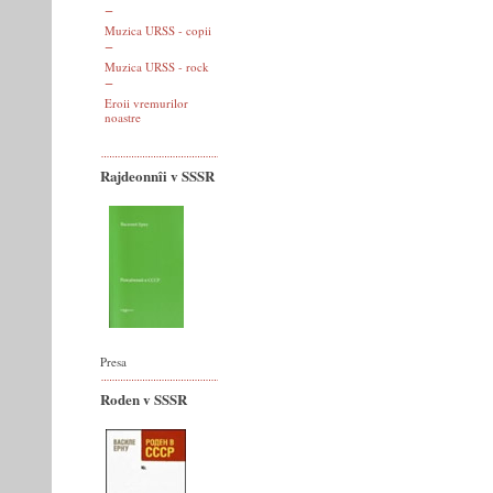
Muzica URSS - copii
Muzica URSS - rock
Eroii vremurilor
noastre
Rajdeonnîi v SSSR
Presa
Roden v SSSR