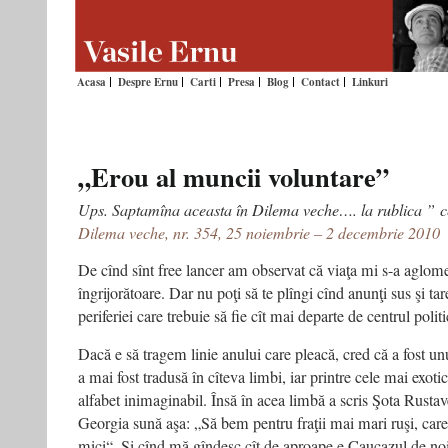
Acasa
Despre Ernu
Carti
Presa
Blog
Contact
Linkuri
„Erou al muncii voluntare”
Ups. Saptamîna aceasta în Dilema veche…. la rublica ”
Dilema veche, nr. 354, 25 noiembrie – 2 decembrie 2010
De cînd sînt free lancer am observat că viaţa mi s-a aglome
îngrijorătoare. Dar nu poţi să te plîngi cînd anunţi sus şi tar
periferiei care trebuie să fie cît mai departe de centrul politi
Dacă e să tragem linie anului care pleacă, cred că a fost un
a mai fost tradusă în cîteva limbi, iar printre cele mai exo
alfabet inimaginabil. Însă în acea limbă a scris Şota Rustavel
Georgia sună aşa: „Să bem pentru fraţii mai mari ruşi, car
mici“. Şi cînd mă gîndesc cît de aproape e Caucazul de no