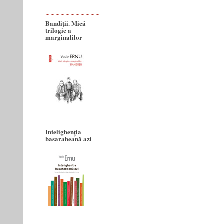
Bandiţii. Mică
trilogie a
marginalilor
Intelighenția
basarabeană azi