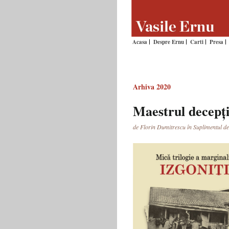
Acasa
Despre Ernu
Carti
Presa
Arhiva 2020
Maestrul decepți
de Florin Dumitrescu în Suplimentul de