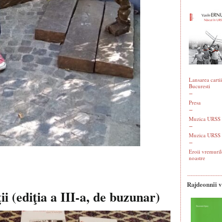
Lansarea cartii
Bucuresti
Presa
Muzica URSS -
Muzica URSS 
Eroii vremuril
noastre
Rajdeonnîi 
i (ediţia a III-a, de buzunar)