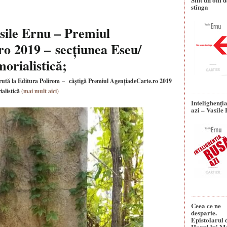
stînga
asile Ernu – Premiul
o 2019 – secțiunea Eseu/
orialistică;
ărută la Editura Polirom – câștigă Premiul AgențiadeCarte.ro 2019
ialistică
(mai mult aici)
Intelighenţi
azi – Vasile
Ceea ce ne
desparte.
Epistolarul 
Hanul lui M