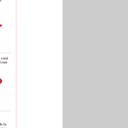
a rusă
 Ernu
de la
anuc