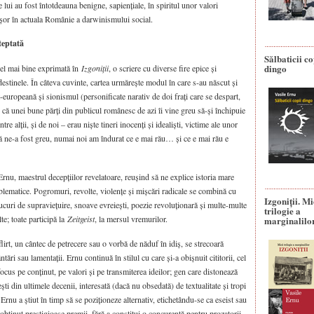
 lui au fost întotdeauna benigne, sapiențiale, în spiritul unor valori
ușor în actuala Românie a darwinismului social.
teptată
Sălbaticii co
dingo
cel mai bine exprimată în
Izgoniții
, o scriere cu diverse fire epice și
stinele. În câteva cuvinte, cartea urmărește mo­dul în care s-au născut și
europeană și sionismul (personificate narativ de doi frați care se despart,
 că unei bune părți din publicul românesc de azi îi vine greu să-și închipuie
tre alții, și de noi – erau niște tineri inocenți și idealiști, victime ale unor
­uă ne-a fost greu, numai noi am îndurat ce e mai rău… și ce e mai rău e
Ernu, maestrul decep­țiilor revelatoare, reușind să ne explice istoria mare
blematice. Pogromuri, revolte, vio­lențe și mișcări radicale se combină cu
Izgoniții. M
ucuri de supraviețuire, snoave evreiești, poezie revoluțio­nară și multe-mul­te
trilogie a
lte; toate participă la
Zeitgeist
, la mersul vremurilor.
marginalilo
flirt, un cântec de petrecere sau o vorbă de năduf în idiș, se strecoară
ări sau lamentații. Ernu continuă în stilul cu care și-a obișnuit cititorii, cel
focus pe conținut, pe valori și pe transmiterea ideilor; gen care distonează
ești din ultimele decenii, interesată (dacă nu obsedată) de tex­tu­alitate și tropi
 Ernu a știut în timp să se poziționeze alternativ, etichetându-se ca eseist sau
 obținut prestigioase premii, fără a constitui o concurență pentru prozatorii