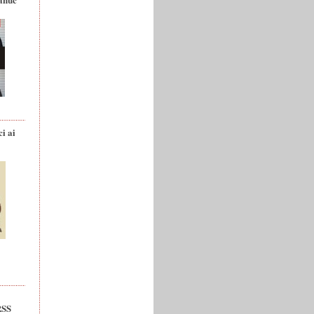
ci ai
RSS