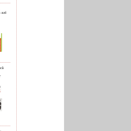
a
 azi
ică
r
e