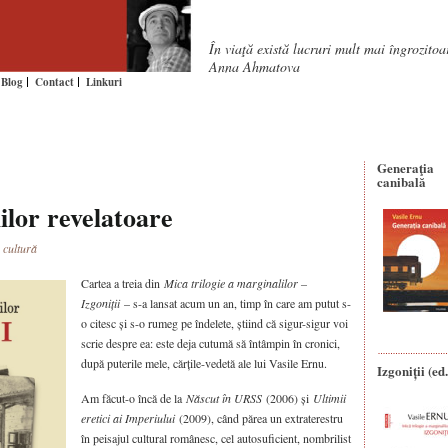
În viaţă există lucruri mult mai îngrozito
Anna Ahmatova
Blog
Contact
Linkuri
Generaţia
canibală
ilor revelatoare
 cultură
Cartea a treia din
Mica trilogie a margi­nalilor –
Izgoniții
– s-a lansat acum un an, timp în care am putut s-
o citesc și s-o ru­meg pe îndelete, știind că sigur-sigur voi
scrie despre ea: este deja cutumă să întâmpin în cronici,
după puterile mele, cărțile-vedetă ale lui Vasile Ernu.
Izgoniții (ed.
Am făcut-o încă de la
Născut în URSS
(2006) și
Ultimii
eretici ai Imperiului
(2009), când părea un extraterestru
în peisajul cultural românesc, cel autosuficient, nombrilist