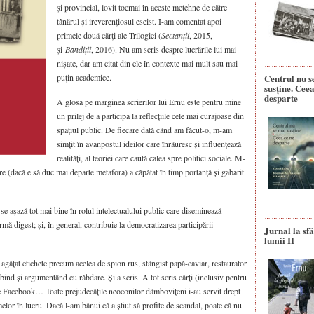
și provincial, lovit tocmai în aceste metehne de către
tânărul și ireverențiosul eseist. I-am comentat apoi
primele două cărți ale Trilogiei (
Sectanții
, 2015,
și
Bandiții
, 2016). Nu am scris despre lucrările lui mai
nișate, dar am citat din ele în contexte mai mult sau mai
puțin academice.
Centrul nu s
susține. Ceea
desparte
A glosa pe marginea scrierilor lui Ernu este pentru mine
un prilej de a participa la reflecțiile cele mai curajoase din
spațiul public. De fiecare dată când am făcut-o, m-am
simțit în avanpostul ideilor care înrâuresc și influențează
realități, al teoriei care caută calea spre politici sociale. M-
re (dacă e să duc mai departe metafora) a căpătat în timp portanță și gabarit
 se așază tot mai bine în rolul intelectualului public care diseminează
mă digest; și, în general, contribuie la democratizarea participării
Jurnal la sfâ
lumii II
u agățat etichete precum acelea de spion rus, stângist papă-caviar, restaurator
ind și argumentând cu răbdare. Și a scris. A tot scris cărți (inclusiv pentru
 pe Facebook… Toate prejudecățile neoconilor dâmbo­vițeni i-au servit drept
lor în lucru. Dacă l-am bănui că a știut să profite de scandal, poate că nu