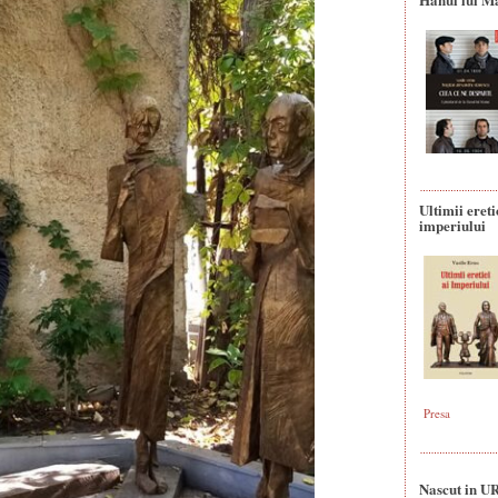
Ultimii ereti
imperiului
Presa
Nascut in U