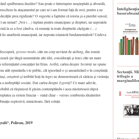
ând spulberarea iluziilor? Sau poate o întrerupere neașteptată și absurdă,
Intelighenți
bruscheze în atașamentul pe care ni l-am format față de eroi; pentru a ne
basarabeană
udecățile prea rigidizate? O sugestie a faptului că istoria și-a pierdut sensul,
 și l-au ur­mat? „Noi (…) luptam pentru emancipare și drepturi, iar nepoatele
ină la ce a fost cândva, să re­nunțe la toate drepturile câști­gate (…)
ă fie anarhistă emancipată, iar nepoata islamistă fundamentalistă? Undeva
escoperă,
grosso modo
, câte un corp nevăzut de aisberg, din zonele
nizează (pe lângă nenumărate alte idei, considerații și teze) câte un mare
 referențialul concep­ției lui Ernu. Astfel, cartea despre
Sectanți
ne spune
 nu atât opunându-i-te public, cât ignorând-o și aneantizând-o în conștiință.
Sectanţii. M
trilogie a
ași, cerșetori și teribilii hoți-în-lege) ne demonstrează că sărăcia și violența
marginalilo
a a nedreptății sociale. Dar cartea despre
Izgoniți
? Ce mare adevăr,
robabil că răspunsul îl găsim contemplându-i acea misterioasă elipsă
reptatea ca sistem funciar – statal chiar – versus combustia idealurilor
inație explozivă, nimicitoa­re, fără soluții.
grafii“, Polirom, 2019
Sînt un om d