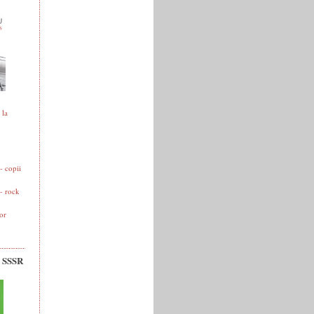
 la
 copii
- rock
or
v SSSR