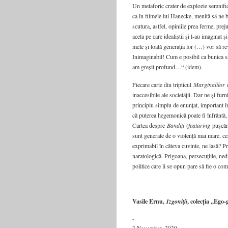
Un metaforic crater de explozie semnific
ca în filmele lui Hanecke, menită să ne 
scutura, astfel, opiniile prea ferme, prej
acela pe care idealiștii și l-au imaginat
mele și toată generația lor (…) vor să rev
Inimaginabil! Cum e posibil ca bunica s
am greșit profund…“ (idem).
Fiecare carte din tripticul
Mar­ginalilor
d
inaccesibile ale societății. Dar ne și fur
principiu simplu de enunțat, important în
că puterea hegemonică poate fi înfrântă,
Cartea despre
Bandiți
(
featuring
pușcări
sunt generate de o violență mai mare, ce
exprimabil în câteva cuvinte, ne lasă? P
naratologică. Prigoana, persecuțiile, ned
politice care li se opun pare să fie o comb
Vasile Ernu,
Izgoniții
, colecția „Ego-
-
2 November, 2020