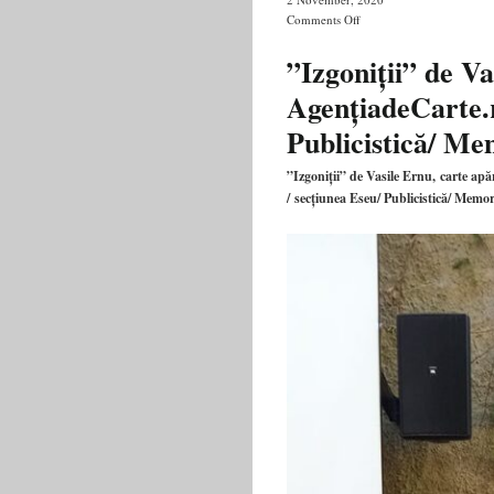
on
Comments Off
Maestrul
decepțiilor
”Izgoniții” de V
revelatoare
AgențiadeCarte.r
Publicistică/ Mem
”Izgoniții” de Vasile Ernu, carte ap
/ secțiunea Eseu/ Publicistică/ Memor