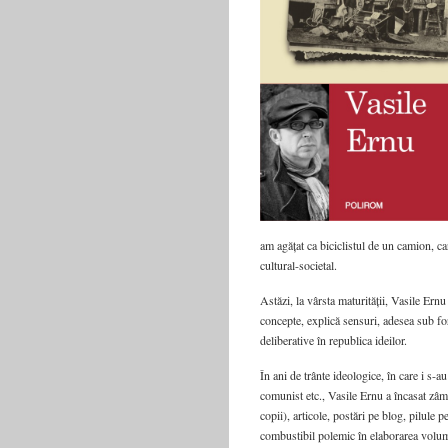
am agățat ca biciclistul de un camion, ca
cultural-societal.
Astăzi, la vârsta maturității, Vasile Ernu
concepte, explică sensuri, adesea sub for
deliberative în republica ideilor.
În ani de trânte ideologice, în care i s-a
comunist etc., Vasile Ernu a încasat zâmb
copii), articole, postări pe blog, pilule
combustibil polemic în elaborarea volume