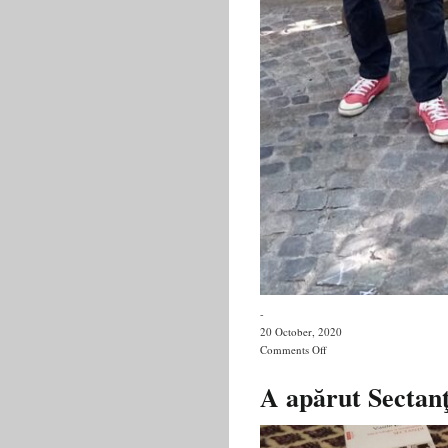
-
20 October, 2020
on
Comments Off
”Izgoniții”
de
A apărut Sectanţi
Vasile
Ernu
–