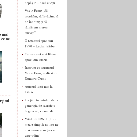
depășite – dacă citești
Vasile Ernu: „Să
ascultăm, să învățăm, să
ne îndoim; și să
rămânem mereu
curioși”
e mai
 ce ne
O fereastră spre anii
1990 – Lucian Sârbu
Cartea celei mai libere
epoci din istorie
Interviu cu scriitorul
Vasile Ernu, realizat de
Dumitru Crudu
Autorul lunii mai la
Libris
rșitul
Lecțiile trecutului: de la
generația de sacrificiu
la generația canibală
VASILE ERNU: „Teza
mea e simplă: noi nu ne
mai cunoaștem țara în
care trăim“