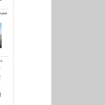
rșitul
că
r