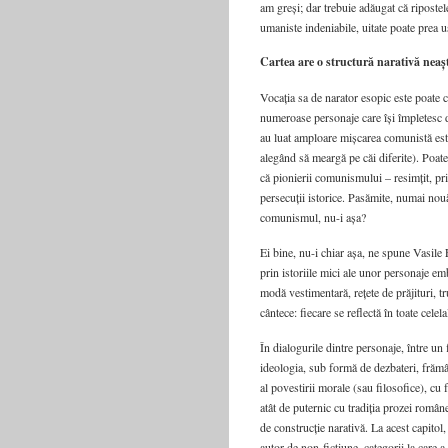
am greși; dar trebuie adăugat că ripostele
umaniste indeniabile, uitate poate prea 
Cartea are o structură narativă neaș
Vocația sa de narator esopic este poate 
numeroase personaje care își împletesc de
au luat amploare mișcarea comunistă est-
alegând să meargă pe căi diferite). Poate
că pionierii comunis­mului – resimțit, prin
perse­cuții istorice. Pasămite, numai no
comunismul, nu-i așa?
Ei bine, nu-i chiar așa, ne spu­ne Vasile 
prin istoriile mici ale unor personaje em
modă vestimentară, rețete de prăjituri, tr
cântece: fiecare se reflectă în toate celela
În dialogurile dintre personaje, între un 
ideologia, sub formă de dezbateri, frământ
al povestirii morale (sau filosofice), cu 
atât de puternic cu tradiția prozei ro­mâ­n
de construcție narativă. La acest capitol,
autor de non-ficțiune, categorii la care a