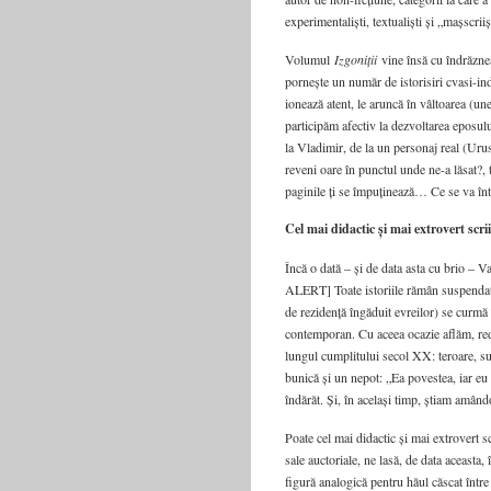
experimentaliști, textualiști și „mașscriiș
Volumul
Izgoniții
vine însă cu îndrăzneal
pornește un număr de istorisiri cvasi-ind
ionează atent, le aruncă în vâltoarea (un
participăm afectiv la dezvoltarea eposulu
la Vladimir, de la un personaj real (Urus
reveni oare în punctul unde ne-a lăsat?, 
paginile ți se împuținează… Ce se va înt
Cel mai didactic și mai extrovert sc
Încă o dată – și de data asta cu brio – 
ALERT] Toate istoriile rămân suspendate
de rezidență îngăduit evreilor) se curmă
contemporan. Cu aceea ocazie aflăm, reda
lungul cumplitului secol XX: teroare, sufe
bunică și un nepot: „Ea povestea, iar eu 
îndărăt. Și, în același timp, știam amând
Poate cel mai didactic și mai extrovert s
sale auctoriale, ne lasă, de data aceasta,
figură analogică pentru hăul căscat între i