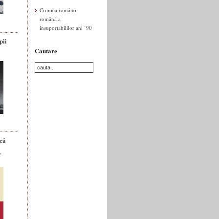
Cronica româno-
română a
insuportabililor ani ’90
pii
Cautare
ică
r