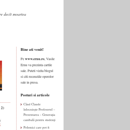
are decît moartea
Bine ati venit!
Pe
www.ernu.ro
, Vasile
Ernu va prezinta cartile
sale. Puteti vizita blogul
si citi recenziile operelor
sale in presa.
Posturi si articole
Când Claude
 2)
înlocuiește Profesorul –
Prezentarea – Generația
canibală pentru studenți
Polemici care pot fi