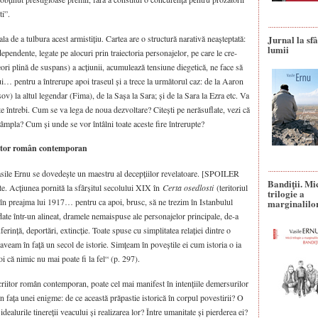
ti”.
a de a tulbura acest armistițiu. Cartea are o structură narativă neașteptată:
Jurnal la sfâ
lumii
ependente, legate pe alocuri prin traiectoria personajelor, pe care le cre­
eori plină de suspans) a acțiunii, acumulează tensiune diegetică, ne face să
i… pentru a întrerupe apoi traseul și a trece la următorul caz: de la Aaron
ov) la altul legendar (Fima), de la Sașa la Sara; și de la Sara la Ezra etc. Va
te întrebi. Cum se va lega de noua dezvoltare? Citești pe nerăsuflate, vezi că
âmpla? Cum și unde se vor întâlni toate aceste fire întrerupte?
riitor român contemporan
Vasile Ernu se dovedește un maestru al decepțiilor revelatoare. [SPOILER
Bandiţii. Mi
. Acțiunea pornită la sfârșitul secolului XIX în
Certa osedlosti
(teritoriul
trilogie a
 în preajma lui 1917… pentru ca apoi, brusc, să ne trezim în Istanbulul
marginalilo
te într-un alineat, dramele nemaispuse ale personajelor principale, de-a
rin­ță, deportări, extincție. Toate spuse cu simplitatea relației dintre o
aveam în față un secol de istorie. Simțeam în poveștile ei cum istoria o ia
oi că nimic nu mai poate fi la fel“ (p. 297).
criitor român contemporan, poate cel mai manifest în in­tențiile demersurilor
 în fața unei enigme: de ce această prăpastie istorică în corpul povestirii? O
dealurile tinereții veacului și realizarea lor? Între umanitate și pierderea ei?