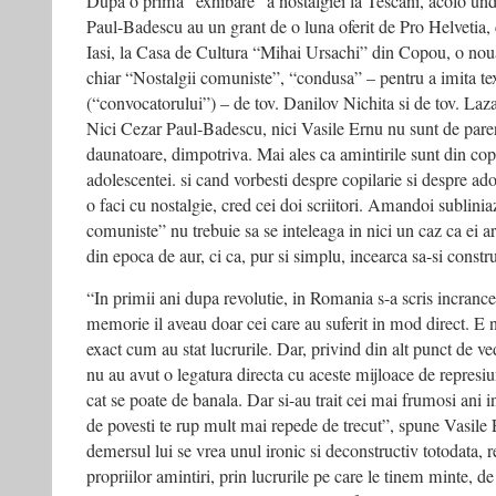
Dupa o prima “exhibare” a nostalgiei la Tescani, acolo un
Paul-Badescu au un grant de o luna oferit de Pro Helvetia, c
Iasi, la Casa de Cultura “Mihai Ursachi” din Copou, o noua 
chiar “Nostalgii comuniste”, “condusa” – pentru a imita text
(“convocatorului”) – de tov. Danilov Nichita si de tov. Laz
Nici Cezar Paul-Badescu, nici Vasile Ernu nu sunt de parere
daunatoare, dimpotriva. Mai ales ca amintirile sunt din cop
adolescentei. si cand vorbesti despre copilarie si despre ad
o faci cu nostalgie, cred cei doi scriitori. Amandoi sublinia
comuniste” nu trebuie sa se inteleaga in nici un caz ca ei a
din epoca de aur, ci ca, pur si simplu, incearca sa-si constru
“In primii ani dupa revolutie, in Romania s-a scris incrance
memorie il aveau doar cei care au suferit in mod direct. E n
exact cum au stat lucrurile. Dar, privind din alt punct de ve
nu au avut o legatura directa cu aceste mijloace de represiu
cat se poate de banala. Dar si-au trait cei mai frumosi ani i
de povesti te rup mult mai repede de trecut”, spune Vasile
demersul lui se vrea unul ironic si deconstructiv totodata, 
propriilor amintiri, prin lucrurile pe care le tinem minte, de