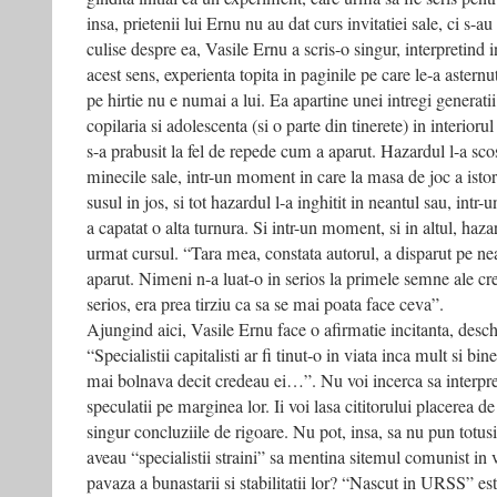
insa, prietenii lui Ernu nu au dat curs invitatiei sale, ci s-a
culise despre ea, Vasile Ernu a scris-o singur, interpretind ins
acest sens, experienta topita in paginile pe care le-a astern
pe hirtie nu e numai a lui. Ea apartine unei intregi generatii 
copilaria si adolescenta (si o parte din tinerete) in interioru
s-a prabusit la fel de repede cum a aparut. Hazardul l-a sc
minecile sale, intr-un moment in care la masa de joc a istori
susul in jos, si tot hazardul l-a inghitit in neantul sau, intr
a capatat o alta turnura. Si intr-un moment, si in altul, hazard
urmat cursul. “Tara mea, constata autorul, a disparut pe ne
aparut. Nimeni n-a luat-o in serios la primele semne ale crea
serios, era prea tirziu ca sa se mai poata face ceva”.
Ajungind aici, Vasile Ernu face o afirmatie incitanta, desch
“Specialistii capitalisti ar fi tinut-o in viata inca mult si bi
mai bolnava decit credeau ei…”. Nu voi incerca sa interpret
speculatii pe marginea lor. Ii voi lasa cititorului placerea de
singur concluziile de rigoare. Nu pot, insa, sa nu pun totusi
aveau “specialistii straini” sa mentina sitemul comunist in
pavaza a bunastarii si stabilitatii lor? “Nascut in URSS” est