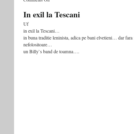
Nostalgii
comuniste
In exil la Tescani
Uf
in exil la Tescani…
in buna traditie leninista, adica pe bani elvetieni… dar fara n
nefolositoare…
un Billy`s band de toamna….