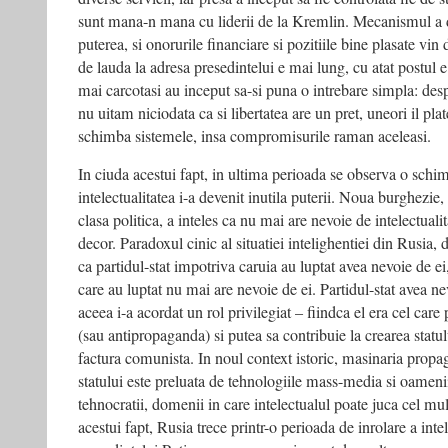
sunt mana-n mana cu liderii de la Kremlin. Mecanismul a d
puterea, si onorurile financiare si pozitiile bine plasate vin 
de lauda la adresa presedintelui e mai lung, cu atat postul e
mai carcotasi au inceput sa-si puna o intrebare simpla: des
nu uitam niciodata ca si libertatea are un pret, uneori il plates
schimba sistemele, insa compromisurile raman aceleasi.
In ciuda acestui fapt, in ultima perioada se observa o schi
intelectualitatea i-a devenit inutila puterii. Noua burghezie, 
clasa politica, a inteles ca nu mai are nevoie de intelectual
decor. Paradoxul cinic al situatiei intelighentiei din Rusia, da
ca partidul-stat impotriva caruia au luptat avea nevoie de e
care au luptat nu mai are nevoie de ei. Partidul-stat avea ne
aceea i-a acordat un rol privilegiat – fiindca el era cel ca
(sau antipropaganda) si putea sa contribuie la crearea statul
factura comunista. In noul context istoric, masinaria propag
statului este preluata de tehnologiile mass-media si oamenii-
tehnocratii, domenii in care intelectualul poate juca cel mu
acestui fapt, Rusia trece printr-o perioada de inrolare a inte