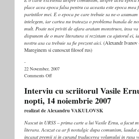
place acea epoca falsa pentru ca aceasta este epoca mea f
parintilor mei. E o epoca pe care trebuie sa ne-o asumam s
intelegem, iar cartea nu trateaza o problema banala de nos
mult. Poate noi priviti de afara aratam monstruos, insa va
dispunem de o mare literatura si rezistam cu ajutorul ei, i
nostru asa ca trebuie sa fie prezent aici.
(Alexandr Ivanov d
Mareginem si cunoscut filosof rus)
-
22 November, 2007
on
Comments Off
Moscova
pariaza
Interviu cu scriitorul Vasile Ernu
pe
nopti, 14 noiembrie 2007
Vasile
Ernu
realizat de Alexandru VAKULOVSK
Nascut in URSS – prima carte a lui Vasile Ernu, a facut m
literara. Acuzat ca ar fi nostalgic dupa comunism, laudat 
incasat premii si in curand traducerea volumului in rusa v