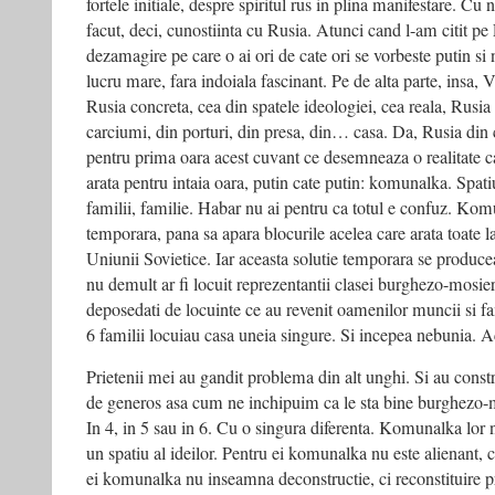
fortele initiale, despre spiritul rus in plina manifestare. Cu
facut, deci, cunostiinta cu Rusia. Atunci cand l-am citit 
dezamagire pe care o ai ori de cate ori se vorbeste putin s
lucru mare, fara indoiala fascinant. Pe de alta parte, insa,
Rusia concreta, cea din spatele ideologiei, cea reala, Rusia
carciumi, din porturi, din presa, din… casa. Da, Rusia din c
pentru prima oara acest cuvant ce desemneaza o realitate car
arata pentru intaia oara, putin cate putin: komunalka. Spati
familii, familie. Habar nu ai pentru ca totul e confuz. Kom
temporara, pana sa apara blocurile acelea care arata toate la
Uniunii Sovietice. Iar aceasta solutie temporara se producea
nu demult ar fi locuit reprezentantii clasei burghezo-mosier
deposedati de locuinte ce au revenit oamenilor muncii si fami
6 familii locuiau casa uneia singure. Si incepea nebunia. 
Prietenii mei au gandit problema din alt unghi. Si au construi
de generos asa cum ne inchipuim ca le sta bine burghezo-mos
In 4, in 5 sau in 6. Cu o singura diferenta. Komunalka lor n
un spatiu al ideilor. Pentru ei komunalka nu este alienant,
ei komunalka nu inseamna deconstructie, ci reconstituire p