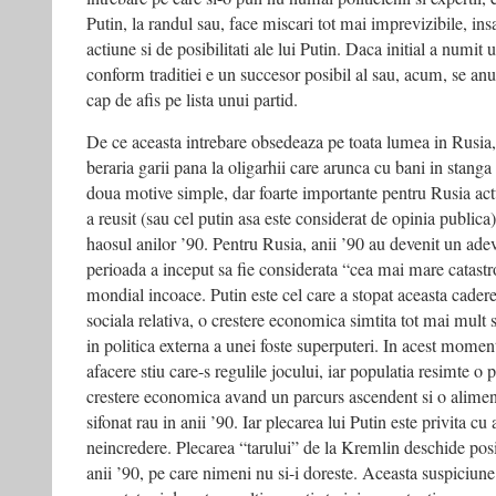
Putin, la randul sau, face miscari tot mai imprevizibile, i
actiune si de posibilitati ale lui Putin. Daca initial a numit
conform traditiei e un succesor posibil al sau, acum, se anun
cap de afis pe lista unui partid.
De ce aceasta intrebare obsedeaza pe toata lumea in Rusia,
beraria garii pana la oligarhii care arunca cu bani in stanga
doua motive simple, dar foarte importante pentru Rusia act
a reusit (sau cel putin asa este considerat de opinia publica)
haosul anilor ’90. Pentru Rusia, anii ’90 au devenit un ade
perioada a inceput sa fie considerata “cea mai mare catastro
mondial incoace. Putin este cel care a stopat aceasta cadere 
sociala relativa, o crestere economica simtita tot mai mult
in politica externa a unei foste superputeri. In acest moment
afacere stiu care-s regulile jocului, iar populatia resimte o 
crestere economica avand un parcurs ascendent si o aliment
sifonat rau in anii ’90. Iar plecarea lui Putin este privita c
neincredere. Plecarea “tarului” de la Kremlin deschide posib
anii ’90, pe care nimeni nu si-i doreste. Aceasta suspiciune