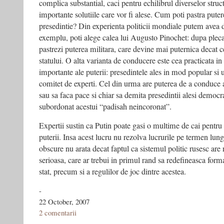
complica substantial, caci pentru echilibrul diverselor struct
importante solutiile care vor fi alese. Cum poti pastra puter
presedintie? Din experienta politicii mondiale putem avea 
exemplu, poti alege calea lui Augusto Pinochet: dupa plecar
pastrezi puterea militara, care devine mai puternica decat cel
statului. O alta varianta de conducere este cea practicata in
importante ale puterii: presedintele ales in mod popular si 
comitet de experti. Cel din urma are puterea de a conduce 
sau sa faca pace si chiar sa demita presedintii alesi democra
subordonat acestui “padisah neincoronat”.
Expertii sustin ca Putin poate gasi o multime de cai pentru
puterii. Insa acest lucru nu rezolva lucrurile pe termen lung
obscure nu arata decat faptul ca sistemul politic rusesc are
serioasa, care ar trebui in primul rand sa redefineasca forma 
stat, precum si a regulilor de joc dintre acestea.
-
22 October, 2007
2 comentarii