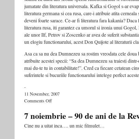
jumatate din literatura universala. Kafka si Gogol s-ar evapor
literatura germana si cea rusa, care-i atribuie atita cerneala s
deveni foarte sarace. Ce-ar fi literatura fara kakania? Daca 
literatura rusa, iti garantez ca umorul si ironia unui Gogol
ale unor Ilf, Petrov si Zoscenko ar avea de suferit substanti
un elogiu functionarului, acest Don Quijote al literaturii cl
Asa ca sa nu dea Dumnezeu sa rostim vreodata cele doua bl
atribuite acestei specii: “Sa dea Dumnezeu sa traiesti dintr-
mai du-te tu in contabilitate!”. Cred ca fiecare cetatean cins
suferintele si bucuriile functionarului intelege perfect acest
-
11 November, 2007
on
Comments Off
Ce-
ar
7 noiembrie – 90 de ani de la Rev
fi
literatura
Cine nu a uitat inca…. un mic filmulet…
fara
kakania?