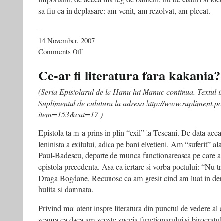
sa fiu ca in deplasare: am venit, am rezolvat, am plecat.
-
14 November, 2007
on
Comments Off
Interviu
cu
Ce-ar fi literatura fara kakania?
scriitorul
Vasile
(Seria Epistolarul de la Hanu lui Manuc continua. Textul int
Ernu
Suplimentul de culutura la adresa http://www.supliment.p
–
Zile
item=153&cat=17 )
si
nopti,
Epistola ta m-a prins in plin “exil” la Tescani. De data acea
14
leninista a exilului, adica pe bani elvetieni. Am “suferit” al
noiembrie
Paul-Badescu, departe de munca functionareasca pe care am
2007
epistola precedenta. Asa ca iertare si vorba poetului: “Nu tra
Draga Bogdane, Recunosc ca am gresit cind am luat in deri
hulita si damnata.
Privind mai atent inspre literatura din punctul de vedere al 
seama ca daca am scoate specia functionarului si birocratulu