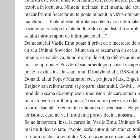
rezolva in locul atu. Nimeni, nici tatal, nici mama, nici soti
macar Primul Secretar nu te poate inlocuit la vizita obligato
tualetului… Tualetul este intimitatea colectiva in intimitat
sovietic se constipa in fata budoarului capitalist, din simpl
se afla intr-un raport de intimitate cu el…”.
Demersul lui Vasile Ernu poate fi privit ca o incercare de re
cu zi a Uniunii Sovietice. Munca sa se aseamana cu cea a un
umane, ce sondeaza, luind mostre de sol, la diferite adincim
noastre apropiate. Puzzle-ul sau arheologico-social incape in
poate fi extins insa la scara unui Disneyland al URSS-ului, i
Donald, al lui Popey Marinarul etc., pot juca Marx, Engels,
Brejnev sau reformatorul si groparul sistemului, Gorbi… Ar 
mod de a scapa de complexele unei istorii de care sintem 
marcati pentru mult timp inca. Trecutul nu piere insa odata
o forma sau alta. Generatiile viitoare vor avea insa si ele part
lor istorie, care nu va fi mult mai presus decit a noastra…
Sa ne intoarcem, insa, la cartea lui Vasile Ernu. Uniunea Sov
mai mult decit o tara. “Acolo, scrie autorul, am trait cu tot
scriitura politica a secolului XX, cu avinturi eroice, cu efo