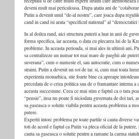
receptata si de catre multi experti straini care atentioneaza
deveni mult mai periculoasa. Dupa atatia ani de “colabora
Putin a devenit unul “de-al nostru”, care joaca dupa regulil
cand in cand isi arata “specificul national” al “democratiei
In al doilea rand, aici structura puterii a luat in anii de gu
forma specifica, iar aceasta, o data cu plecarea lui de la K
probleme. In aceasta perioada, si mai ales in ultimii ani, Pu
sa centralizeze un numar tot mai mare de parghii ale puteri
suverana”, cum o numeste el, sau autocratie, cum o numesc 
straini, Putin a devenit un soi de tar. si, cum mai toata lum
experienta monarhica, stie foarte bine ca aproape intotdeau
precedata de o criza politica sau de o framantare interna a c
aceasta succesiune. Ceea ce mai stim e faptul ca o tara poate
“pensie”, insa nu poate fi niciodata guvernata de doi tari, a
sa gaseasca o solutie viabila pentru aceasta problema a mo
putere.
Expertii intorc problema pe toate partile si cauta diverse v
toti de acord e faptul ca Putin va pleca oficial de la putere, i
cauta sa gaseasca o solutie pentru a ramane la carma statului