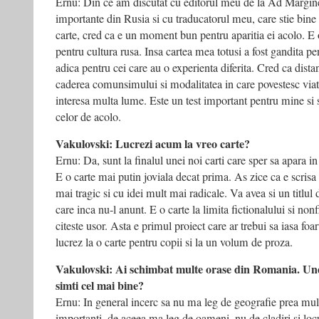
Ernu: Din ce am discutat cu editorul meu de la Ad Margine,
importante din Rusia si cu traducatorul meu, care stie bine s
carte, cred ca e un moment bun pentru aparitia ei acolo. E 
pentru cultura rusa. Insa cartea mea totusi a fost gandita pe
adica pentru cei care au o experienta diferita. Cred ca dista
caderea comunsimului si modalitatea in care povestesc viat
interesa multa lume. Este un test important pentru mine si s
celor de acolo.
Vakulovski: Lucrezi acum la vreo carte?
Ernu: Da, sunt la finalul unei noi carti care sper sa apara 
E o carte mai putin joviala decat prima. As zice ca e scrisa
mai tragic si cu idei mult mai radicale. Va avea si un titlul 
care inca nu-l anunt. E o carte la limita fictionalului si nonf
citeste usor. Asta e primul proiect care ar trebui sa iasa fo
lucrez la o carte pentru copii si la un volum de proza.
Vakulovski: Ai schimbat multe orase din Romania. Unde
simti cel mai bine?
Ernu: In general incerc sa nu ma leg de geografie prea mu
importanti, de aceea ma leg de oameni, nu de cladiri si locu