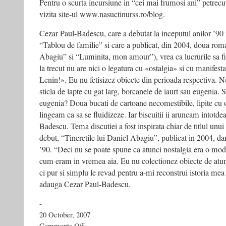
Pentru o scurta incursiune in “cei mai frumosi ani” petrec
vizita site-ul www.nasuctinurss.ro/blog.
Cezar Paul-Badescu, care a debutat la inceputul anilor ’90
“Tablou de familie” si care a publicat, din 2004, doua roma
Abagiu” si “Luminita, mon amour”), vrea ca lucrurile sa f
la trecut nu are nici o legatura cu «ostalgia» si cu manifes
Lenin!». Eu nu fetisizez obiecte din perioada respectiva. 
sticla de lapte cu gat larg, borcanele de iaurt sau eugenia. S
eugenia? Doua bucati de cartoane necomestibile, lipite cu o
lingeam ca sa se fluidizeze. Iar biscuitii ii aruncam intotd
Badescu. Tema discutiei a fost inspirata chiar de titlul unu
debut, “Tineretile lui Daniel Abagiu”, publicat in 2004, dar 
’90. “Deci nu se poate spune ca atunci nostalgia era o mo
cum eram in vremea aia. Eu nu colectionez obiecte de atunci
ci pur si simplu le revad pentru a-mi reconstrui istoria mea 
adauga Cezar Paul-Badescu.
-
20 October, 2007
on
Comments Off