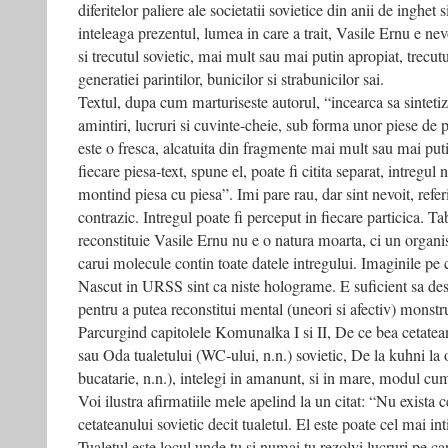
diferitelor paliere ale societatii sovietice din anii de inghet
inteleaga prezentul, lumea in care a trait, Vasile Ernu e nev
si trecutul sovietic, mai mult sau mai putin apropiat, trecut
generatiei parintilor, bunicilor si strabunicilor sai.
Textul, dupa cum marturiseste autorul, “incearca sa sintetize
amintiri, lucruri si cuvinte-cheie, sub forma unor piese de p
este o fresca, alcatuita din fragmente mai mult sau mai put
fiecare piesa-text, spune el, poate fi citita separat, intregul 
montind piesa cu piesa”. Imi pare rau, dar sint nevoit, referit
contrazic. Intregul poate fi perceput in fiecare particica. Ta
reconstituie Vasile Ernu nu e o natura moarta, ci un organ
carui molecule contin toate datele intregului. Imaginile pe 
Nascut in URSS sint ca niste holograme. E suficient sa desc
pentru a putea reconstitui mental (uneori si afectiv) monstrul
Parcurgind capitolele Komunalka I si II, De ce bea cetate
sau Oda tualetului (WC-ului, n.n.) sovietic, De la kuhni la 
bucatarie, n.n.), intelegi in amanunt, si in mare, modul cu
Voi ilustra afirmatiile mele apelind la un citat: “Nu exista 
cetateanului sovietic decit tualetul. El este poate cel mai int
Tualetul este locul unde tu si numai tu rezolvi lucruri pe c