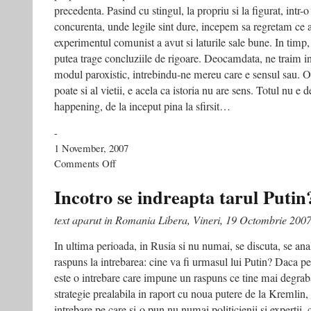
precedenta. Pasind cu stingul, la propriu si la figurat, intr-
concurenta, unde legile sint dure, incepem sa regretam ce 
experimentul comunist a avut si laturile sale bune. In timp,
putea trage concluziile de rigoare. Deocamdata, ne traim in 
modul paroxistic, intrebindu-ne mereu care e sensul sau. Or,
poate si al vietii, e acela ca istoria nu are sens. Totul nu e
happening, de la inceput pina la sfirsit…
-
1 November, 2007
on
Comments Off
“Nascut
in
Incotro se indreapta tarul Putin
URSS”
–
text aparut in Romania Libera, Vineri, 19 Octombrie 200
Ziarul
de
In ultima perioada, in Rusia si nu numai, se discuta, se ana
Iasi,
raspuns la intrebarea: cine va fi urmasul lui Putin? Daca pen
1
noiembrie
este o intrebare care impune un raspuns ce tine mai degrab
2007
strategie prealabila in raport cu noua putere de la Kremlin, 
intrebare pe care si-o pun nu numai politicienii si expertii, c