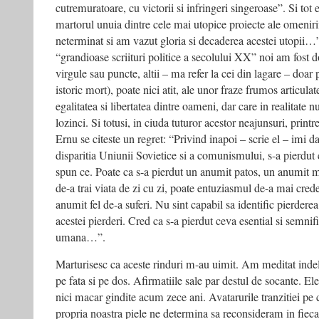
cutremuratoare, cu victorii si infringeri singeroase”. Si tot
martorul unuia dintre cele mai utopice proiecte ale omenirii
neterminat si am vazut gloria si decaderea acestei utopii…”
“grandioase scriituri politice a secolului XX” noi am fost d
virgule sau puncte, altii – ma refer la cei din lagare – doar
istoric mort), poate nici atit, ale unor fraze frumos articul
egalitatea si libertatea dintre oameni, dar care in realitate 
lozinci. Si totusi, in ciuda tuturor acestor neajunsuri, printre
Ernu se citeste un regret: “Privind inapoi – scrie el – imi 
disparitia Uniunii Sovietice si a comunismului, s-a pierdut
spun ce. Poate ca s-a pierdut un anumit patos, un anumit m
de-a trai viata de zi cu zi, poate entuziasmul de-a mai crede
anumit fel de-a suferi. Nu sint capabil sa identific pierderea,
acestei pierderi. Cred ca s-a pierdut ceva esential si semnif
umana…”.
Marturisesc ca aceste rinduri m-au uimit. Am meditat indel
pe fata si pe dos. Afirmatiile sale par destul de socante. Ele 
nici macar gindite acum zece ani. Avatarurile tranzitiei pe c
propria noastra piele ne determina sa reconsideram in fiecare