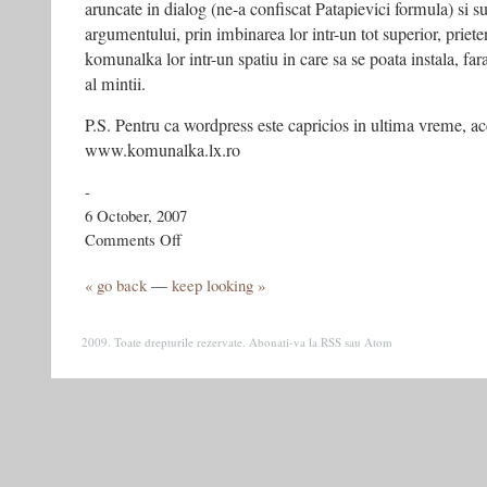
aruncate in dialog (ne-a confiscat Patapievici formula) si s
argumentului, prin imbinarea lor intr-un tot superior, priet
komunalka lor intr-un spatiu in care sa se poata instala, fara
al mintii.
P.S. Pentru ca wordpress este capricios in ultima vreme, ac
www.komunalka.lx.ro
-
6 October, 2007
on
Comments Off
“Komunalka”
-
« go back
—
keep looking »
de
Mihai
Picior
2009. Toate drepturile rezervate. Abonati-va la
RSS
sau
Atom