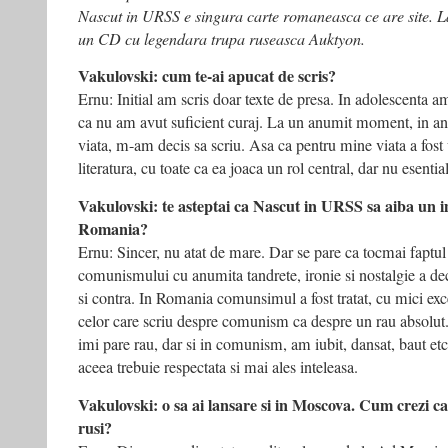
Nascut in URSS e singura carte romaneasca ce are site. La
un CD cu legendara trupa ruseasca Auktyon.
Vakulovski: cum te-ai apucat de scris?
Ernu: Initial am scris doar texte de presa. In adolescenta am
ca nu am avut suficient curaj. La un anumit moment, in an
viata, m-am decis sa scriu. Asa ca pentru mine viata a fos
literatura, cu toate ca ea joaca un rol central, dar nu esenti
Vakulovski: te asteptai ca Nascut in URSS sa aiba un 
Romania?
Ernu: Sincer, nu atat de mare. Dar se pare ca tocmai faptu
comunismului cu anumita tandrete, ironie si nostalgie a dec
si contra. In Romania comunsimul a fost tratat, cu mici exc
celor care scriu despre comunism ca despre un rau absolut
imi pare rau, dar si in comunism, am iubit, dansat, baut etc.
aceea trebuie respectata si mai ales inteleasa.
Vakulovski: o sa ai lansare si in Moscova. Cum crezi ca
rusi?