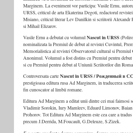
Marginem. La eveniment vor participa: Vasile Ernu, autor
URSS, criticul de arta Ekaterina Degoti, redactorul revist
Misiano, criticul literar Lev Danilkin si scriitorii Alexan
si Mihail Elizarov.
Nascut in URSS
Vasile Ernu a debutat cu volumul
(Polir
nominalizata la Premiul de debut al revistei Cuvintul, Pre
Memorialistica al revistei Observatorul cultural si Premiul
Anonimul. Volumul a fost distins cu Premiul pentru debut a
si cu Premiul pentru debut al Uniunii Scriitorilor din Roma
Nascut in URSS / Рожденный в С
Controversata carte
prestigioasa editura rusa Ad Marginem, in traducerea scriit
fin cunoscator al limbii romane.
Editura Ad Marginem a editat unii dintre cei mai faimosi sc
Vladimir Sorokin, Iury Mamleev, Eduard Limonov, Baian 
Prohorov. Tot Editura Ad Marginem este cea care a tradus i
precum J.Derrida, M.Foucault, G.Deleuze, S.Zizek.
E o carte excelenta despre comunism, despre acea epoca n