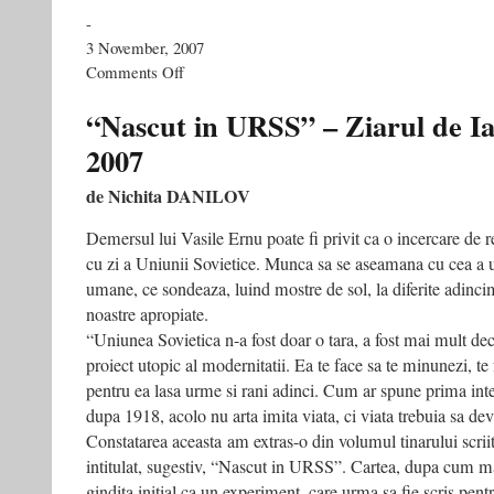
-
3 November, 2007
on
Comments Off
Intelectualii
lui
“Nascut in URSS” – Ziarul de Ia
Putin
2007
de Nichita DANILOV
Demersul lui Vasile Ernu poate fi privit ca o incercare de re
cu zi a Uniunii Sovietice. Munca sa se aseamana cu cea a un
umane, ce sondeaza, luind mostre de sol, la diferite adincim
noastre apropiate.
“Uniunea Sovietica n-a fost doar o tara, a fost mai mult deci
proiect utopic al modernitatii. Ea te face sa te minunezi, te 
pentru ea lasa urme si rani adinci. Cum ar spune prima inte
dupa 1918, acolo nu arta imita viata, ci viata trebuia sa dev
Constatarea aceasta am extras-o din volumul tinarului scri
intitulat, sugestiv, “Nascut in URSS”. Cartea, dupa cum mar
gindita initial ca un experiment, care urma sa fie scris pent