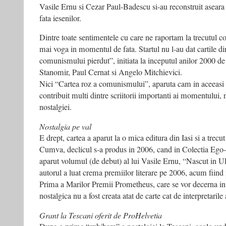
Vasile Ernu si Cezar Paul-Badescu si-au reconstruit aseara 
fata iesenilor.
Dintre toate sentimentele cu care ne raportam la trecutul co
mai voga in momentul de fata. Startul nu l-au dat cartile di
comunismului pierdut”, initiata la inceputul anilor 2000 d
Stanomir, Paul Cernat si Angelo Mitchievici.
Nici “Cartea roz a comunismului”, aparuta cam in aceeasi 
contribuit multi dintre scriitorii importanti ai momentului,
nostalgiei.
Nostalgia pe val
E drept, cartea a aparut la o mica editura din Iasi si a trecu
Cumva, declicul s-a produs in 2006, cand in Colectia Ego-G
aparut volumul (de debut) al lui Vasile Ernu, “Nascut in U
autorul a luat crema premiilor literare pe 2006, acum fiind
Prima a Marilor Premii Prometheus, care se vor decerna in a
nostalgica nu a fost creata atat de carte cat de interpretarile
Grant la Tescani oferit de ProHelvetia