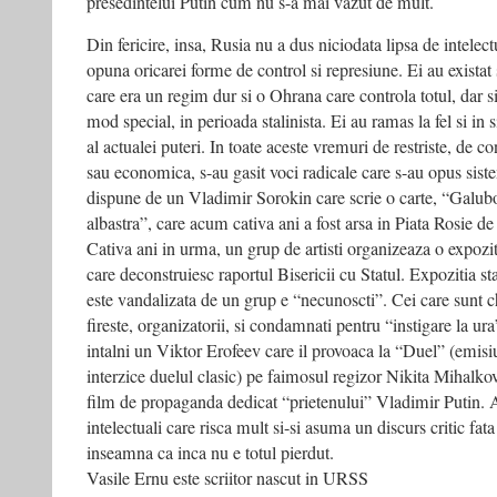
presedintelui Putin cum nu s-a mai vazut de mult.
Din fericire, insa, Rusia nu a dus niciodata lipsa de intelec
opuna oricarei forme de control si represiune. Ei au existat
care era un regim dur si o Ohrana care controla totul, dar si
mod special, in perioada stalinista. Ei au ramas la fel si in 
al actualei puteri. In toate aceste vremuri de restriste, de co
sau economica, s-au gasit voci radicale care s-au opus sist
dispune de un Vladimir Sorokin care scrie o carte, “Galu
albastra”, care acum cativa ani a fost arsa in Piata Rosie de
Cativa ani in urma, un grup de artisti organizeaza o expoziti
care deconstruiesc raportul Bisericii cu Statul. Expozitia sta
este vandalizata de un grup e “necunoscti”. Cei care sunt ch
fireste, organizatorii, si condamnati pentru “instigare la ura
intalni un Viktor Erofeev care il provoaca la “Duel” (emisi
interzice duelul clasic) pe faimosul regizor Nikita Mihalko
film de propaganda dedicat “prietenului” Vladimir Putin. A
intelectuali care risca mult si-si asuma un discurs critic fata
inseamna ca inca nu e totul pierdut.
Vasile Ernu este scriitor nascut in URSS