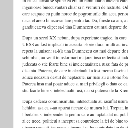
In Rusia tarista se spune ca era un rabin foarte intelept care
ingenioase binecuvantari chiar si-n vremuri de restriste. O
care scapase cu putin noroc de pogromurile din acea perioad
daca el are o binecuvantare pentru tar. Da, fireste ca am, a
gandit cateva clipe: sa-l tina Dumnezeu cat mai departe de 
Dupa un secol XX nebun, dupa experiente tragice, in care 
URSS au fost implicati in aceasta istorie dura, multi au invat
repeta la unison: sa-l(i) tina Dumnezeu cat mai departe de 
schimbat, au venit transformari majore, insa reflectia si ju
judecata o stie foarte bine si intelectualitatea rusa: fata de pu
distanta. Puterea, de care intelectualul a fost mereu fascinat,
aduce necazuri destul de neplacute, iar rusii au o istorie foa
Puterea insa mai poate aduce si mari privilegii o data ce ea e
stiu foarte bine si intelectualii rusi, dar si puterea de la Kre
Dupa caderea comunismului, intelectualii au rasuflat usurati
lichidat, asa ca s-au apucat fiecare de munca lui. Treptat, i
libertatea si independenta pentru care au luptat atat nu pot 
zi ce trece, politicul a inceput sa controleze la fel de bine to
diverse servicii, iar presa a inceput sa fie controlata fie de st