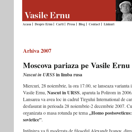
Acasa
Despre Ernu
Carti
Presa
Blog
Contact
Linkuri
Arhiva 2007
Moscova pariaza pe Vasile Ernu
in limba rusa
Nascut in URSS
Miercuri, 28 noiembrie, la ora 17.00, se lanseaza varianta in
Nascut in URSS
Vasile Ernu,
, aparuta la Polirom in 2006,
Lansarea va avea loc in cadrul Tirgului International de ca
desfasurat in perioada 28 noiembrie-2 decembrie 2007. Cu 
„Homo postsoveticus: 
organizata o masa rotunda pe tema
sovietice”
.
Intilnirea va fi moderata de filosoful Alexandr Ivanov, dire