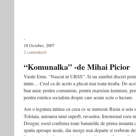
-
18 October, 2007
2 comentarii
“Komunalka” -de Mihai Picior
Vasile Ernu. “Nascut in URSS”. Si un zambet discret pent
intim… Cred ca de acolo a plecat mai toata treaba. De acol
bun amic pentru comunism, pentru marxism-leninism, pentr
pentru estetica socialista despre care acum scrie o lucrare.
Am o legatura intima cu ceea ce se numeste Rusia si asta s
Tolstaia, autoarea unui superb, ravasitor, fenomenal eseu 
Desigur, eseul confirma toate banuielile de prima instanta 
spatiu aproape ireale, dar merge mai departe si vorbeste de