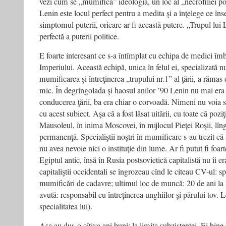
vezi cum se „mumifică” ideologia, un loc al „necrofiliei po
Lenin este locul perfect pentru a medita şi a înţelege ce în
simptomul puterii, oricare ar fi această putere. „Trupul lui
perfectă a puterii politice.
E foarte interesant ce s-a întîmplat cu echipa de medici î
Imperiului. Această echipă, unica în felul ei, specializată
mumificarea şi întreţinerea „trupului nr.1” al ţării, a rămas
mic. În degringolada şi haosul anilor ’90 Lenin nu mai era 
conducerea ţării, ba era chiar o corvoadă. Nimeni nu voia să
cu acest subiect. Aşa că a fost lăsat uitării, cu toate că poz
Mausoleul, în inima Moscovei, în mijlocul Pieţei Roşii, lîn
permanenţă. Specialiştii noştri în mumificare s-au trezit că 
nu avea nevoie nici o instituţie din lume. Ar fi putut fi foarte
Egiptul antic, însă în Rusia postsovietică capitalistă nu îi e
capitaliştii occidentali se îngrozeau cînd le citeau CV-ul: sp
mumificări de cadavre; ultimul loc de muncă: 20 de ani la
avută: responsabil cu întreţinerea unghiilor şi părului tov. 
specialitatea lui).
Aşa au dus-o cîţiva ani buni: la limita subzistenţei. Ei bine,