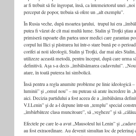
ar fi trebuit să fie îngropat, însă, ca întemeietorul unei „noi 
perceput de popor, trebuia să ofere un „alt exemplu”.
În Rusia veche, după moartea ţarului, trupul lui era „îmb
putea fi văzut de cît mai multă lume. Stalin şi Troţki ştiau a
primiseră rapoarte din partea unor medici care garantau po
corpul lui Ilici şi păstrarea lui într-o stare bună pe o perioa
corifei ai noii ideologii, Stalin şi Troţki, dar mai ales Stalin
utilizeze această metodă, pentru început, după care urma să
definitivă. Aşa s-a decis „îmbălsămarea cadavrului”. „Noul
atare, în toată puterea lui simbolică.
Însă pentru a regla anumite probleme pe linie ideologică –
luminii” şi „omul nou” – nu puteau să arate încredere în „l
aici. Decizia partidului a fost aceea de a „îmbălsăma definit
V.I.Lenin” şi de a-l depune într-un „templu” special constr
„îmbărbăteze clasa muncitoare”, să „vegheze” şi să „călău
Efectele pe care le-a avut „Mausoleul lui Lenin” şi „cadavr
au fost extraordinare. Au devenit simultan loc de pelerinaj 