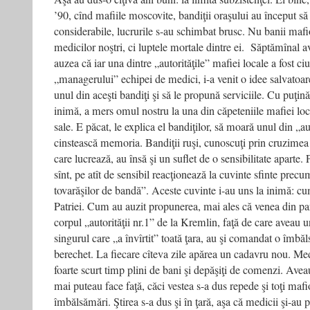
’90, cînd mafiile moscovite, bandiţii oraşului au început să
considerabile, lucrurile s-au schimbat brusc. Nu banii mafio
medicilor noştri, ci luptele mortale dintre ei. Săptămînal ave
auzea că iar una dintre „autorităţile” mafiei locale a fost ci
„managerului” echipei de medici, i-a venit o idee salvatoar
unul din aceşti bandiţi şi să le propună serviciile. Cu puţin
inimă, a mers omul nostru la una din căpeteniile mafiei loca
sale. E păcat, le explica el bandiţilor, să moară unul din „aut
cinstească memoria. Bandiţii ruşi, cunoscuţi prin cruzimea
care lucrează, au însă şi un suflet de o sensibilitate aparte. P
sînt, pe atît de sensibil reacţionează la cuvinte sfinte p
tovarăşilor de bandă”. Aceste cuvinte i-au uns la inimă: cum s
Patriei. Cum au auzit propunerea, mai ales că venea din par
corpul „autorităţii nr.1” de la Kremlin, faţă de care aveau u
singurul care „a învîrtit” toată ţara, au şi comandat o îmb
berechet. La fiecare cîteva zile apărea un cadavru nou. Medi
foarte scurt timp plini de bani şi depăşiţi de comenzi. Avea
mai puteau face faţă, căci vestea s-a dus repede şi toţi ma
îmbălsămări. Ştirea s-a dus şi în ţară, aşa că medicii şi-au 