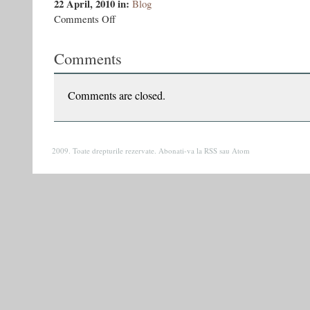
22 April, 2010
in:
Blog
on
Comments Off
Nu
va
Comments
temeti,
tovarasi,
Lenin
s-
Comments are closed.
a
privatizat!
2009. Toate drepturile rezervate. Abonati-va la
RSS
sau
Atom