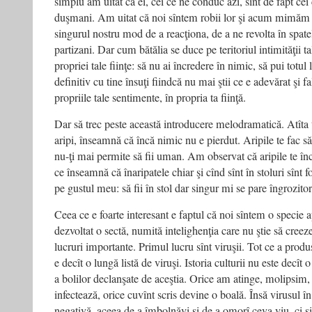
simplu am uitat că ei, cei ce ne conduc azi, sînt de fapt cei 
duşmani. Am uitat că noi sîntem robii lor şi acum mimăm f
singurul nostru mod de a reacţiona, de a ne revolta în spate
partizani. Dar cum bătălia se duce pe teritoriul intimităţii ta
propriei tale fiinţe: să nu ai încredere în nimic, să pui totul l
definitiv cu tine însuţi fiindcă nu mai ştii ce e adevărat şi f
propriile tale sentimente, în propria ta fiinţă.
Dar să trec peste această introducere melodramatică. Atîta 
aripi, înseamnă că încă nimic nu e pierdut. Aripile te fac să 
nu-ţi mai permite să fii uman. Am observat că aripile te înc
ce înseamnă că înaripatele chiar şi cînd sînt în stoluri sînt 
pe gustul meu: să fii în stol dar singur mi se pare îngrozitor
Ceea ce e foarte interesant e faptul că noi sîntem o specie a
dezvoltat o sectă, numită intelighenţia care nu ştie să creez
lucruri importante. Primul lucru sînt viruşii. Tot ce a produ
e decît o lungă listă de viruşi. Istoria culturii nu este decît o 
a bolilor declanşate de aceştia. Orice am atinge, molipsim, 
infectează, orice cuvînt scris devine o boală. Însă virusul în
negativă, aceea de a îmbolnăvi şi de a omorî ceva viu, ci ş