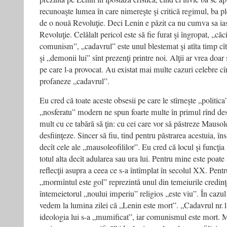
recunoaşte lumea în care nimereşte şi critică regimul, ba pl
de o nouă Revoluţie. Deci Lenin e păzit ca nu cumva sa iasă
Revoluţie. Celălalt pericol este să fie furat şi îngropat, „
comunism”, „cadavrul” este unul blestemat şi atîta timp cî
şi „demonii lui” sînt prezenţi printre noi. Alţii ar vrea doar
pe care l-a provocat. Au existat mai multe cazuri celebre cîn
profaneze „cadavrul”.
Eu cred că toate aceste obsesii pe care le stîrneşte „politic
„nosferatu” modern ne spun foarte multe în primul rînd des
mult cu ce tabără să ţin: cu cei care vor să păstreze Mausole
desfiinţeze. Sincer să fiu, tind pentru păstrarea acestuia, în
decît cele ale „mausoleofililor”. Eu cred că locul şi funcţia
totul alta decît adularea sau ura lui. Pentru mine este poate
reflecţii asupra a ceea ce s-a întîmplat în secolul XX. Pentru
„mormîntul este gol” reprezintă unul din temeiurile credinţe
întemeietorul „noului imperiu” religios „este viu”. În cazu
vedem la lumina zilei că „Lenin este mort”. „Cadavrul nr.1”
ideologia lui s-a „mumificat”, iar comunismul este mort. M