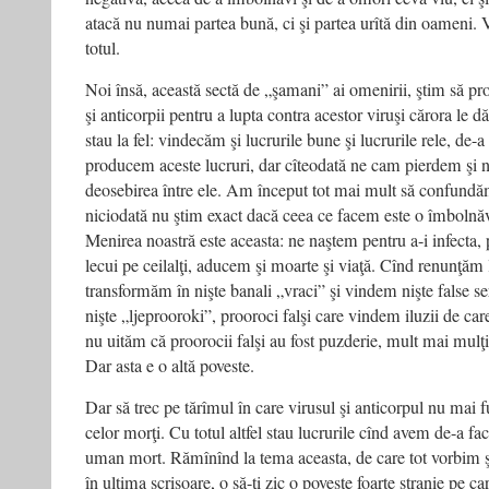
atacă nu numai partea bună, ci şi partea urîtă din oameni. 
totul.
Noi însă, această sectă de „şamani” ai omenirii, ştim să p
şi anticorpii pentru a lupta contra acestor viruşi cărora le d
stau la fel: vindecăm şi lucrurile bune şi lucrurile rele, de-
producem aceste lucruri, dar cîteodată ne cam pierdem şi 
deosebirea între ele. Am început tot mai mult să confundăm
niciodată nu ştim exact dacă ceea ce facem este o îmbolnăv
Menirea noastră este aceasta: ne naştem pentru a-i infecta, 
lecui pe ceilalţi, aducem şi moarte şi viaţă. Cînd renunţăm
transformăm în nişte banali „vraci” şi vindem nişte false s
nişte „ljeprooroki”, prooroci falşi care vindem iluzii de ca
nu uităm că proorocii falşi au fost puzderie, mult mai mulţi
Dar asta e o altă poveste.
Dar să trec pe tărîmul în care virusul şi anticorpul nu mai 
celor morţi. Cu totul altfel stau lucrurile cînd avem de-a f
uman mort. Rămînînd la tema aceasta, de care tot vorbim şi
în ultima scrisoare, o să-ţi zic o poveste foarte stranie pe 