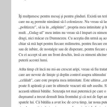
Îţi mulţumesc pentru mesaj şi pentru gînduri. Există un teri
care nu aş permite nimănui să-l colonizeze. Nu vreau să l
„politizeze”, să ia în „stăpînire”, propria mea intimitate şi l
mult. „Gulag-ul” meu intim nu vreau să-l împart cu nimen
dragi, nici măcar cu Dumnezeu. Cu aceştia din urmă aş acc
chiar să mă lupt pentru fiecare milimetru, pentru fiecare e
sau de iubire, de nostalgie sau de disperare, pentru fiecare
Cu ei accept să am un front deschis, însă cu nimeni altcine
puterii acestei lumi.
Atîta timp cît încă nu mi-au crescut aripi, vreau să fiu trata
care are nevoie de linişte şi deplin control asupra ultimului
„celălalt”, care este propria mea intimitate. Este ultima „ce
poate fi apărată şi care în ultimele veacuri stă sub asediu. 
această ultimă bătălie. Senzaţia tot mai puternică pe care 
duşmanul a trecut demult linia frontului şi că noi de fapt 
spatele lui. Că bătălia a avut loc de ceva timp, iar noua puter