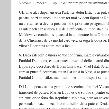
Voronin, Greceanii, Lupu, n-au printre prioritati imbunatat
UE, mai ales dupa lansarea Parteneriatului Estic, s-ar put
pacate, pe zi ce trece, imi pare tot mai evident faptul ca R
nu are sanse sa devina prea curind o prioritate pe agenda U
sa intelegeti capacitatea UE de a influenta in imediata ei v
Moldova va continua sa joace si in continuare intre Orient 
de la Chisinau este ca mielul care vrea sa suga la doua oi. D
viitor? Doar pina acum asta a facut.
6. Daca asteptarile unora se vor confirma, marele cistigato
Partidul Democrat, care ar putea deveni al doilea partid d
Lupu, spre deosebire de Dorin Chirtoaca, Vlad Filat, Sera
care ar putea fi acceptata atit in Est cit si in Vest, si ar pu
Partidul Comunistilor, mai multi lideri fiind dispusi sa-l u
D-l Lupu poate sa dea garantii de securitate familiei Voroni
transferul de putere. Marian Lupu este o solutie si pentru 
structurilor de forta din Republica Moldova, care au nevoie 
personala in cazul plecarii comunistilor de la putere. Deci