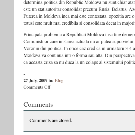
determina politica din Republic Moldova nu sunt chiar ata
este un stat autoritar consolidat precum Rusia, Belarus, A
Puterea in Moldova inca mai este contestata, opozitia are 
totusi este mult mai credibila si consolidata decat in majorit
Principala problema a Republicii Moldova insa tine de ner
Comunistilor care in starea actuala nu ar putea supravietui 
Voronin din politica. In orice caz cred ca in urmatorii 3-4 a
Moldova va continua intr-o forma sau alta. Din perspectiv
ca aceasta criza sa nu duca la un colaps al sistemului polit
-
27 July, 2009
in:
Blog
on
Comments Off
Republica
Moldova
Comments
–
ghid
de
utilizare
Comments are closed.