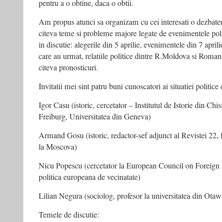
pentru a o obtine, daca o obtii.
Am propus atunci sa organizam cu cei interesati o dezbater
citeva teme si probleme majore legate de evenimentele po
in discutie: alegerile din 5 aprilie, evenimentele din 7 aprili
care au urmat, relatiile politice dintre R.Moldova si Romania
citeva pronosticuri.
Invitatii mei sint patru buni cunoscatori ai situatiei politic
Igor Casu (istoric, cercetator – Institutul de Istorie din Chi
Freiburg, Universitatea din Geneva)
Armand Gosu (istoric, redactor-sef adjunct al Revistei 22,
la Moscova)
Nicu Popescu (cercetator la European Council on Foreign R
politica europeana de vecinatate)
Lilian Negura (sociolog, profesor la universitatea din Ota
Temele de discutie: