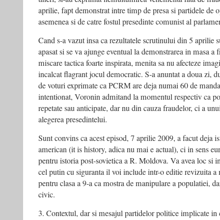
aprilie, fapt demonstrat intre timp de presa si partidele de o
asemenea si de catre fostul presedinte comunist al parlam
Cand s-a vazut insa ca rezultatele scrutinului din 5 aprilie s
apasat si se va ajunge eventual la demonstrarea in masa a
miscare tactica foarte inspirata, menita sa nu afecteze imag
incalcat flagrant jocul democratic. S-a anuntat a doua zi,
de voturi exprimate ca PCRM are deja numai 60 de mandate
intentionat, Voronin admitand la momentul respectiv ca poa
repetate sau anticipate, dar nu din cauza fraudelor, ci a unu
alegerea presedintelui.
Sunt convins ca acest episod, 7 aprilie 2009, a facut deja is
american (it is history, adica nu mai e actual), ci in sens 
pentru istoria post-sovietica a R. Moldova. Va avea loc si i
cel putin cu siguranta il voi include intr-o editie revizuita 
pentru clasa a 9-a ca mostra de manipulare a populatiei, da
civic.
3. Contextul, dar si mesajul partidelor politice implicate 