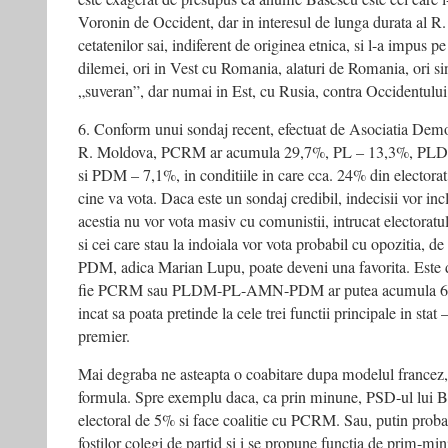
Voronin de Occident, dar in interesul de lunga durata al R.
cetatenilor sai, indiferent de originea etnica, si l-a impus p
dilemei, ori in Vest cu Romania, alaturi de Romania, ori si
„suveran”, dar numai in Est, cu Rusia, contra Occidentului
6. Conform unui sondaj recent, efectuat de Asociatia Demog
R. Moldova, PCRM ar acumula 29,7%, PL – 13,3%, PL
si PDM – 7,1%, in conditiile in care cca. 24% din electorat
cine va vota. Daca este un sondaj credibil, indecisii vor in
acestia nu vor vota masiv cu comunistii, intrucat elector
si cei care stau la indoiala vor vota probabil cu opozitia, d
PDM, adica Marian Lupu, poate deveni una favorita. Este di
fie PCRM sau PLDM-PL-AMN-PDM ar putea acumula 61 d
incat sa poata pretinde la cele trei functii principale in stat
premier.
Mai degraba ne asteapta o coabitare dupa modelul francez, 
formula. Spre exemplu daca, ca prin minune, PSD-ul lui Br
electoral de 5% si face coalitie cu PCRM. Sau, putin proba
fostilor colegi de partid si i se propune functia de prim-min