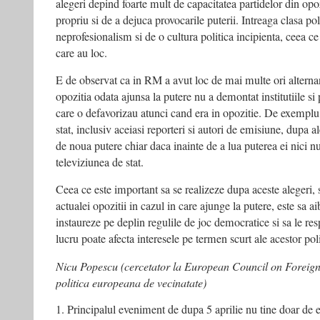
alegeri depind foarte mult de capacitatea partidelor din op
propriu si de a dejuca provocarile puterii. Intreaga clasa po
neprofesionalism si de o cultura politica incipienta, ceea ce
care au loc.
E de observat ca in RM a avut loc de mai multe ori alternan
opozitia odata ajunsa la putere nu a demontat institutiile si
care o defavorizau atunci cand era in opozitie. De exemplu, 
stat, inclusiv aceiasi reporteri si autori de emisiune, dupa a
de noua putere chiar daca inainte de a lua puterea ei nici n
televiziunea de stat.
Ceea ce este important sa se realizeze dupa aceste alegeri, si
actualei opozitii in cazul in care ajunge la putere, este sa ai
instaureze pe deplin regulile de joc democratice si sa le res
lucru poate afecta interesele pe termen scurt ale acestor poli
Nicu Popescu (cercetator la European Council on Foreign 
politica europeana de vecinatate)
1. Principalul eveniment de dupa 5 aprilie nu tine doar de 