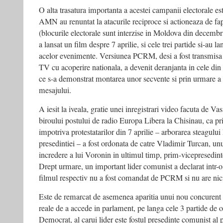
O alta trasatura importanta a acestei campanii electorale e
AMN au renuntat la atacurile reciproce si actioneaza de fap
(blocurile electorale sunt interzise in Moldova din dece
a lansat un film despre 7 aprilie, si cele trei partide si-au l
acelor evenimente. Versiunea PCRM, desi a fost transmisa zi
TV cu acoperire nationala, a devenit deranjanta in cele d
ce s-a demonstrat montarea unor secvente si prin urmare a s
mesajului.
A iesit la iveala, gratie unei inregistrari video facuta de Va
biroului postului de radio Europa Libera la Chisinau, ca pr
impotriva protestatarilor din 7 aprilie – arborarea steagulu
presedintiei – a fost ordonata de catre Vladimir Turcan, un
incredere a lui Voronin in ultimul timp, prim-vicepresedint
Drept urmare, un important lider comunist a declarat intr-o
filmul respectiv nu a fost comandat de PCRM si nu are nici
Este de remarcat de asemenea aparitia unui nou concurent e
reale de a accede in parlament, pe langa cele 3 partide de 
Democrat, al carui lider este fostul presedinte comunist al