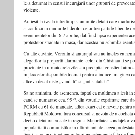
le-a deturnat in sensul incurajarii unor grupuri de provocato
violente.
Au iesit la iveala intre timp si anumite detalii care marturi
si confuzii in randurile liderilor celor trei partide liberale d
evenimentelor din 6-7 aprilie, dat fiind lipsa experientei ac
protestelor stradale in masa, dar acestea nu schimba esenti
Cu alte cuvinte, Voronin si anturajul sau au inteles ca nem
alegerilor ia proportii alarmante, celor din Chisinau li se po
provincie in urmatoarele zile si a precipitat constient atmos
mijloacelor disponibile tocmai pentru a induce imaginea ca 
altceva decat niste „vandali” si „antistatalisti”
Sa ne amintim, de asemenea, faptul ca multimea a iesit in st
cand se numarase cca. 95 % din voturile exprimate care da
PCRM cu 61 de mandate, adica exact cat e nevoie pentru a
Republicii Moldova, fara concursul si nevoia de a cocheta c
deci o dictatura cu acte in regula. Majoritatea sondajelor v
popularitatii comunistilor in ultimii ani, de aceea protestatar
tineri, si-au exprimat nemultumirea vehementa fata de fraud