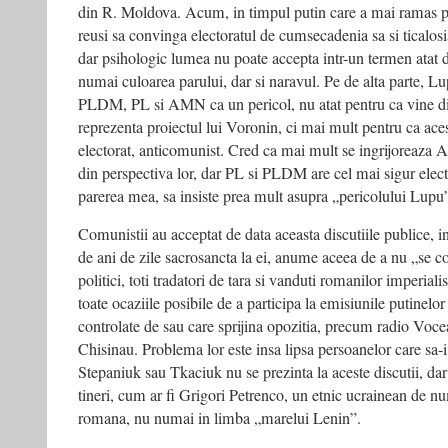
din R. Moldova. Acum, in timpul putin care a mai ramas p
reusi sa convinga electoratul de cumsecadenia sa si ticalosi
dar psihologic lumea nu poate accepta intr-un termen atat d
numai culoarea parului, dar si naravul. Pe de alta parte, Lu
PLDM, PL si AMN ca un pericol, nu atat pentru ca vine di
reprezenta proiectul lui Voronin, ci mai mult pentru ca aces
electorat, anticomunist. Cred ca mai mult se ingrijoreaza 
din perspectiva lor, dar PL si PLDM are cel mai sigur electo
parerea mea, sa insiste prea mult asupra „pericolului Lupu
Comunistii au acceptat de data aceasta discutiile publice, i
de ani de zile sacrosancta la ei, anume aceea de a nu „se co
politici, toti tradatori de tara si vanduti romanilor imperial
toate ocaziile posibile de a participa la emisiunile putinelo
controlate de sau care sprijina opozitia, precum radio Vo
Chisinau. Problema lor este insa lipsa persoanelor care sa-i
Stepaniuk sau Tkaciuk nu se prezinta la aceste discutii, dar
tineri, cum ar fi Grigori Petrenco, un etnic ucrainean de nu
romana, nu numai in limba „marelui Lenin”.