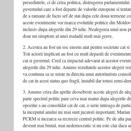
presedintele, ci de criza politica, distrugerea parlamentului s
guvernului care a fost departe de valorile europene si tenta
de a ramane de facto sef de stat dupa cele doua termene c
aceste evenimente vor marca evolutiile politice din Moldova
inclusiv dupa alegerile din 29 iulie. Nealegerea unui nou p
doar un simptom al unei maladii mult mai grave.
2. Acestea au fost un soc enorm atat pentru societate cat si 
Toti actorii implicati au fost cu mult depasiti de evenimente
cat si guvernul. Cred ca impactul adevarat al acestor even
alegerile din 29 iulie. Anume rezultatele acestor alegeri 
va continua sa se miste in directia unui autoritarism consol
de cat in acest status quo fragil, instabil dar totusi semi-de
3. Anume criza din aprilie deosebeste aceste alegeri de aleg
parte spectrul politic pare ceva mai matur dupa alegerile din
opozitie s-au consolidat cat de cat, o serie intreaga de part
la inceputul anului nu mai sunt jucatori importanti; Marian
PCRM si incearca sa recreeze centrul politic. Pe de alta part
devenit mai brutal, mai nedemocratic si nu este clar daca ac