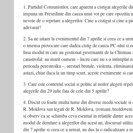
1. Partidul Comunistilor, care aparent a cistigat alegerile din
impuna un Presedinte din cauza unui vot pe care opozitia nu i
nevoie de o repetare a alegerilor. Cine a cistigat si cine a p
adevarat?
2. Sa ne uitam la evenimentul din 7 aprilie si ceea ce a ur
o imensa provocare care dadea cistig de cauza PC-ului si er
Insa modul in care au gestionat guvernantii de la Chisinau 
catastrofal: au murit oameni – lucru care nu s-a intimplat ni
perioada perestroika –, arestari brutale, violenta, eliminare
astazi, chiar daca la un timp scurt, aceste evenimente si car
3. Care este contextul social si politic al noilor alegeri rep
alegerile din 29 iulie fata de cele din 5 aprilie?
4. Discut cu foarte multa lume din diverse medii sociale si 
R. Moldova sau legati de R. Moldova, (romani /moldoveni, r
si observ ca se schimba ceva esential in relatiile dintre ac
modul de derulare a alegerilor din acest an, discursul utiliz
din 7 aprilie si ceea ce a urmat, au dus la o radicalizare a re