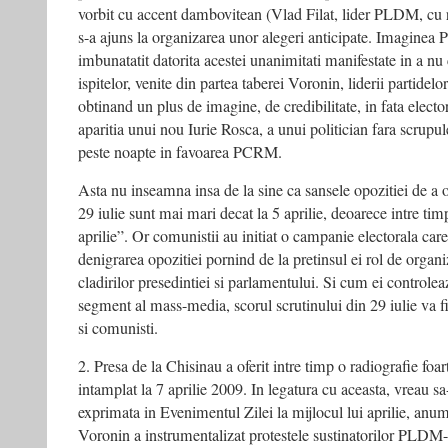
vorbit cu accent dambovitean (Vlad Filat, lider PLDM, cu r
s-a ajuns la organizarea unor alegeri anticipate. Imagin
imbunatatit datorita acestei unanimitati manifestate in a nu 
ispitelor, venite din partea taberei Voronin, liderii partidelo
obtinand un plus de imagine, de credibilitate, in fata electo
aparitia unui nou Iurie Rosca, a unui politician fara scrup
peste noapte in favoarea PCRM.
Asta nu inseamna insa de la sine ca sansele opozitiei de a 
29 iulie sunt mai mari decat la 5 aprilie, deoarece intre tim
aprilie”. Or comunistii au initiat o campanie electorala car
denigrarea opozitiei pornind de la pretinsul ei rol de organi
cladirilor presedintiei si parlamentului. Si cum ei controle
segment al mass-media, scorul scrutinului din 29 iulie va fi 
si comunisti.
2. Presa de la Chisinau a oferit intre timp o radiografie foar
intamplat la 7 aprilie 2009. In legatura cu aceasta, vreau sa
exprimata in Evenimentul Zilei la mijlocul lui aprilie, anum
Voronin a instrumentalizat protestele sustinatorilor PLDM