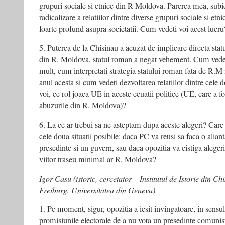
grupuri sociale si etnice din R Moldova. Parerea mea, subiec
radicalizare a relatiilor dintre diverse grupuri sociale si etn
foarte profund asupra societatii. Cum vedeti voi acest lucru
5. Puterea de la Chisinau a acuzat de implicare directa sta
din R. Moldova, statul roman a negat vehement. Cum vedeti
mult, cum interpretati strategia statului roman fata de R.M 
anul acesta si cum vedeti dezvoltarea relatiilor dintre cele 
voi, ce rol joaca UE in aceste ecuatii politice (UE, care a f
abuzurile din R. Moldova)?
6. La ce ar trebui sa ne asteptam dupa aceste alegeri? Care
cele doua situatii posibile: daca PC va reusi sa faca o alian
presedinte si un guvern, sau daca opozitia va cistiga alege
viitor traseu minimal ar R. Moldova?
Igor Casu (istoric, cercetator – Institutul de Istorie din Ch
Freiburg, Universitatea din Geneva)
1. Pe moment, sigur, opozitia a iesit invingatoare, in sensul
promisiunile electorale de a nu vota un presedinte comunist,