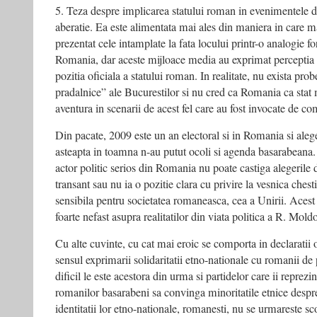
5. Teza despre implicarea statului roman in evenimentele di
aberatie. Ea este alimentata mai ales din maniera in care
prezentat cele intamplate la fata locului printr-o analogie 
Romania, dar aceste mijloace media au exprimat perceptia un
pozitia oficiala a statului roman. In realitate, nu exista pro
pradalnice” ale Bucurestilor si nu cred ca Romania ca s
aventura in scenarii de acest fel care au fost invocate de co
Din pacate, 2009 este un an electoral si in Romania si alege
asteapta in toamna n-au putut ocoli si agenda basarabeana. 
actor politic serios din Romania nu poate castiga alegeril
transant sau nu ia o pozitie clara cu privire la vesnica ches
sensibila pentru societatea romaneasca, cea a Unirii. Acest 
foarte nefast asupra realitatilor din viata politica a R. Mold
Cu alte cuvinte, cu cat mai eroic se comporta in declaratii o
sensul exprimarii solidaritatii etno-nationale cu romanii de 
dificil le este acestora din urma si partidelor care ii reprezi
romanilor basarabeni sa convinga minoritatile etnice despr
identitatii lor etno-nationale, romanesti, nu se urmareste s