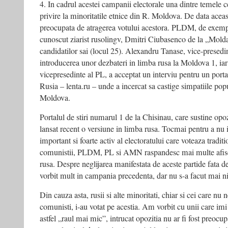
4. In cadrul acestei campanii electorale una dintre temele c
privire la minoritatile etnice din R. Moldova. De data aceas
preocupata de atragerea votului acestora. PLDM, de exemplu
cunoscut ziarist rusolingv, Dmitri Ciubasenco de la „Mold
candidatilor sai (locul 25). Alexandru Tanase, vice-prese
introducerea unor dezbateri in limba rusa la Moldova 1, ia
vicepresedinte al PL, a acceptat un interviu pentru un portal 
Rusia – lenta.ru – unde a incercat sa castige simpatiile pop
Moldova.
Portalul de stiri numarul 1 de la Chisinau, care sustine op
lansat recent o versiune in limba rusa. Tocmai pentru a nu 
important si foarte activ al electoratului care voteaza tradit
comunistii, PLDM, PL si AMN raspandesc mai multe afise s
rusa. Despre neglijarea manifestata de aceste partide fata de
vorbit mult in campania precedenta, dar nu s-a facut mai ni
Din cauza asta, rusii si alte minoritati, chiar si cei care nu 
comunisti, i-au votat pe acestia. Am vorbit cu unii care im
astfel „raul mai mic”, intrucat opozitia nu ar fi fost preocup