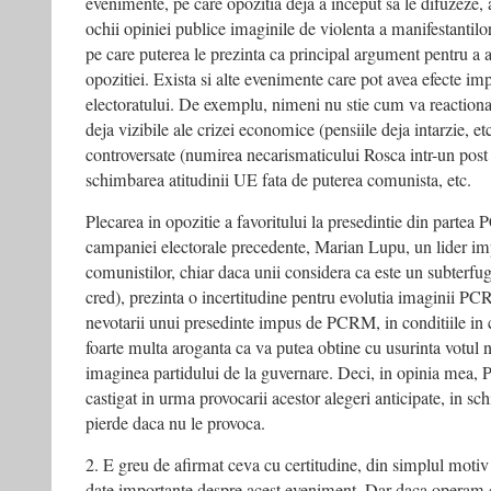
evenimente, pe care opozitia deja a inceput sa le difuzeze, 
ochii opiniei publice imaginile de violenta a manifestantilor f
pe care puterea le prezinta ca principal argument pentru a ar
opozitiei. Exista si alte evenimente care pot avea efecte im
electoratului. De exemplu, nimeni nu stie cum va reactiona
deja vizibile ale crizei economice (pensiile deja intarzie, etc
controversate (numirea necarismaticului Rosca intr-un post
schimbarea atitudinii UE fata de puterea comunista, etc.
Plecarea in opozitie a favoritului la presedintie din parte
campaniei electorale precedente, Marian Lupu, un lider imp
comunistilor, chiar daca unii considera ca este un subterfug
cred), prezinta o incertitudine pentru evolutia imaginii PCR
nevotarii unui presedinte impus de PCRM, in conditiile in 
foarte multa aroganta ca va putea obtine cu usurinta votul n
imaginea partidului de la guvernare. Deci, in opinia mea
castigat in urma provocarii acestor alegeri anticipate, in s
pierde daca nu le provoca.
2. E greu de afirmat ceva cu certitudine, din simplul moti
date importante despre acest eveniment. Dar daca operam c