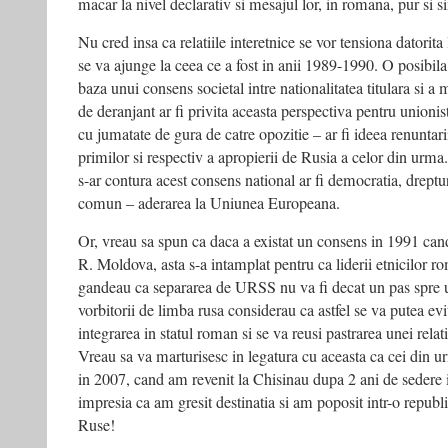
macar la nivel declarativ si mesajul lor, in romana, pur si s
Nu cred insa ca relatiile interetnice se vor tensiona datorita 
se va ajunge la ceea ce a fost in anii 1989-1990. O posibila 
baza unui consens societal intre nationalitatea titulara si a m
de deranjant ar fi privita aceasta perspectiva pentru unionis
cu jumatate de gura de catre opozitie – ar fi ideea renuntar
primilor si respectiv a apropierii de Rusia a celor din urma. 
s-ar contura acest consens national ar fi democratia, dreptu
comun – aderarea la Uniunea Europeana.
Or, vreau sa spun ca daca a existat un consens in 1991 can
R. Moldova, asta s-a intamplat pentru ca liderii etnicilor 
gandeau ca separarea de URSS nu va fi decat un pas spre 
vorbitorii de limba rusa considerau ca astfel se va putea evi
integrarea in statul roman si se va reusi pastrarea unei relat
Vreau sa va marturisesc in legatura cu aceasta ca cei din u
in 2007, cand am revenit la Chisinau dupa 2 ani de sedere 
impresia ca am gresit destinatia si am poposit intr-o repub
Ruse!