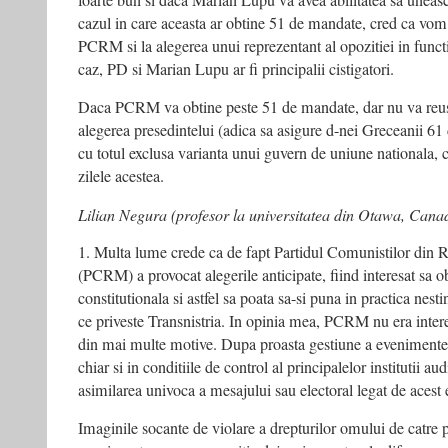
foarte bun si daca Marian Lupu va avea abilitatea sa uneasc
cazul in care aceasta ar obtine 51 de mandate, cred ca vom a
PCRM si la alegerea unui reprezentant al opozitiei in functi
caz, PD si Marian Lupu ar fi principalii cistigatori.
Daca PCRM va obtine peste 51 de mandate, dar nu va reusi
alegerea presedintelui (adica sa asigure d-nei Greceanii 61 
cu totul exclusa varianta unui guvern de uniune nationala,
zilele acestea.
Lilian Negura (profesor la universitatea din Otawa, Cana
1. Multa lume crede ca de fapt Partidul Comunistilor din
(PCRM) a provocat alegerile anticipate, fiind interesat sa o
constitutionala si astfel sa poata sa-si puna in practica nest
ce priveste Transnistria. In opinia mea, PCRM nu era intere
din mai multe motive. Dupa proasta gestiune a evenimentelo
chiar si in conditiile de control al principalelor institutii a
asimilarea univoca a mesajului sau electoral legat de acest
Imaginile socante de violare a drepturilor omului de catre 