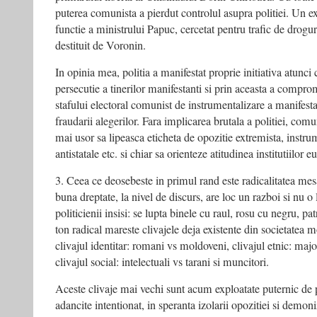
puterea comunista a pierdut controlul asupra politiei. Un ex
functie a ministrului Papuc, cercetat pentru trafic de droguri 
destituit de Voronin.
In opinia mea, politia a manifestat proprie initiativa atunc
persecutie a tinerilor manifestanti si prin aceasta a compromi
stafului electoral comunist de instrumentalizare a manifesta
fraudarii alegerilor. Fara implicarea brutala a politiei, comun
mai usor sa lipeasca eticheta de opozitie extremista, instru
antistatale etc. si chiar sa orienteze atitudinea institutiilor 
3. Ceea ce deosebeste in primul rand este radicalitatea mes
buna dreptate, la nivel de discurs, are loc un razboi si nu 
politicienii insisi: se lupta binele cu raul, rosu cu negru, pat
ton radical mareste clivajele deja existente din societatea
clivajul identitar: romani vs moldoveni, clivajul etnic: major
clivajul social: intelectuali vs tarani si muncitori.
Aceste clivaje mai vechi sunt acum exploatate puternic de 
adancite intentionat, in speranta izolarii opozitiei si demoni