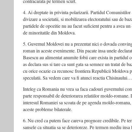
contracarata pe termen scurt.
4. Ai dreptate in privinta polarizarii. Partidul Comunistilor
divizare a societatii, si mobilizarea electoratului sau de ba
partidele de opozitie nu au facut suficient pentru a avea un
de minoritatile din Moldova.
5. Guvernul Moldovei nu a prezentat nici o dovada convinga
roman in aceste evenimente. Din pacate insa unele declarati
Basescu au alimentat anumite fobii care exista in partidul
as declara sus si tare ca sunt gata sa semnez un tratat de ba
cu orice ocazie ca recunosc frontiera Republicii Moldova pe
speculatii. Sa vedem care va fi atunci reactia Chisinaului…
Inteleg ca Romania nu vrea sa faca cadouri guvernului com
parte responsabil de deteriorarea relatiilor moldo-romane. 
interesul Romaniei sa scoata de pe agenda moldo-romana, 
aceste probleme bilaterale.
6. Nu cred ca putem face careva prognoze credibile. Pe term
sansele ca situatia sa se deterioreze. Pe termen mediu insa fa