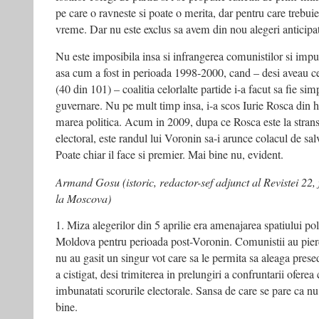
pe care o ravneste si poate o merita, dar pentru care trebui
vreme. Dar nu este exclus sa avem din nou alegeri anticipate
Nu este imposibila insa si infrangerea comunistilor si impun
asa cum a fost in perioada 1998-2000, cand – desi aveau 
(40 din 101) – coalitia celorlalte partide i-a facut sa fie simp
guvernare. Nu pe mult timp insa, i-a scos Iurie Rosca din hib
marea politica. Acum in 2009, dupa ce Rosca este la stranso
electoral, este randul lui Voronin sa-i arunce colacul de salv
Poate chiar il face si premier. Mai bine nu, evident.
Armand Gosu (istoric, redactor-sef adjunct al Revistei 22
la Moscova)
1. Miza alegerilor din 5 aprilie era amenajarea spatiului po
Moldova pentru perioada post-Voronin. Comunistii au pier
nu au gasit un singur vot care sa le permita sa aleaga presed
a cistigat, desi trimiterea in prelungiri a confruntarii oferea
imbunatati scorurile electorale. Sansa de care se pare ca nu
bine.