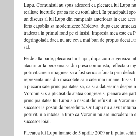
Lupu. Comunistii au spus adeseori ca plecarea lui Lupu nu 
realitate lucrurile par sa fie cu totul altfel. In principalul 
un discurs al lui Lupu din campania anterioara in care aces
forta capabila sa modernizeze Moldova, dupa care urmeaza e
tradeaza in primul rand pe ei insisi. Impresia mea este ca
degringolada daca nu are ceva mai bun de propus decat „tra
sai.
Pe de alta parte, plecarea lui Lupu, dupa cum sugereaza in
atacurilor la persoana sa din presa comunista, reflecta o i
potrivit careia imaginea sa a fost serios sifonata prin defect
reprezenta una din mascotele sale cele mai umane. Insasi L
a plecarii sale principialitatea sa, ca si-a dat seama despre 
Voronin si s-a plictisit de atatea congrese si plenare ale par
principialitatea lui Lupu s-a nascut din refuzul lui Voronin
succesor la postul de presedinte. Or Lupu nu a avut intuiti
potrivit, n-a inteles la timp ca Voronin nu are incredere in e
succesor loial.
Plecarea lui Lupu inainte de 5 aprilie 2009 ar fi putut schim