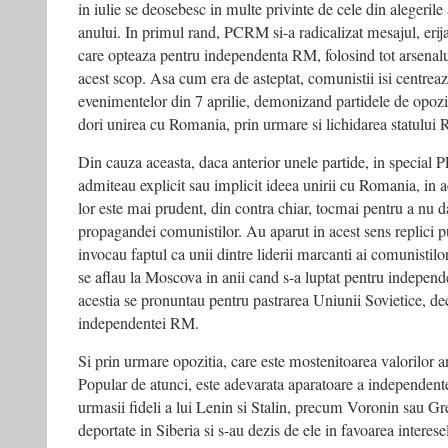
in iulie se deosebesc in multe privinte de cele din alegerile
anului. In primul rand, PCRM si-a radicalizat mesajul, erij
care opteaza pentru independenta RM, folosind tot arsenalu
acest scop. Asa cum era de asteptat, comunistii isi centrea
evenimentelor din 7 aprilie, demonizand partidele de opozit
dori unirea cu Romania, prin urmare si lichidarea statului
Din cauza aceasta, daca anterior unele partide, in specia
admiteau explicit sau implicit ideea unirii cu Romania, in
lor este mai prudent, din contra chiar, tocmai pentru a nu 
propagandei comunistilor. Au aparut in acest sens replici p
invocau faptul ca unii dintre liderii marcanti ai comunistilor
se aflau la Moscova in anii cand s-a luptat pentru independ
acestia se pronuntau pentru pastrarea Uniunii Sovietice, de
independentei RM.
Si prin urmare opozitia, care este mostenitoarea valorilor 
Popular de atunci, este adevarata aparatoare a independen
urmasii fideli a lui Lenin si Stalin, precum Voronin sau Gr
deportate in Siberia si s-au dezis de ele in favoarea interese