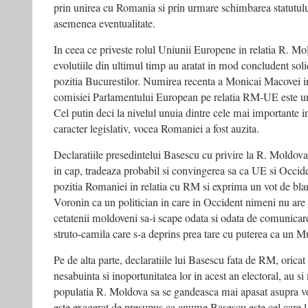
prin unirea cu Romania si prin urmare schimbarea statutului
asemenea eventualitate.
In ceea ce priveste rolul Uniunii Europene in relatia R. 
evolutiile din ultimul timp au aratat in mod concludent sol
pozitia Bucurestilor. Numirea recenta a Monicai Macovei in 
comisiei Parlamentului European pe relatia RM-UE este un
Cel putin deci la nivelul unuia dintre cele mai importante i
caracter legislativ, vocea Romaniei a fost auzita.
Declaratiile presedintelui Basescu cu privire la R. Moldova
in cap, tradeaza probabil si convingerea sa ca UE si Occide
pozitia Romaniei in relatia cu RM si exprima un vot de bl
Voronin ca un politician in care in Occident nimeni nu are i
cetatenii moldoveni sa-i scape odata si odata de comunicar
struto-camila care s-a deprins prea tare cu puterea ca un
Pe de alta parte, declaratiile lui Basescu fata de RM, oricat 
nesabuinta si inoportunitatea lor in acest an electoral, au s
populatia R. Moldova sa se gandeasca mai apasat asupra vot
este exagerat de presupus ca anume Basescu este cel care l-