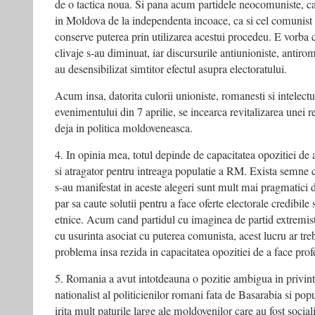
de o tactica noua. Si pana acum partidele neocomuniste, ca
in Moldova de la independenta incoace, ca si cel comunist de
conserve puterea prin utilizarea acestui procedeu. E vorba c
clivaje s-au diminuat, iar discursurile antiunioniste, antiroma
au desensibilizat simtitor efectul asupra electoratului.
Acum insa, datorita culorii unioniste, romanesti si intelect
evenimentului din 7 aprilie, se incearca revitalizarea unei re
deja in politica moldoveneasca.
4. In opinia mea, totul depinde de capacitatea opozitiei de 
si atragator pentru intreaga populatie a RM. Exista semne ca 
s-au manifestat in aceste alegeri sunt mult mai pragmatici d
par sa caute solutii pentru a face oferte electorale credibile 
etnice. Acum cand partidul cu imaginea de partid extremis
cu usurinta asociat cu puterea comunista, acest lucru ar tre
problema insa rezida in capacitatea opozitiei de a face profe
5. Romania a avut intotdeauna o pozitie ambigua in privi
nationalist al politicienilor romani fata de Basarabia si popu
irita mult paturile large ale moldovenilor care au fost sociali