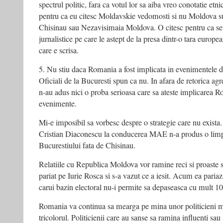
spectrul politic, fara ca votul lor sa aiba vreo conotatie etn
pentru ca eu citesc Moldavskie vedomosti si nu Moldova s
Chisinau sau Nezavisimaia Moldova. O citesc pentru ca se
jurnalistice pe care le astept de la presa dintr-o tara europe
care e scrisa.
5. Nu stiu daca Romania a fost implicata in evenimentele
Oficiali de la Bucuresti spun ca nu. In afara de retorica agre
n-au adus nici o proba serioasa care sa ateste implicarea R
evenimente.
Mi-e imposibil sa vorbesc despre o strategie care nu exista.
Cristian Diaconescu la conducerea MAE n-a produs o limpez
Bucurestiului fata de Chisinau.
Relatiile cu Republica Moldova vor ramine reci si proaste s
pariat pe Iurie Rosca si s-a vazut ce a iesit. Acum ea paria
carui bazin electoral nu-i permite sa depaseasca cu mult 1
Romania va continua sa mearga pe mina unor politicieni min
tricolorul. Politicienii care au sanse sa ramina influenti sau