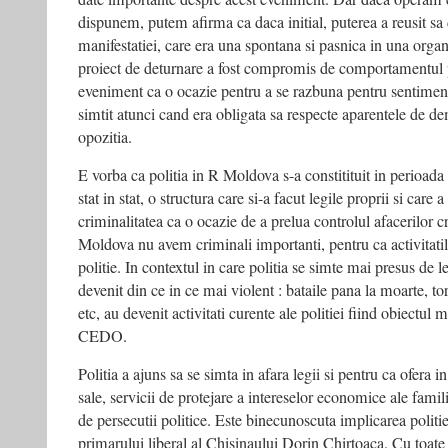
dispunem, putem afirma ca daca initial, puterea a reusit sa 
manifestatiei, care era una spontana si pasnica in una organi
proiect de deturnare a fost compromis de comportamentul pol
eveniment ca o ocazie pentru a se razbuna pentru sentiment
simtit atunci cand era obligata sa respecte aparentele de de
opozitia.
E vorba ca politia in R Moldova s-a constitituit in perioad
stat in stat, o structura care si-a facut legile proprii si care a
criminalitatea ca o ocazie de a prelua controlul afacerilor c
Moldova nu avem criminali importanti, pentru ca activitatile
politie. In contextul in care politia se simte mai presus de
devenit din ce in ce mai violent : bataile pana la moarte, to
etc, au devenit activitati curente ale politiei fiind obiectul
CEDO.
Politia a ajuns sa se simta in afara legii si pentru ca ofera i
sale, servicii de protejare a intereselor economice ale famili
de persecutii politice. Este binecunoscuta implicarea politie
primarului liberal al Chisinaului Dorin Chirtoaca. Cu toate 