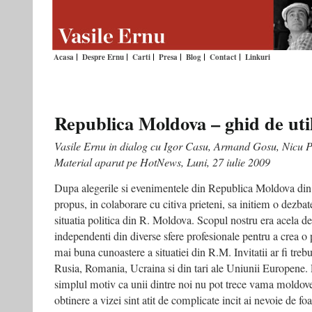
Acasa
Despre Ernu
Carti
Presa
Blog
Contact
Linkuri
Republica Moldova – ghid de uti
Vasile Ernu in dialog cu Igor Casu, Armand Gosu, Nicu P
Material aparut pe HotNews, Luni, 27 iulie 2009
Dupa alegerile si evenimentele din Republica Moldova di
propus, in colaborare cu citiva prieteni, sa initiem o dezba
situatia politica din R. Moldova. Scopul nostru era acela d
independenti din diverse sfere profesionale pentru a crea o 
mai buna cunoastere a situatiei din R.M. Invitatii ar fi treb
Rusia, Romania, Ucraina si din tari ale Uniunii Europene. P
simplul motiv ca unii dintre noi nu pot trece vama moldov
obtinere a vizei sint atit de complicate incit ai nevoie de fo