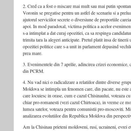
2. Cred ca a fost o miscare mai mult sau mai putin spontan
Voronin se pregatise pentru un astfel de scenariu si a preluat
ajutorul serviciilor secrete o diversiune de proportiile careia
apoi. In mod paradoxal, victima politica a acelor evenimen
s-a intimplat a dat curaj opozitiei, ca sa respinga candidatu
trimita tara la alegeri anticipate. Pretul platit insa de tinerii
opozitiei politice care s-a unit in parlament depasind vechil
prea mare.
3. Evenimentele din 7 aprilie, adincirea crizei economice,
din PCRM.
4. Nu vad nici o radicalizare a relatiilor dintre diverse grup
Moldova se intimpla un fenomen care, din pacate, nu este an
care locuiesc in orase, cum e cazul Chisinaului, voteaza cu
chiar pro-romanesti (vezi cazul Chirtoaca), in vreme ce mol
lumea satelor, voteaza pentru comunistii pro-moscoviti. Mi 
analizarea evolutiilor din Republica Moldova din perspectiv
Am la Chisinau prieteni moldoveni, rusi, ucraineni, evrei et